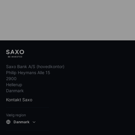
Saxo Bank A/S (hovedkontor)
Philip Heymans Alle 15
2900
Hellerup
Danmark
Kontakt Saxo
Vælg region
Danmark