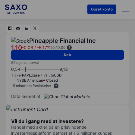
Opret konto
Pineapple Financial Inc
1,10
-0,06
/
-5,17%
20:10:00
Køb
52 ugers interval
0,54
9,13
Ticker
PAPL:xase
Valuta
USD
NYSE American
Closed
15 minutters forsinkelse
Data leveret af
Vil du i gang med at investere?
Handel med aktier på en prisvindende
investeringsplatform betroet af 1,5 millioner kunder.