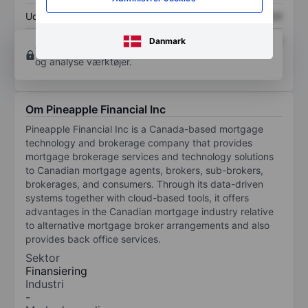
Udbytte pr. aktie
XXXXXXX
XXXXXXX
Afkast af egenkapital
XXXXXXX
XXXXXXX
Danmark
Opret konto
for at få adgang til flere diagrammer
og analyse værktøjer.
Om Pineapple Financial Inc
Pineapple Financial Inc is a Canada-based mortgage
technology and brokerage company that provides
mortgage brokerage services and technology solutions
to Canadian mortgage agents, brokers, sub-brokers,
brokerages, and consumers. Through its data-driven
systems together with cloud-based tools, it offers
advantages in the Canadian mortgage industry relative
to alternative mortgage broker arrangements and also
provides back office services.
Sektor
Finansiering
Industri
-