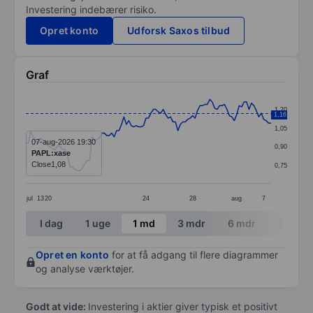
Investering indebærer risiko.
Opret konto
Udforsk Saxos tilbud
Graf
Chart
1,20
1,16
Line chart with 101 data points.
1,05
The chart has 1 X axis displaying categories.
07-aug-2026 19:30
0,90
PAPL:xase
The chart has 1 Y axis displaying values. Data ranges f
Close
1,08
0,75
jul
13
20
24
28
aug
7
End of interactive chart.
I dag
1 uge
1 md
3 mdr
6 mdr
1 år
Opret en konto
for at få adgang til flere diagrammer
og analyse værktøjer.
Godt at vide:
Investering i aktier giver typisk et positivt