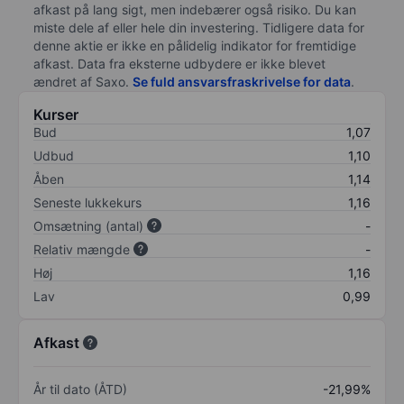
afkast på lang sigt, men indebærer også risiko. Du kan
miste dele af eller hele din investering. Tidligere data for
denne aktie er ikke en pålidelig indikator for fremtidige
afkast. Data fra eksterne udbydere er ikke blevet
ændret af
Saxo
.
Se fuld ansvarsfraskrivelse for data
.
Kurser
Bud
1,07
Udbud
1,10
Åben
1,14
Seneste lukkekurs
1,16
Omsætning (antal)
-
Relativ mængde
-
Høj
1,16
Lav
0,99
Afkast
År til dato (ÅTD)
-21,99%