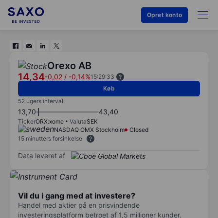
Opret konto
Orexo AB
14,34
-0,02
/
-0,14%
15:29:33
Køb
52 ugers interval
13,70
43,40
Ticker
ORX:xome
Valuta
SEK
NASDAQ OMX Stockholm
Closed
15 minutters forsinkelse
Data leveret af
Vil du i gang med at investere?
Handel med aktier på en prisvindende
investeringsplatform betroet af 1,5 millioner kunder.