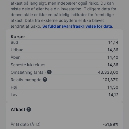
afkast på lang sigt, men indebærer også risiko. Du kan
miste dele af eller hele din investering. Tidligere data for
denne aktie er ikke en pålidelig indikator for fremtidige
afkast. Data fra eksterne udbydere er ikke blevet
ændret af
Saxo
.
Se fuld ansvarsfraskrivelse for data
.
Kurser
Bud
14,14
Udbud
14,36
Åben
14,40
Seneste lukkekurs
14,36
Omsætning (antal)
43.333,00
Relativ mængde
101,37%
Høj
14,50
Lav
14,12
Afkast
År til dato (ÅTD)
-51,89%