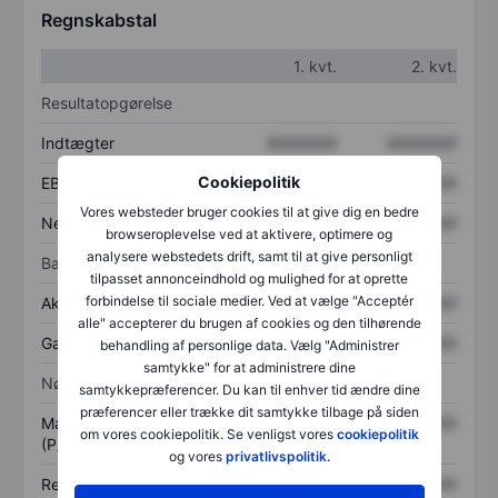
Regnskabstal
1. kvt.
2. kvt.
Resultatopgørelse
Indtægter
XXXXXXX
XXXXXXX
Cookiepolitik
EBITDA
XXXXXXX
XXXXXXX
Vores websteder bruger cookies til at give dig en bedre
Nettoresultat
XXXXXXX
XXXXXXX
browseroplevelse ved at aktivere, optimere og
analysere webstedets drift, samt til at give personligt
Balance
tilpasset annonceindhold og mulighed for at oprette
forbindelse til sociale medier. Ved at vælge "Acceptér
Aktiver i alt
XXXXXXX
XXXXXXX
alle" accepterer du brugen af cookies og den tilhørende
Gæld
XXXXXXX
XXXXXXX
behandling af personlige data. Vælg "Administrer
samtykke" for at administrere dine
Nøgletal
samtykkepræferencer. Du kan til enhver tid ændre dine
præferencer eller trække dit samtykke tilbage på siden
Markedsværdi/omsætning
XXXXXXX
XXXXXXX
om vores cookiepolitik. Se venligst vores
cookiepolitik
(P/S)
og vores
privatlivspolitik.
Resultat pr. aktie (EPS)
XXXXXXX
XXXXXXX