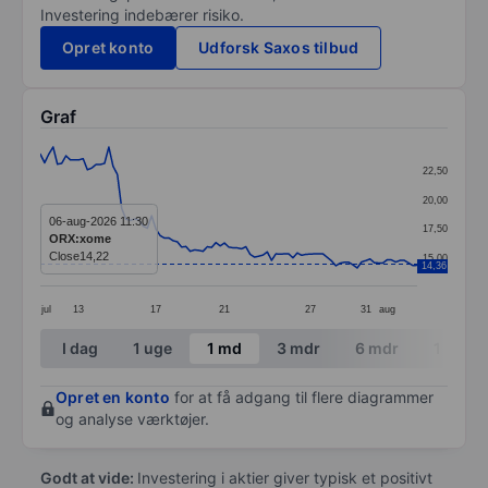
Investering indebærer risiko.
Opret konto
Udforsk Saxos tilbud
Graf
Chart
22,50
Line chart with 89 data points.
20,00
The chart has 1 X axis displaying categories.
06-aug-2026 11:30
17,50
ORX:xome
The chart has 1 Y axis displaying values. Data ranges 
Close
14,22
15,00
14,36
jul
13
17
21
27
31
aug
End of interactive chart.
I dag
1 uge
1 md
3 mdr
6 mdr
1 år
Opret en konto
for at få adgang til flere diagrammer
og analyse værktøjer.
Godt at vide:
Investering i aktier giver typisk et positivt