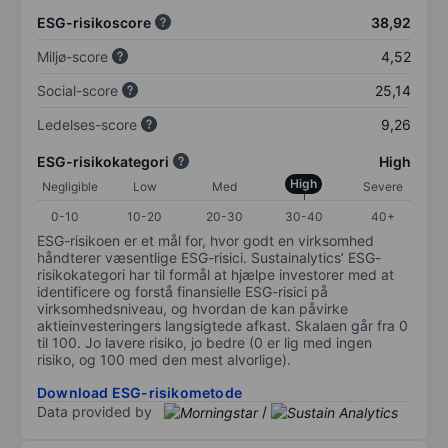
ESG-risikoscore
38,92
Miljø-score
4,52
Social-score
25,14
Ledelses-score
9,26
ESG-risikokategori
High
High
Negligible
Low
Med
Severe
0-10
10-20
20-30
30-40
40+
ESG-risikoen er et mål for, hvor godt en virksomhed
håndterer væsentlige ESG-risici. Sustainalytics’ ESG-
risikokategori har til formål at hjælpe investorer med at
identificere og forstå finansielle ESG-risici på
virksomhedsniveau, og hvordan de kan påvirke
aktieinvesteringers langsigtede afkast. Skalaen går fra 0
til 100. Jo lavere risiko, jo bedre (0 er lig med ingen
risiko, og 100 med den mest alvorlige).
Download ESG-risikometode
Data provided by
/