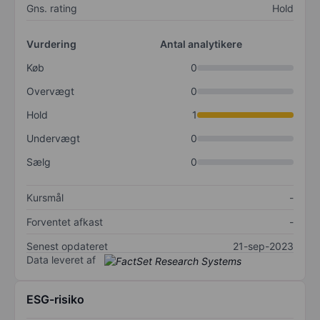
Gns. rating
Hold
Vurdering
Antal analytikere
Køb
0
Overvægt
0
Hold
1
Undervægt
0
Sælg
0
Kursmål
-
Forventet afkast
-
Senest opdateret
21-sep-2023
Data leveret af
ESG-risiko