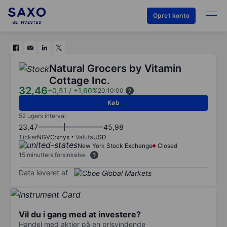
Opret konto
Natural Grocers by Vitamin
Cottage Inc.
32,46
+0,51
/
+1,60%
20:10:00
Køb
52 ugers interval
23,47
45,98
Ticker
NGVC:xnys
Valuta
USD
New York Stock Exchange
Closed
15 minutters forsinkelse
Data leveret af
Vil du i gang med at investere?
Handel med aktier på en prisvindende