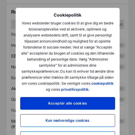
Regnskabstal
Cookiepolitik
Vores websteder bruger cookies til at give dig en bedre
1. kvt.
2. kvt.
browseroplevelse ved at aktivere, optimere og
Resultatopgørelse
analysere webstedets drift, samt til at give personligt
tilpasset annonceindhold og mulighed for at oprette
Indtægter
XXXXXXX
XXXXXXX
forbindelse til sociale medier. Ved at vælge "Acceptér
alle" accepterer du brugen af cookies og den tilhørende
EBITDA
XXXXXXX
XXXXXXX
behandling af personlige data. Vælg "Administrer
samtykke" for at administrere dine
Nettoresultat
XXXXXXX
XXXXXXX
samtykkepræferencer. Du kan til enhver tid ændre dine
præferencer eller trække dit samtykke tilbage på siden
Balance
om vores cookiepolitik. Se venligst vores
cookiepolitik
Aktiver i alt
XXXXXXX
XXXXXXX
og vores
privatlivspolitik.
Gæld
XXXXXXX
XXXXXXX
Acceptér alle cookies
Nøgletal
Kun nødvendige cookies
Markedsværdi/omsætning
XXXXXXX
XXXXXXX
(P/S)