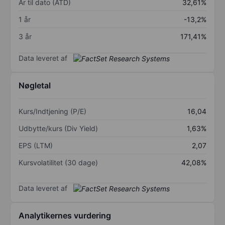
År til dato (ÅTD)
32,61%
1 år
-13,2%
3 år
171,41%
Data leveret af
Nøgletal
Kurs/Indtjening (P/E)
16,04
Udbytte/kurs (Div Yield)
1,63%
EPS (LTM)
2,07
Kursvolatilitet (30 dage)
42,08%
Data leveret af
Analytikernes vurdering