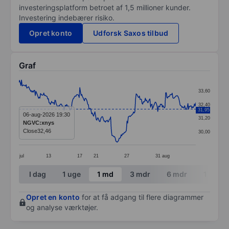
investeringsplatform betroet af 1,5 millioner kunder.
Investering indebærer risiko.
Opret konto
Udforsk Saxos tilbud
Graf
Chart
33,60
Line chart with 271 data points.
32,40
31,95
The chart has 1 X axis displaying categories.
06-aug-2026 19:30
31,20
NGVC:xnys
The chart has 1 Y axis displaying values. Data ranges
Close
32,46
30,00
jul
13
17
21
27
31
aug
End of interactive chart.
I dag
1 uge
1 md
3 mdr
6 mdr
1 år
Opret en konto
for at få adgang til flere diagrammer
og analyse værktøjer.