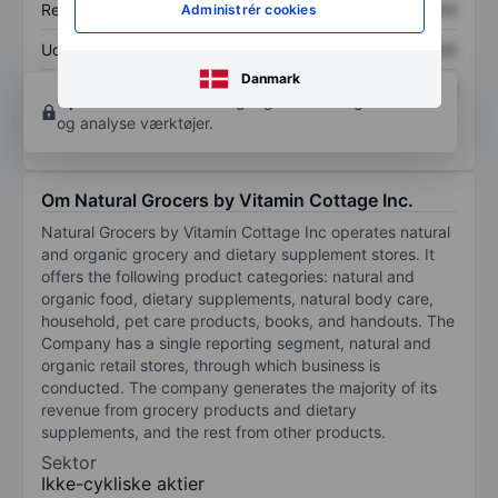
Resultat pr. aktie (EPS)
XXXXXXX
XXXXXXX
Administrér cookies
Udbytte pr. aktie
XXXXXXX
XXXXXXX
Danmark
Afkast af egenkapital
XXXXXXX
XXXXXXX
Opret konto
for at få adgang til flere diagrammer
og analyse værktøjer.
Om Natural Grocers by Vitamin Cottage Inc.
Natural Grocers by Vitamin Cottage Inc operates natural
and organic grocery and dietary supplement stores. It
offers the following product categories: natural and
organic food, dietary supplements, natural body care,
household, pet care products, books, and handouts. The
Company has a single reporting segment, natural and
organic retail stores, through which business is
conducted. The company generates the majority of its
revenue from grocery products and dietary
supplements, and the rest from other products.
Sektor
Ikke-cykliske aktier