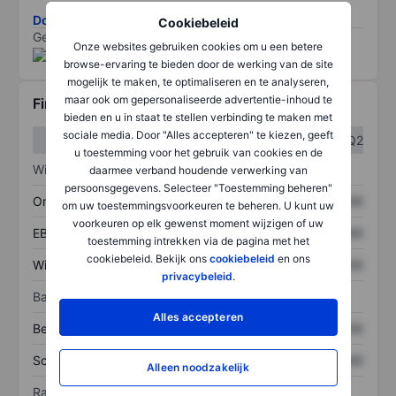
Download de ESG-risicomethodologie
Cookiebeleid
Gegevens geleverd door
/
Onze websites gebruiken cookies om u een betere
browse-ervaring te bieden door de werking van de site
mogelijk te maken, te optimaliseren en te analyseren,
maar ook om gepersonaliseerde advertentie-inhoud te
Financiële gegevens
bieden en u in staat te stellen verbinding te maken met
sociale media. Door "Alles accepteren" te kiezen, geeft
Q1
Q2
u toestemming voor het gebruik van cookies en de
Winst/verlies
daarmee verband houdende verwerking van
persoonsgegevens. Selecteer "Toestemming beheren"
Omzet
XXXXXXX
XXXXXXX
om uw toestemmingsvoorkeuren te beheren. U kunt uw
voorkeuren op elk gewenst moment wijzigen of uw
EBITDA
XXXXXXX
XXXXXXX
toestemming intrekken via de pagina met het
cookiebeleid. Bekijk ons
cookiebeleid
en ons
Winst
XXXXXXX
XXXXXXX
privacybeleid
.
Balans
Alles accepteren
Bezittingen
XXXXXXX
XXXXXXX
Schulden
XXXXXXX
XXXXXXX
Alleen noodzakelijk
Ratio's