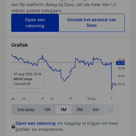
een fijn platform. Beleg bij Saxo, net als meer dan 1,5
miljoen andere beleggers.
Open een
Ontdek het aanbod van
Saxo
rekening
Grafiek
Chart
33,00
32,46
Line chart with 271 data points.
31,50
The chart has 1 X axis displaying categories.
07-aug-2026 19:30
30,00
NGVC:xnys
The chart has 1 Y axis displaying values. Data ranges 
Close
28,49
28,50
jul.
13
17
21
27
31
aug.
7
End of interactive chart.
Intraday
1W
1M
3M
6M
1J
3J
Open een rekening
om toegang te krijgen tot meer
grafiek- en analysetools.