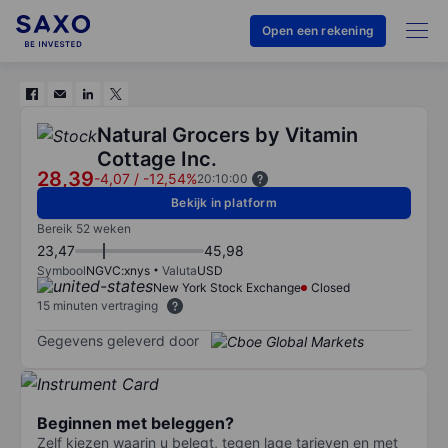
Open een rekening
Natural Grocers by Vitamin
Cottage Inc.
28,39
-4,07
/
-12,54%
20:10:00
Bekijk in platform
Bereik 52 weken
23,47
45,98
Symbool
NGVC:xnys
Valuta
USD
New York Stock Exchange
Closed
15 minuten vertraging
Gegevens geleverd door
Beginnen met beleggen?
Zelf kiezen waarin u belegt, tegen lage tarieven en met