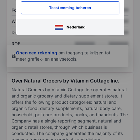
Toestemming beheren
Koers/omzetratio
XXXXXXX
XXXXXXX
Winst per aandeel
XXXXXXX
XXXXXXX
Nederland
Dividend per aandeel
XXXXXXX
XXXXXXX
ROE
XXXXXXX
XXXXXXX
Open een rekening
om toegang te krijgen tot
meer grafiek- en analysetools.
Over Natural Grocers by Vitamin Cottage Inc.
Natural Grocers by Vitamin Cottage Inc operates natural
and organic grocery and dietary supplement stores. It
offers the following product categories: natural and
organic food, dietary supplements, natural body care,
household, pet care products, books, and handouts. The
Company has a single reporting segment, natural and
organic retail stores, through which business is
conducted. The company generates the majority of its
revenue from grocery products and dietary