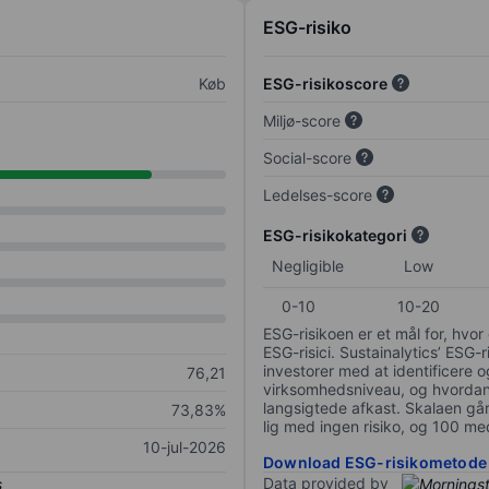
ESG-risiko
Køb
ESG-risikoscore
Miljø-score
Social-score
Ledelses-score
ESG-risikokategori
Negligible
Low
0-10
10-20
ESG-risikoen er et mål for, hv
ESG-risici. Sustainalytics’ ESG-r
investorer med at identificere og
76,21
virksomhedsniveau, og hvordan 
langsigtede afkast. Skalaen går f
73,83%
lig med ingen risiko, og 100 me
10-jul-2026
Download ESG-risikometode
Data provided by