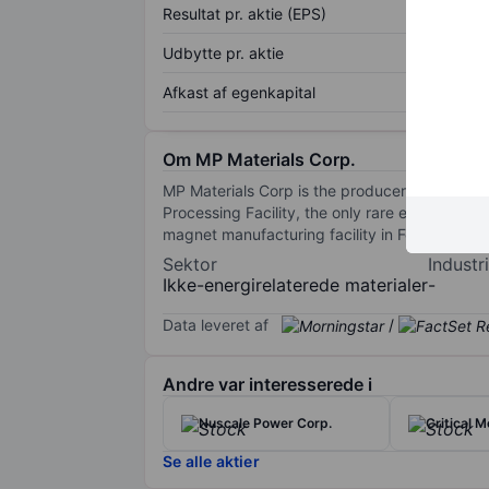
Resultat pr. aktie (EPS)
Udbytte pr. aktie
Afkast af egenkapital
Om MP Materials Corp.
MP Materials Corp is the producer of rare e
Processing Facility, the only rare earth minin
magnet manufacturing facility in Fort Worth,
Sektor
Industri
Ikke-energirelaterede materialer
-
Data leveret af
/
Andre var interesserede i
Nuscale Power Corp.
Critical 
Se alle aktier