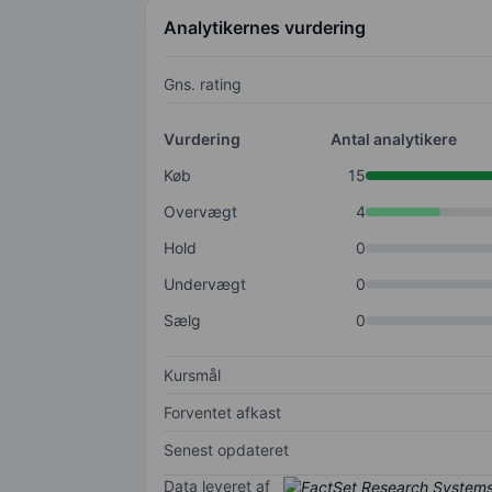
Analytikernes vurdering
Gns. rating
Vurdering
Antal analytikere
Køb
15
Overvægt
4
Hold
0
Undervægt
0
Sælg
0
Kursmål
Forventet afkast
Senest opdateret
Data leveret af