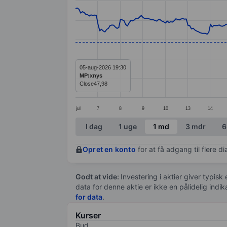
Line chart with 299 data points.
The chart has 1 X axis displaying categ
The chart has 1 Y axis displaying value
05-aug-2026 19:30
MP:xnys
Close
47,98
jul
7
8
9
10
13
14
End of interactive chart.
I dag
1 uge
1 md
3 mdr
6
Opret en konto
for at få adgang til flere 
Godt at vide:
Investering i aktier giver typisk
data for denne aktie er ikke en pålidelig indi
for data
.
Kurser
Bud