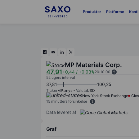
Produkter
Platforme
Konti
MP Materials Corp.
47,91
+0,44
/
+0,93%
20:10:00
52 ugers interval
37,81
100,25
Ticker
MP:xnys
Valuta
USD
New York Stock Exchange
Clo
15 minutters forsinkelse
Data leveret af
Graf
Chart