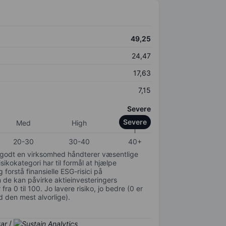
49,25
24,47
17,63
7,15
Severe
Severe
Med
High
20-30
30-40
40+
or godt en virksomhed håndterer væsentlige
isikokategori har til formål at hjælpe
 forstå finansielle ESG-risici på
de kan påvirke aktieinvesteringers
ra 0 til 100. Jo lavere risiko, jo bedre (0 er
d den mest alvorlige).
/