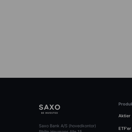
Produk
Aktier
Saxo Bank A/S (hovedkontor)
ETF'er
Philip Heymans Alle 15