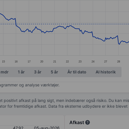
ories.
s. Data ranges from 38.03 to 54.54.
15
16
17
20
21
22
23
24
27
28
 mdr
1 år
3 år
5 år
År til dato
Al historik
diagrammer og analyse værktøjer.
 et positivt afkast på lang sigt, men indebærer også risiko. Du kan mist
kator for fremtidige afkast. Data fra eksterne udbydere er ikke bleve
Afkast
47,92
05-aug-2026