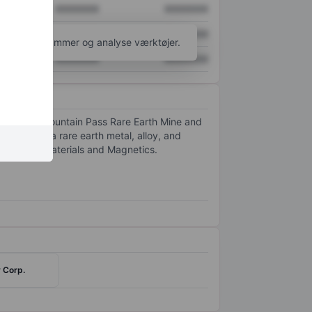
XXXXXXX
XXXXXXX
XXXXXXX
XXXXXXX
l flere diagrammer og analyse værktøjer.
XXXXXXX
XXXXXXX
rates the Mountain Pass Rare Earth Mine and
developing a rare earth metal, alloy, and
segments: Materials and Magnetics.
 Corp.