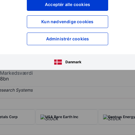
XXXXXXX
XXXXXXX
Acceptér alle cookies
XXXXXXX
XXXXXXX
Opret konto
for at få adgang ti
Kun nødvendige cookies
XXXXXXX
XXXXXXX
Administrér cookies
arth materials in the Western Hemisphere. The company owns and ope
g and processing site of scale in North America. The company is also 
Danmark
 Texas. The company's operations are organized into two reportable 
Markedsværdi
8bn
Metals Corp
USA Rare Earth Inc
Centrus Energy