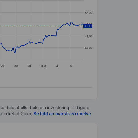
52,00
48,00
47,47
44,00
40,00
29
30
31
aug
4
5
e dele af eller hele din investering. Tidligere
t ændret af
Saxo
.
Se fuld ansvarsfraskrivelse