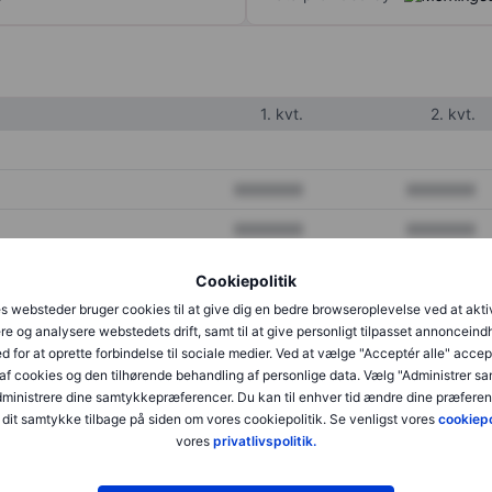
1. kvt.
2. kvt.
XXXXXXX
XXXXXXX
XXXXXXX
XXXXXXX
XXXXXXX
XXXXXXX
Cookiepolitik
s websteder bruger cookies til at give dig en bedre browseroplevelse ved at akti
re og analysere webstedets drift, samt til at give personligt tilpasset annonceind
XXXXXXX
XXXXXXX
d for at oprette forbindelse til sociale medier. Ved at vælge "Acceptér alle" accep
af cookies og den tilhørende behandling af personlige data. Vælg "Administrer s
XXXXXXX
XXXXXXX
administrere dine samtykkepræferencer. Du kan til enhver tid ændre dine præferenc
dit samtykke tilbage på siden om vores cookiepolitik. Se venligst vores
cookiepo
vores
privatlivspolitik.
XXXXXXX
XXXXXXX