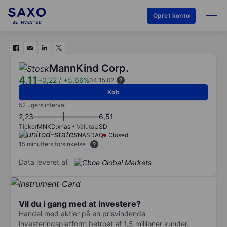
Opret konto
MannKind Corp.
4,11
+0,22
/
+5,66%
04:15:02
Køb
52 ugers interval
2,23
6,51
Ticker
MNKD:xnas
Valuta
USD
NASDAQ
Closed
15 minutters forsinkelse
Data leveret af
Vil du i gang med at investere?
Handel med aktier på en prisvindende
investeringsplatform betroet af 1,5 millioner kunder.