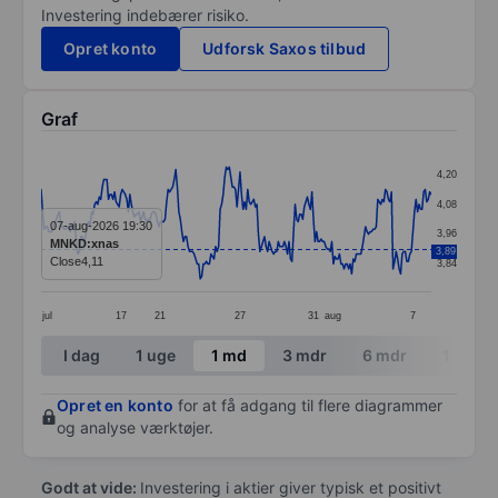
Investering indebærer risiko.
Opret konto
Udforsk Saxos tilbud
Graf
Chart
4,20
Line chart with 256 data points.
4,08
The chart has 1 X axis displaying categories.
07-aug-2026 19:30
3,96
MNKD:xnas
3,89
The chart has 1 Y axis displaying values. Data ranges 
Close
4,11
3,84
jul
17
21
27
31
aug
7
End of interactive chart.
I dag
1 uge
1 md
3 mdr
6 mdr
1 år
Opret en konto
for at få adgang til flere diagrammer
og analyse værktøjer.
Godt at vide:
Investering i aktier giver typisk et positivt