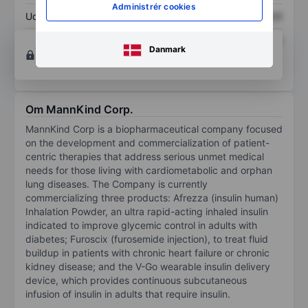
Administrér cookies
Udbytte pr. aktie
XXXXXXX
XXXXXXX
Afkast af egenkapital
XXXXXXX
XXXXXXX
Opret konto
for at få adgang til flere diagrammer
Danmark
og analyse værktøjer.
Om MannKind Corp.
MannKind Corp is a biopharmaceutical company focused
on the development and commercialization of patient-
centric therapies that address serious unmet medical
needs for those living with cardiometabolic and orphan
lung diseases. The Company is currently
commercializing three products: Afrezza (insulin human)
Inhalation Powder, an ultra rapid-acting inhaled insulin
indicated to improve glycemic control in adults with
diabetes; Furoscix (furosemide injection), to treat fluid
buildup in patients with chronic heart failure or chronic
kidney disease; and the V-Go wearable insulin delivery
device, which provides continuous subcutaneous
infusion of insulin in adults that require insulin.