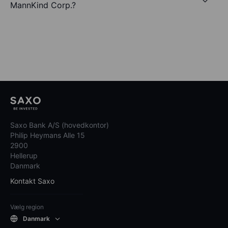
MannKind Corp.?
Saxo Bank A/S (hovedkontor)
Philip Heymans Alle 15
2900
Hellerup
Danmark
Kontakt Saxo
Vælg region
Danmark