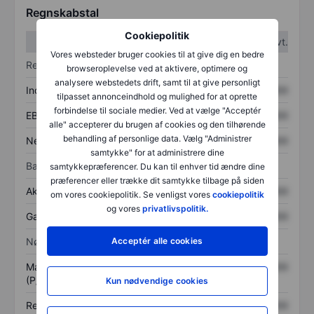
Regnskabstal
Cookiepolitik
1. kvt.
2. kvt.
Vores websteder bruger cookies til at give dig en bedre
Resultatopgørelse
browseroplevelse ved at aktivere, optimere og
analysere webstedets drift, samt til at give personligt
Indtægter
XXXXXXX
XXXXXXX
tilpasset annonceindhold og mulighed for at oprette
forbindelse til sociale medier. Ved at vælge "Acceptér
EBITDA
XXXXXXX
XXXXXXX
alle" accepterer du brugen af cookies og den tilhørende
behandling af personlige data. Vælg "Administrer
Nettoresultat
XXXXXXX
XXXXXXX
samtykke" for at administrere dine
Balance
samtykkepræferencer. Du kan til enhver tid ændre dine
præferencer eller trække dit samtykke tilbage på siden
Aktiver i alt
XXXXXXX
XXXXXXX
om vores cookiepolitik. Se venligst vores
cookiepolitik
og vores
privatlivspolitik.
Gæld
XXXXXXX
XXXXXXX
Nøgletal
Acceptér alle cookies
Markedsværdi/omsætning
XXXXXXX
XXXXXXX
(P/S)
Kun nødvendige cookies
Resultat pr. aktie (EPS)
XXXXXXX
XXXXXXX