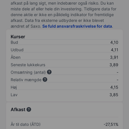
afkast på lang sigt, men indebærer også risiko. Du kan
miste dele af eller hele din investering. Tidligere data for
denne aktie er ikke en pålidelig indikator for fremtidige
afkast. Data fra eksterne udbydere er ikke blevet
ændret af
Saxo
.
Se fuld ansvarsfraskrivelse for data
.
Kurser
Bud
4,10
Udbud
4,11
Åben
3,91
Seneste lukkekurs
3,89
Omsætning (antal)
-
Relativ mængde
-
Høj
4,15
Lav
3,85
Afkast
År til dato (ÅTD)
-27,51%