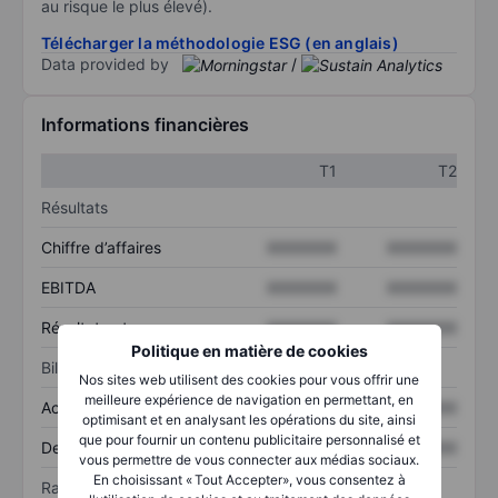
au risque le plus élevé).
Télécharger la méthodologie ESG (en anglais)
Data provided by
/
Informations financières
T1
T2
Résultats
Chiffre d’affaires
XXXXXXX
XXXXXXX
EBITDA
XXXXXXX
XXXXXXX
Résultat net
XXXXXXX
XXXXXXX
Politique en matière de cookies
Bilan
Nos sites web utilisent des cookies pour vous offrir une
meilleure expérience de navigation en permettant, en
Actif total
XXXXXXX
XXXXXXX
optimisant et en analysant les opérations du site, ainsi
que pour fournir un contenu publicitaire personnalisé et
Dette totale
XXXXXXX
XXXXXXX
vous permettre de vous connecter aux médias sociaux.
En choisissant « Tout Accepter», vous consentez à
Ratios