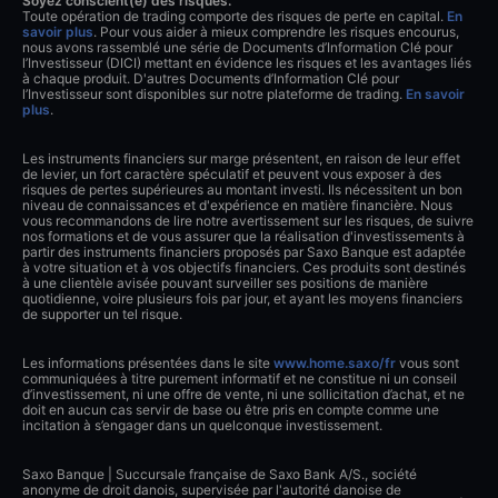
Soyez conscient(e) des risques.
Toute opération de trading comporte des risques de perte en capital.
En
savoir plus
. Pour vous aider à mieux comprendre les risques encourus,
nous avons rassemblé une série de Documents d’Information Clé pour
l’Investisseur (DICI) mettant en évidence les risques et les avantages liés
à chaque produit. D'autres Documents d’Information Clé pour
l’Investisseur sont disponibles sur notre plateforme de trading.
En savoir
plus
.
Les instruments financiers sur marge présentent, en raison de leur effet
de levier, un fort caractère spéculatif et peuvent vous exposer à des
risques de pertes supérieures au montant investi. Ils nécessitent un bon
niveau de connaissances et d'expérience en matière financière. Nous
vous recommandons de lire notre avertissement sur les risques, de suivre
nos formations et de vous assurer que la réalisation d'investissements à
partir des instruments financiers proposés par Saxo Banque est adaptée
à votre situation et à vos objectifs financiers. Ces produits sont destinés
à une clientèle avisée pouvant surveiller ses positions de manière
quotidienne, voire plusieurs fois par jour, et ayant les moyens financiers
de supporter un tel risque.
Les informations présentées dans le site
www.home.saxo/fr
vous sont
communiquées à titre purement informatif et ne constitue ni un conseil
d’investissement, ni une offre de vente, ni une sollicitation d’achat, et ne
doit en aucun cas servir de base ou être pris en compte comme une
incitation à s’engager dans un quelconque investissement.
Saxo Banque | Succursale française de Saxo Bank A/S., société
anonyme de droit danois, supervisée par l'autorité danoise de