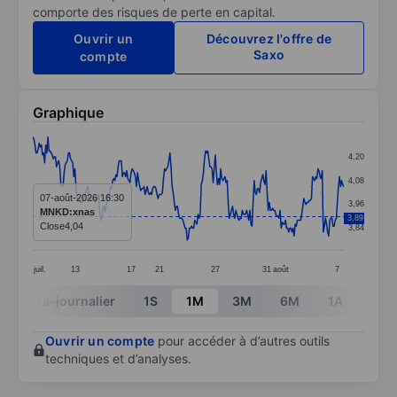
comporte des risques de perte en capital.
Ouvrir un
Découvrez l'offre de
Saxo
compte
Graphique
Chart
4,20
Line chart with 289 data points.
4,08
The chart has 1 X axis displaying categories.
07-août-2026 16:30
3,96
MNKD:xnas
3,89
The chart has 1 Y axis displaying values. Data ranges 
Close
4,04
3,84
juil.
13
17
21
27
31
août
7
End of interactive chart.
Intra-journalier
1S
1M
3M
6M
1A
3A
Ouvrir un compte
pour accéder à d’autres outils
techniques et d’analyses.