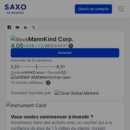
Ouvrir un compte
MannKind Corp.
4,05
+0,16
/
+3,98%
16:44:37
Acheter
Intervalle de 52 semaines
2,23
6,51
Symbole
MNKD:xnas
Devise
USD
NASDAQ
Open
15 minutes différées
Données fournies par
Vous voulez commencer à investir ?
Investissez dans des actions avec un courtier qui a la
confiance de plus de 1,5 million de clients. Investir