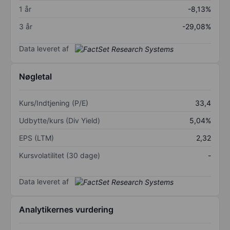
1 år
-8,13%
3 år
-29,08%
Data leveret af
Nøgletal
Kurs/Indtjening (P/E)
33,4
Udbytte/kurs (Div Yield)
5,04%
EPS (LTM)
2,32
Kursvolatilitet (30 dage)
-
Data leveret af
Analytikernes vurdering