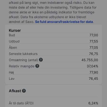
afkast på lang sigt, men indebærer også risiko. Du kan
miste dele af eller hele din investering. Tidligere data for
denne aktie er ikke en pålidelig indikator for fremtidige
afkast. Data fra eksterne udbydere er ikke blevet
ændret af
Saxo
.
Se fuld ansvarsfraskrivelse for data
.
Kurser
Bud
77,00
Udbud
77,55
Åben
77,05
Seneste lukkekurs
76,75
Omsætning (antal)
45.755,00
Relativ mængde
37,04%
Høj
77,90
Lav
76,45
Afkast
År til dato (ÅTD)
6,24%