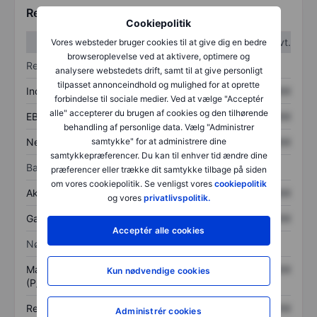
Regnskabstal
Cookiepolitik
1. kvt.
2. kvt.
Vores websteder bruger cookies til at give dig en bedre
browseroplevelse ved at aktivere, optimere og
Resultatopgørelse
analysere webstedets drift, samt til at give personligt
tilpasset annonceindhold og mulighed for at oprette
Indtægter
XXXXXXX
XXXXXXX
forbindelse til sociale medier. Ved at vælge "Acceptér
alle" accepterer du brugen af cookies og den tilhørende
EBITDA
XXXXXXX
XXXXXXX
behandling af personlige data. Vælg "Administrer
Nettoresultat
XXXXXXX
XXXXXXX
samtykke" for at administrere dine
samtykkepræferencer. Du kan til enhver tid ændre dine
Balance
præferencer eller trække dit samtykke tilbage på siden
om vores cookiepolitik. Se venligst vores
cookiepolitik
Aktiver i alt
XXXXXXX
XXXXXXX
og vores
privatlivspolitik.
Gæld
XXXXXXX
XXXXXXX
Acceptér alle cookies
Nøgletal
Markedsværdi/omsætning
XXXXXXX
XXXXXXX
Kun nødvendige cookies
(P/S)
Resultat pr. aktie (EPS)
XXXXXXX
XXXXXXX
Administrér cookies