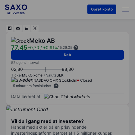
Opret konto
Meko AB
77,45
+0,70
/
+0,91%
15:29:35
Køb
52 ugers interval
62,80
88,80
Ticker
MEKO:xome
Valuta
SEK
NASDAQ OMX Stockholm
Closed
15 minutters forsinkelse
Data leveret af
Vil du i gang med at investere?
Handel med aktier på en prisvindende
investeringsplatform betroet af 1,5 millioner kunder.