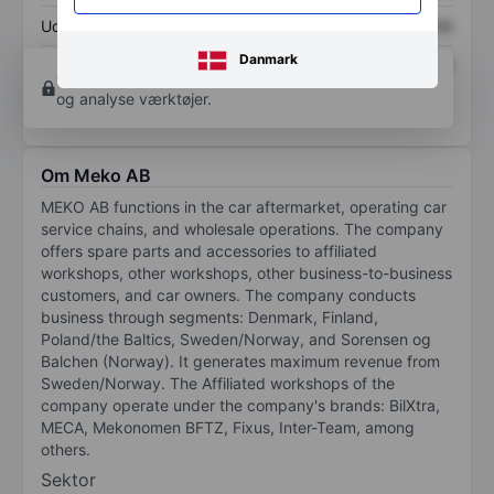
Udbytte pr. aktie
XXXXXXX
XXXXXXX
Danmark
Afkast af egenkapital
XXXXXXX
XXXXXXX
Opret konto
for at få adgang til flere diagrammer
og analyse værktøjer.
Om Meko AB
MEKO AB functions in the car aftermarket, operating car
service chains, and wholesale operations. The company
offers spare parts and accessories to affiliated
workshops, other workshops, other business-to-business
customers, and car owners. The company conducts
business through segments: Denmark, Finland,
Poland/the Baltics, Sweden/Norway, and Sorensen og
Balchen (Norway). It generates maximum revenue from
Sweden/Norway. The Affiliated workshops of the
company operate under the company's brands: BilXtra,
MECA, Mekonomen BFTZ, Fixus, Inter-Team, among
others.
Sektor