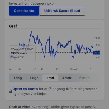
Investering indebærer risiko.
Opret konto
Udforsk Saxos tilbud
Graf
Chart
79,00
Line chart with 372 data points.
78,00
The chart has 1 X axis displaying categories.
07-aug-2026 15:00
77,00
76,75
MEKO:xome
The chart has 1 Y axis displaying values. Data ranges 
Close
77,55
76,00
jul
13
17
21
27
31
aug
7
End of interactive chart.
I dag
1 uge
1 md
3 mdr
6 mdr
1 år
Opret en konto
for at få adgang til flere diagrammer
og analyse værktøjer.
Godt at vide:
Investering i aktier giver typisk et positivt