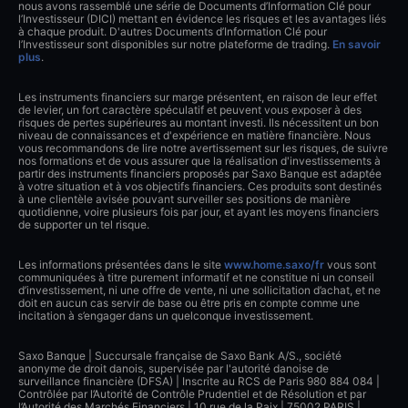
nous avons rassemblé une série de Documents d’Information Clé pour
l’Investisseur (DICI) mettant en évidence les risques et les avantages liés
à chaque produit. D'autres Documents d’Information Clé pour
l’Investisseur sont disponibles sur notre plateforme de trading.
En savoir
plus
.
Les instruments financiers sur marge présentent, en raison de leur effet
de levier, un fort caractère spéculatif et peuvent vous exposer à des
risques de pertes supérieures au montant investi. Ils nécessitent un bon
niveau de connaissances et d'expérience en matière financière. Nous
vous recommandons de lire notre avertissement sur les risques, de suivre
nos formations et de vous assurer que la réalisation d'investissements à
partir des instruments financiers proposés par Saxo Banque est adaptée
à votre situation et à vos objectifs financiers. Ces produits sont destinés
à une clientèle avisée pouvant surveiller ses positions de manière
quotidienne, voire plusieurs fois par jour, et ayant les moyens financiers
de supporter un tel risque.
Les informations présentées dans le site
www.home.saxo/fr
vous sont
communiquées à titre purement informatif et ne constitue ni un conseil
d’investissement, ni une offre de vente, ni une sollicitation d’achat, et ne
doit en aucun cas servir de base ou être pris en compte comme une
incitation à s’engager dans un quelconque investissement.
Saxo Banque | Succursale française de Saxo Bank A/S., société
anonyme de droit danois, supervisée par l'autorité danoise de
surveillance financière (DFSA) | Inscrite au RCS de Paris 980 884 084 |
Contrôlée par l’Autorité de Contrôle Prudentiel et de Résolution et par
l’Autorité des Marchés Financiers | 10 rue de la Paix | 75002 PARIS |