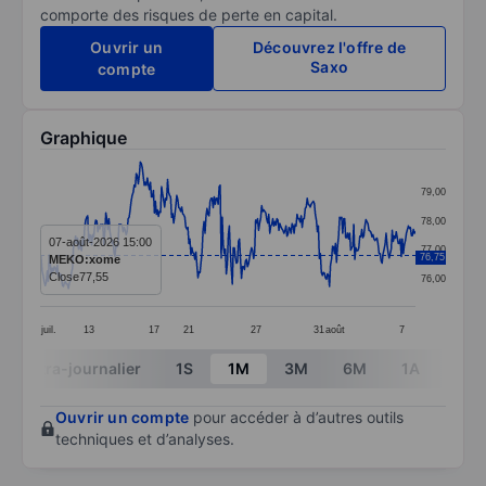
comporte des risques de perte en capital.
Ouvrir un
Découvrez l'offre de
Saxo
compte
Graphique
Chart
79,00
Line chart with 372 data points.
78,00
The chart has 1 X axis displaying categories.
07-août-2026 15:00
77,00
76,75
MEKO:xome
The chart has 1 Y axis displaying values. Data ranges 
Close
77,55
76,00
juil.
13
17
21
27
31
août
7
End of interactive chart.
Intra-journalier
1S
1M
3M
6M
1A
3A
Ouvrir un compte
pour accéder à d’autres outils
techniques et d’analyses.