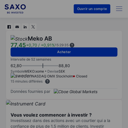
Ouvrir un compte
Meko AB
77,45
+0,70
/
+0,91%
15:29:35
Acheter
Intervalle de 52 semaines
62,80
88,80
Symbole
MEKO:xome
Devise
SEK
NASDAQ OMX Stockholm
Closed
15 minutes différées
Données fournies par
Vous voulez commencer à investir ?
Investissez dans des actions avec un courtier qui a la
confiance de plus de 1,5 million de clients. Investir