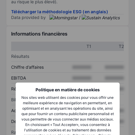
au risque le plus élevé).
Télécharger la méthodologie ESG (en anglais)
Data provided by
/
Informations financières
T1
T2
Résultats
Chiffre d’affaires
XXXXXXX
XXXXXXX
EBITDA
XXXXXXX
XXXXXXX
Résultat net
XXXXXXX
XXXXXXX
Politique en matière de cookies
Nos sites web utilisent des cookies pour vous offrir une
Bilan
meilleure expérience de navigation en permettant, en
optimisant et en analysant les opérations du site, ainsi
Actif total
XXXXXXX
XXXXXXX
que pour fournir un contenu publicitaire personnalisé et
vous permettre de vous connecter aux médias sociaux.
Dette totale
XXXXXXX
XXXXXXX
En choisissant « Tout Accepter», vous consentez à
l'utilisation de cookies et au traitement des données
Ratios