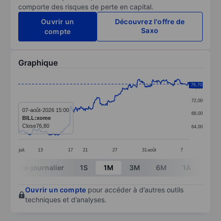
comporte des risques de perte en capital.
Ouvrir un
Découvrez l'offre de
Saxo
compte
Graphique
Chart
76,70
76,00
Line chart with 391 data points.
72,00
The chart has 1 X axis displaying categories.
07-août-2026 15:00
68,00
BILL:xome
The chart has 1 Y axis displaying values. Data ranges 
Close
76,80
64,00
juil.
13
17
21
27
31
août
7
End of interactive chart.
Intra-journalier
1S
1M
3M
6M
1A
3A
Ouvrir un compte
pour accéder à d’autres outils
techniques et d’analyses.