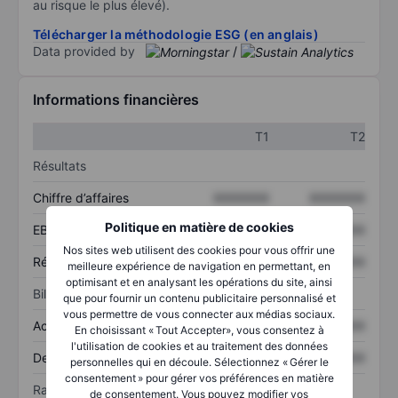
au risque le plus élevé).
Télécharger la méthodologie ESG (en anglais)
Data provided by
/
Informations financières
T1
T2
Résultats
Chiffre d’affaires
XXXXXXX
XXXXXXX
Politique en matière de cookies
EBITDA
XXXXXXX
XXXXXXX
Nos sites web utilisent des cookies pour vous offrir une
Résultat net
XXXXXXX
XXXXXXX
meilleure expérience de navigation en permettant, en
optimisant et en analysant les opérations du site, ainsi
Bilan
que pour fournir un contenu publicitaire personnalisé et
vous permettre de vous connecter aux médias sociaux.
Actif total
XXXXXXX
XXXXXXX
En choisissant « Tout Accepter», vous consentez à
l'utilisation de cookies et au traitement des données
Dette totale
XXXXXXX
XXXXXXX
personnelles qui en découle. Sélectionnez « Gérer le
consentement » pour gérer vos préférences en matière
Ratios
de consentement. Vous pouvez modifier vos