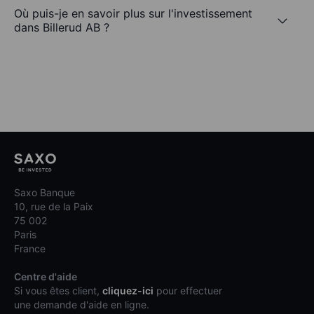
Où puis-je en savoir plus sur l'investissement
dans Billerud AB ?
Saxo Banque
10, rue de la Paix
75 002
Paris
France
Centre d'aide
Si vous êtes client,
cliquez-ici
pour effectuer
une demande d'aide en ligne.