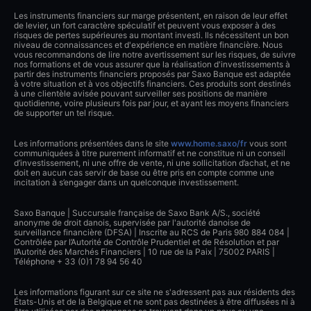
Les instruments financiers sur marge présentent, en raison de leur effet
de levier, un fort caractère spéculatif et peuvent vous exposer à des
risques de pertes supérieures au montant investi. Ils nécessitent un bon
niveau de connaissances et d'expérience en matière financière. Nous
vous recommandons de lire notre avertissement sur les risques, de suivre
nos formations et de vous assurer que la réalisation d'investissements à
partir des instruments financiers proposés par Saxo Banque est adaptée
à votre situation et à vos objectifs financiers. Ces produits sont destinés
à une clientèle avisée pouvant surveiller ses positions de manière
quotidienne, voire plusieurs fois par jour, et ayant les moyens financiers
de supporter un tel risque.
Les informations présentées dans le site
www.home.saxo/fr
vous sont
communiquées à titre purement informatif et ne constitue ni un conseil
d’investissement, ni une offre de vente, ni une sollicitation d’achat, et ne
doit en aucun cas servir de base ou être pris en compte comme une
incitation à s’engager dans un quelconque investissement.
Saxo Banque | Succursale française de Saxo Bank A/S., société
anonyme de droit danois, supervisée par l'autorité danoise de
surveillance financière (DFSA) | Inscrite au RCS de Paris 980 884 084 |
Contrôlée par l’Autorité de Contrôle Prudentiel et de Résolution et par
l’Autorité des Marchés Financiers | 10 rue de la Paix | 75002 PARIS |
Téléphone + 33 (0)1 78 94 56 40
Les informations figurant sur ce site ne s'adressent pas aux résidents des
États-Unis et de la Belgique et ne sont pas destinées à être diffusées ni à