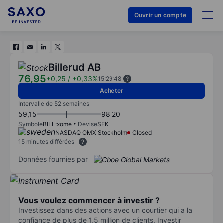
Ouvrir un compte
Billerud AB
76,95
+0,25
/
+0,33%
15:29:48
Acheter
Intervalle de 52 semaines
59,15
98,20
Symbole
BILL:xome
Devise
SEK
NASDAQ OMX Stockholm
Closed
15 minutes différées
Données fournies par
Vous voulez commencer à investir ?
Investissez dans des actions avec un courtier qui a la
confiance de plus de 1,5 million de clients. Investir