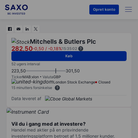
Opret konto
Mitchells & Butlers Plc
282,50
-0,50
/
-0,18%
15:35:02
Køb
52 ugers interval
223,50
301,50
Ticker
MAB:xlon
Valuta
GBP
London Stock Exchange
Closed
15 minutters forsinkelse
Data leveret af
Vil du i gang med at investere?
Handel med aktier på en prisvindende
investeringsplatform betroet af 1,5 millioner kunder.