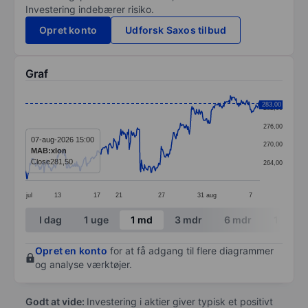
Investering indebærer risiko.
Opret konto
Udforsk Saxos tilbud
Graf
Chart
283,00
282,00
Line chart with 367 data points.
276,00
The chart has 1 X axis displaying categories.
07-aug-2026 15:00
270,00
MAB:xlon
The chart has 1 Y axis displaying values. Data ranges
Close
281,50
264,00
jul
13
17
21
27
31
aug
7
End of interactive chart.
I dag
1 uge
1 md
3 mdr
6 mdr
1 år
Opret en konto
for at få adgang til flere diagrammer
og analyse værktøjer.
Godt at vide:
Investering i aktier giver typisk et positivt