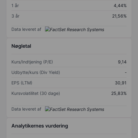
1 år
4,44%
3 år
21,56%
Data leveret af
Nøgletal
Kurs/Indtjening (P/E)
9,14
Udbytte/kurs (Div Yield)
-
EPS (LTM)
30,91
Kursvolatilitet (30 dage)
25,83%
Data leveret af
Analytikernes vurdering