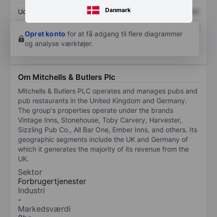
Danmark
Udbytte pr. aktie
XXXXXXX
XXXXXXX
Afkast af egenkapital
XXXXXXX
XXXXXXX
Opret konto
for at få adgang til flere diagrammer
og analyse værktøjer.
Om Mitchells & Butlers Plc
Mitchells & Butlers PLC operates and manages pubs and
pub restaurants in the United Kingdom and Germany.
The group's properties operate under the brands
Vintage Inns, Stonehouse, Toby Carvery, Harvester,
Sizzling Pub Co., All Bar One, Ember Inns, and others. Its
geographic segments include the UK and Germany of
which it generates the majority of its revenue from the
UK.
Sektor
Forbrugertjenester
Industri
-
Markedsværdi