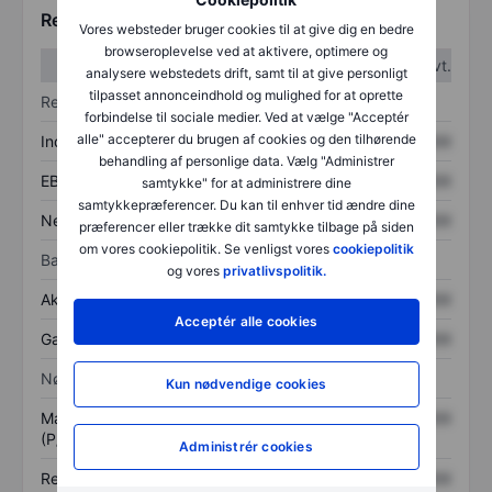
Regnskabstal
Vores websteder bruger cookies til at give dig en bedre
browseroplevelse ved at aktivere, optimere og
1. kvt.
2. kvt.
analysere webstedets drift, samt til at give personligt
tilpasset annonceindhold og mulighed for at oprette
Resultatopgørelse
forbindelse til sociale medier. Ved at vælge "Acceptér
alle" accepterer du brugen af cookies og den tilhørende
Indtægter
XXXXXXX
XXXXXXX
behandling af personlige data. Vælg "Administrer
EBITDA
XXXXXXX
XXXXXXX
samtykke" for at administrere dine
samtykkepræferencer. Du kan til enhver tid ændre dine
Nettoresultat
XXXXXXX
XXXXXXX
præferencer eller trække dit samtykke tilbage på siden
om vores cookiepolitik. Se venligst vores
cookiepolitik
Balance
og vores
privatlivspolitik.
Aktiver i alt
XXXXXXX
XXXXXXX
Acceptér alle cookies
Gæld
XXXXXXX
XXXXXXX
Nøgletal
Kun nødvendige cookies
Markedsværdi/omsætning
XXXXXXX
XXXXXXX
(P/S)
Administrér cookies
Resultat pr. aktie (EPS)
XXXXXXX
XXXXXXX