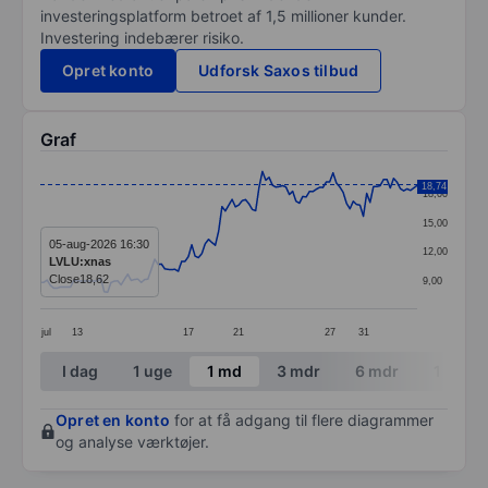
investeringsplatform betroet af 1,5 millioner kunder.
Investering indebærer risiko.
Opret konto
Udforsk Saxos tilbud
Graf
Chart
18,74
18,00
Line chart with 113 data points.
15,00
The chart has 1 X axis displaying categories.
05-aug-2026 16:30
12,00
LVLU:xnas
The chart has 1 Y axis displaying values. Data ranges 
Close
18,62
9,00
jul
13
17
21
27
31
End of interactive chart.
I dag
1 uge
1 md
3 mdr
6 mdr
1 år
Opret en konto
for at få adgang til flere diagrammer
og analyse værktøjer.