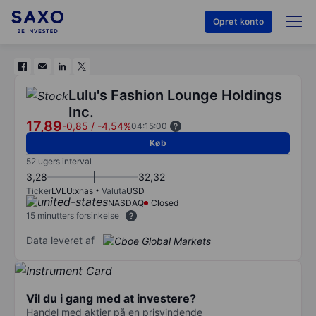
Opret konto
Lulu's Fashion Lounge Holdings
Inc.
17,89
-0,85
/
-4,54%
04:15:00
Køb
52 ugers interval
3,28
32,32
Ticker
LVLU:xnas
Valuta
USD
NASDAQ
Closed
15 minutters forsinkelse
Data leveret af
Vil du i gang med at investere?
Handel med aktier på en prisvindende