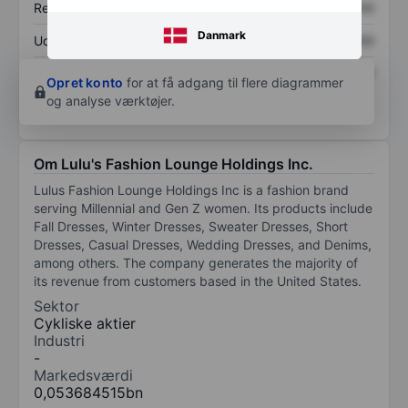
Resultat pr. aktie (EPS)
XXXXXXX
XXXXXXX
Danmark
Udbytte pr. aktie
XXXXXXX
XXXXXXX
Afkast af egenkapital
XXXXXXX
XXXXXXX
Opret konto
for at få adgang til flere diagrammer
og analyse værktøjer.
Om Lulu's Fashion Lounge Holdings Inc.
Lulus Fashion Lounge Holdings Inc is a fashion brand
serving Millennial and Gen Z women. Its products include
Fall Dresses, Winter Dresses, Sweater Dresses, Short
Dresses, Casual Dresses, Wedding Dresses, and Denims,
among others. The company generates the majority of
its revenue from customers based in the United States.
Sektor
Cykliske aktier
Industri
-
Markedsværdi
0,053684515bn