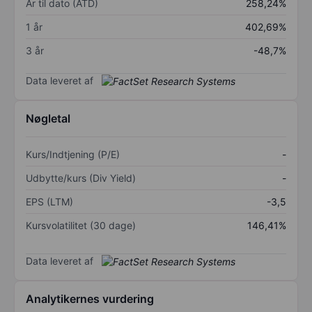
År til dato (ÅTD)
258,24%
1 år
402,69%
3 år
-48,7%
Data leveret af
Nøgletal
Kurs/Indtjening (P/E)
-
Udbytte/kurs (Div Yield)
-
EPS (LTM)
-3,5
Kursvolatilitet (30 dage)
146,41%
Data leveret af
Analytikernes vurdering