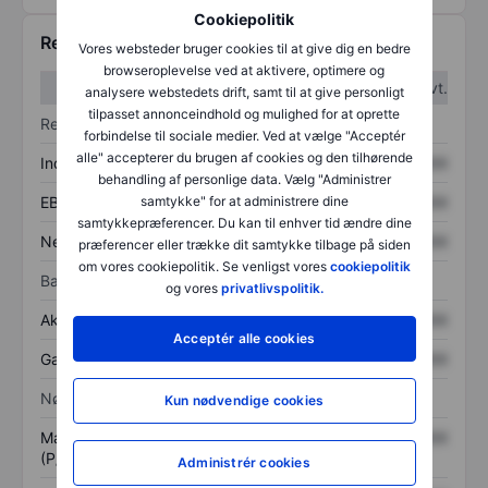
Cookiepolitik
Regnskabstal
Vores websteder bruger cookies til at give dig en bedre
browseroplevelse ved at aktivere, optimere og
1. kvt.
2. kvt.
analysere webstedets drift, samt til at give personligt
tilpasset annonceindhold og mulighed for at oprette
Resultatopgørelse
forbindelse til sociale medier. Ved at vælge "Acceptér
alle" accepterer du brugen af cookies og den tilhørende
Indtægter
XXXXXXX
XXXXXXX
behandling af personlige data. Vælg "Administrer
samtykke" for at administrere dine
EBITDA
XXXXXXX
XXXXXXX
samtykkepræferencer. Du kan til enhver tid ændre dine
Nettoresultat
XXXXXXX
XXXXXXX
præferencer eller trække dit samtykke tilbage på siden
om vores cookiepolitik. Se venligst vores
cookiepolitik
Balance
og vores
privatlivspolitik.
Aktiver i alt
XXXXXXX
XXXXXXX
Acceptér alle cookies
Gæld
XXXXXXX
XXXXXXX
Nøgletal
Kun nødvendige cookies
Markedsværdi/omsætning
XXXXXXX
XXXXXXX
(P/S)
Administrér cookies