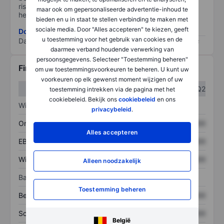
risico, hoe beter (0 staat voor geen risico en 100 voor
maar ook om gepersonaliseerde advertentie-inhoud te
het grootste risico).
bieden en u in staat te stellen verbinding te maken met
sociale media. Door "Alles accepteren" te kiezen, geeft
Download de ESG-risicomethodologie
u toestemming voor het gebruik van cookies en de
Data provided by
/
daarmee verband houdende verwerking van
persoonsgegevens. Selecteer "Toestemming beheren"
Financiële gegevens
om uw toestemmingsvoorkeuren te beheren. U kunt uw
voorkeuren op elk gewenst moment wijzigen of uw
Q1
Q2
toestemming intrekken via de pagina met het
cookiebeleid. Bekijk ons
cookiebeleid
en ons
Winst/verlies
privacybeleid
.
Omzet
XXXXXXX
XXXXXXX
Alles accepteren
EBITDA
XXXXXXX
XXXXXXX
Winst
XXXXXXX
XXXXXXX
Alleen noodzakelijk
Balans
Toestemming beheren
Bezittingen
XXXXXXX
XXXXXXX
Schulden
XXXXXXX
XXXXXXX
België