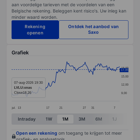
aan voordelige tarieven met de voordelen van een
Belgische rekening. Beleggen kent risico's. Uw inleg kan
minder waard worden.
Rekening
Ontdek het aanbod van
Saxo
openen
Grafiek
Chart
18,00
17,35
Line chart with 126 data points.
15,00
The chart has 1 X axis displaying categories.
07-aug-2026 19:30
12,00
LVLU:xnas
The chart has 1 Y axis displaying values. Data ranges 
Close
18,26
9,00
jul.
13
17
21
27
31
7
End of interactive chart.
Intraday
1W
1M
3M
6M
1J
3J
Open een rekening
om toegang te krijgen tot meer
grafiek- en analysetools.