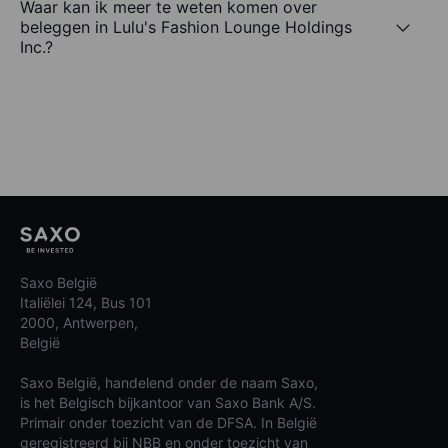
Waar kan ik meer te weten komen over
beleggen in Lulu's Fashion Lounge Holdings
Inc.?
Saxo België
Italiëlei 124, Bus 101
2000, Antwerpen,
België
Saxo België, handelend onder de naam Saxo,
is het Belgisch bijkantoor van Saxo Bank A/S.
Primair onder toezicht van de DFSA. In België
geregistreerd bij NBB en onder toezicht van