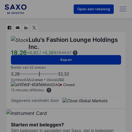
Open een rekening
Lulu's Fashion Lounge Holdings
Inc.
18,26
+0,92
/
+5,28%
19:44:07
Kopen
Bereik van 52 weken
3,28
32,32
Symbool
LVLU:xnas
Valuta
USD
NASDAQ
Closed
15 minutes différées
Gegevens verstrekt door
Starten met beleggen?
Slim beleggen in aandelen met Saxo, dat is beleggen