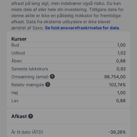
afkast på lang sigt, men indebærer også risiko. Du kan
miste dele af eller hele din investering. Tidligere data for
denne aktie er ikke en pålidelig indikator for fremtidige
afkast. Data fra eksterne udbydere er ikke blevet
ændret af
Saxo
.
Se fuld ansvarsfraskrivelse for data
.
Kurser
Bud
1,00
Udbud
1,02
Åben
0,88
Seneste lukkekurs
0,92
Omsætning (antal)
98.754,00
Relativ mængde
102,74%
Høj
1,00
Lav
0,88
Afkast
År til dato (ÅTD)
-39,26%