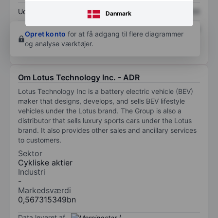
Udbytte pr. aktie
XXXXXXX
XXXXXXX
Danmark
Afkast af egenkapital
XXXXXXX
XXXXXXX
Opret konto
for at få adgang til flere diagrammer
og analyse værktøjer.
Om Lotus Technology Inc. - ADR
Lotus Technology Inc is a battery electric vehicle (BEV)
maker that designs, develops, and sells BEV lifestyle
vehicles under the Lotus brand. The Group is also a
distributor that sells luxury sports cars under the Lotus
brand. It also provides other sales and ancillary services
to customers.
Sektor
Cykliske aktier
Industri
-
Markedsværdi
0,567315349bn
Data leveret af
/