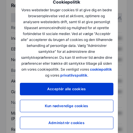
Cookiepolitik
Regnskabstal
Vores websteder bruger cookies til at give dig en bedre
browseroplevelse ved at aktivere, optimere og
1. kvt.
2. kvt.
analysere webstedets drift, samt til at give personligt
Resultatopgørelse
tilpasset annonceindhold og mulighed for at oprette
forbindelse til sociale medier. Ved at vælge "Acceptér
Indtægter
XXXXXXX
XXXXXXX
alle" accepterer du brugen af cookies og den tilhørende
behandling af personlige data. Vælg "Administrer
EBITDA
XXXXXXX
XXXXXXX
samtykke" for at administrere dine
samtykkepræferencer. Du kan til enhver tid ændre dine
Nettoresultat
XXXXXXX
XXXXXXX
præferencer eller trække dit samtykke tilbage på siden
om vores cookiepolitik. Se venligst vores
cookiepolitik
Balance
og vores
privatlivspolitik.
Aktiver i alt
XXXXXXX
XXXXXXX
Acceptér alle cookies
Gæld
XXXXXXX
XXXXXXX
Nøgletal
Kun nødvendige cookies
Markedsværdi/omsætning
XXXXXXX
XXXXXXX
(P/S)
Administrér cookies
Resultat pr. aktie (EPS)
XXXXXXX
XXXXXXX