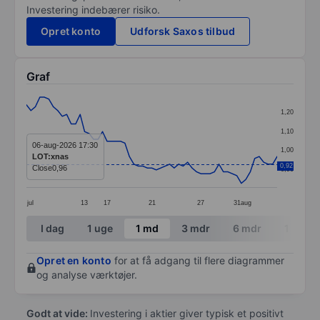
Investering indebærer risiko.
Opret konto
Udforsk Saxos tilbud
Graf
Chart
1,20
Line chart with 57 data points.
1,10
The chart has 1 X axis displaying categories.
06-aug-2026 17:30
1,00
LOT:xnas
The chart has 1 Y axis displaying values. Data ranges 
0,92
Close
0,96
0,90
jul
13
17
21
27
31
aug
End of interactive chart.
I dag
1 uge
1 md
3 mdr
6 mdr
1 år
Opret en konto
for at få adgang til flere diagrammer
og analyse værktøjer.
Godt at vide:
Investering i aktier giver typisk et positivt