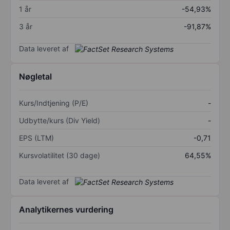
1 år
-54,93%
3 år
-91,87%
Data leveret af
Nøgletal
Kurs/Indtjening (P/E)
-
Udbytte/kurs (Div Yield)
-
EPS (LTM)
-0,71
Kursvolatilitet (30 dage)
64,55%
Data leveret af
Analytikernes vurdering