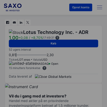
Opret konto
Lotus Technology Inc. - ADR
1,00
+0,08
/
+8,70%
17:49:31
Køb
52 ugers interval
0,81
2,30
Ticker
LOT:xnas
Valuta
USD
NASDAQ
Open
15 minutters forsinkelse
Data leveret af
Vil du i gang med at investere?
Handel med aktier på en prisvindende
investeringsplatform betroet af 1,5 millioner kunder.