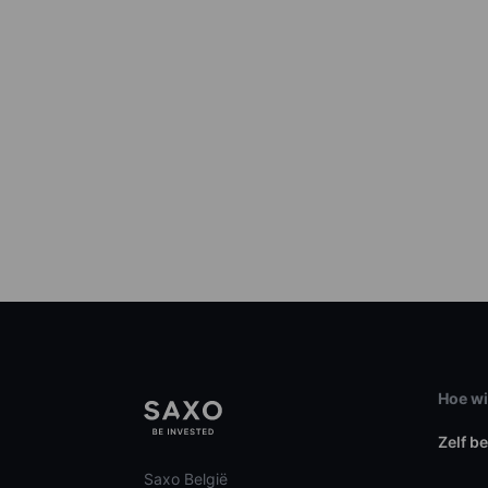
Hoe wi
Zelf b
Saxo België