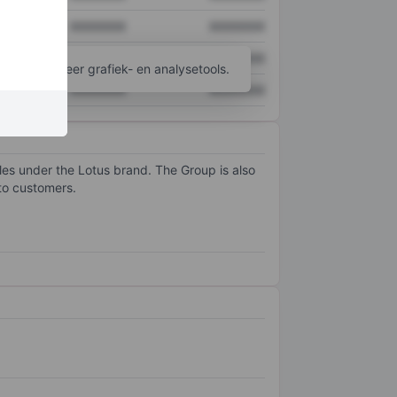
XXXXXXX
XXXXXXX
XXXXXXX
XXXXXXX
ijgen tot meer grafiek- en analysetools.
XXXXXXX
XXXXXXX
cles under the Lotus brand. The Group is also
 to customers.