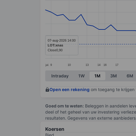
Line chart with 53 data points.
The chart has 1 X axis displaying categ
The chart has 1 Y axis displaying value
07-aug-2026 14:00
LOT:xnas
Close
0,90
jul.
9
10
13
14
16
17
End of interactive chart.
Intraday
1W
1M
3M
6M
Open een rekening
om toegang te krijgen t
Goed om te weten:
Beleggen in aandelen leve
deel of het geheel van uw investering verliez
resultaten. Gegevens van externe aanbieders 
Koersen
Bied