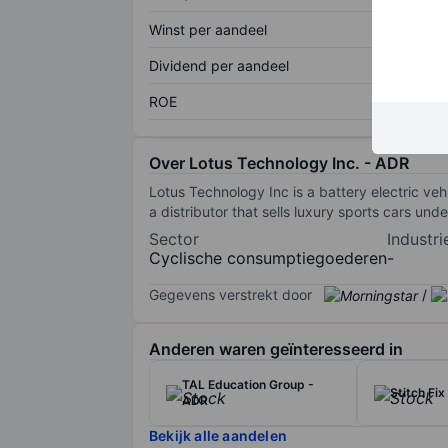
Winst per aandeel
Dividend per aandeel
ROE
Over Lotus Technology Inc. - ADR
Lotus Technology Inc is a battery electric veh
a distributor that sells luxury sports cars und
Sector
Industri
Cyclische consumptiegoederen
-
Gegevens verstrekt door
/
Anderen waren geïnteresseerd in
TAL Education Group -
Stitch Fix 
ADR
Bekijk alle aandelen