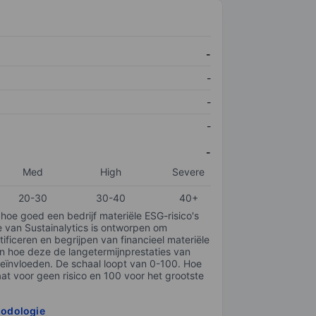
-
-
-
-
-
Med
High
Severe
20-30
30-40
40+
 hoe goed een bedrijf materiële ESG-risico's
e van Sustainalytics is ontworpen om
tificeren en begrijpen van financieel materiële
en hoe deze de langetermijnprestaties van
ïnvloeden. De schaal loopt van 0-100. Hoe
taat voor geen risico en 100 voor het grootste
hodologie