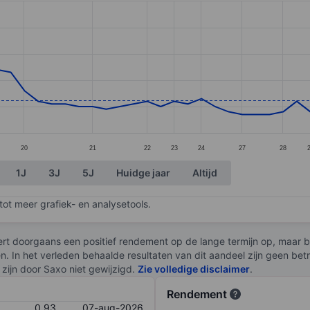
ories.
s. Data ranges from 0.82 to 1.22.
20
21
22
23
24
27
28
1J
3J
5J
Huidge jaar
Altijd
ot meer grafiek- en analysetools.
rt doorgaans een positief rendement op de lange termijn op, maar br
en. In het verleden behaalde resultaten van dit aandeel zijn geen be
zijn door Saxo niet gewijzigd.
Zie volledige disclaimer
.
Rendement
0,93
07-aug-2026