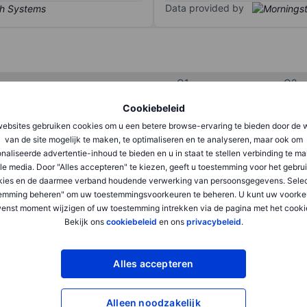
Data provided by
Q1
Q2
Cookiebeleid
ebsites gebruiken cookies om u een betere browse-ervaring te bieden door de 
XXXXXXX
XXXXXXX
van de site mogelijk te maken, te optimaliseren en te analyseren, maar ook om
naliseerde advertentie-inhoud te bieden en u in staat te stellen verbinding te m
XXXXXXX
XXXXXXX
le media. Door "Alles accepteren" te kiezen, geeft u toestemming voor het gebru
XXXXXXX
XXXXXXX
kies en de daarmee verband houdende verwerking van persoonsgegevens. Selec
emming beheren" om uw toestemmingsvoorkeuren te beheren. U kunt uw voorke
enst moment wijzigen of uw toestemming intrekken via de pagina met het cooki
Bekijk ons
cookiebeleid
en ons
privacybeleid
.
XXXXXXX
XXXXXXX
XXXXXXX
XXXXXXX
Alles accepteren
Alleen noodzakelijk
XXXXXXX
XXXXXXX