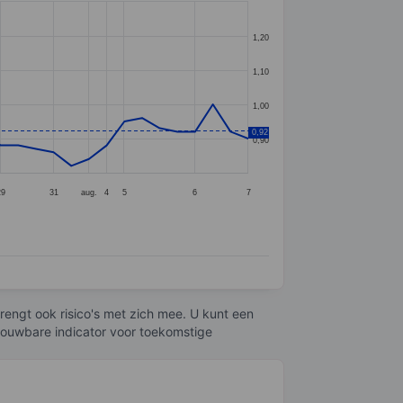
1,20
1,10
1,00
0,92
0,90
29
31
aug.
4
5
6
7
engt ook risico's met zich mee. U kunt een
trouwbare indicator voor toekomstige