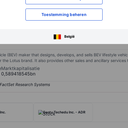
XXXXXXX
XXXXXXX
Toestemming beheren
XXXXXXX
XXXXXXX
Open een rekening
om toegang te kr
XXXXXXX
XXXXXXX
België
icle (BEV) maker that designs, develops, and sells BEV lifestyle vehi
er the Lotus brand. It also provides other sales and ancillary services
e
Marktkapitalisatie
0,589418545bn
Inc.
Gaotu Techedu Inc. - ADR