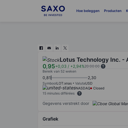
Hoe beleggen
Producten
K
Lotus Technology Inc. -
0,95
+0,03
/
+2,94%
20:00:00
Bereik van 52 weken
0,81
2,30
Symbool
LOT:xnas
Valuta
USD
NASDAQ
Closed
15 minutes différées
Gegevens verstrekt door
Grafiek
Chart