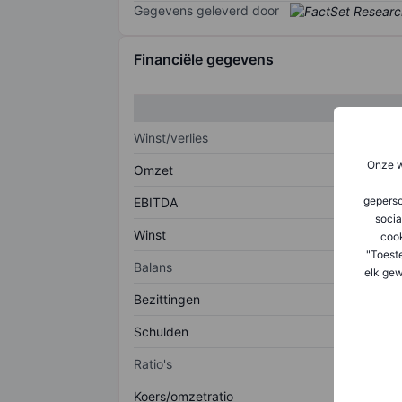
Gegevens geleverd door
Financiële gegevens
Winst/verlies
Onze w
Omzet
geperso
EBITDA
socia
Winst
coo
"Toest
Balans
elk gew
Bezittingen
Schulden
Ratio's
Koers/omzetratio