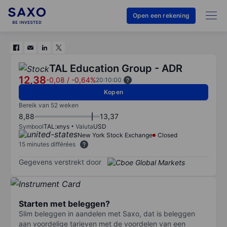
Open een rekening
TAL Education Group - ADR
12,38
-0,08
/
-0,64%
20:10:00
Kopen
Bereik van 52 weken
8,88
13,37
Symbool
TAL:xnys
Valuta
USD
New York Stock Exchange
Closed
15 minutes différées
Gegevens verstrekt door
Starten met beleggen?
Slim beleggen in aandelen met Saxo, dat is beleggen
aan voordelige tarieven met de voordelen van een