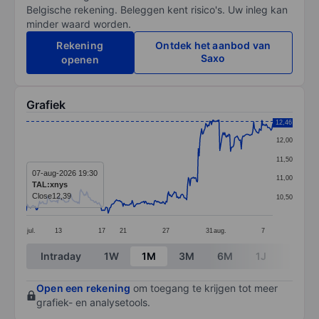
Belgische rekening. Beleggen kent risico's. Uw inleg kan
minder waard worden.
Rekening
Ontdek het aanbod van
Saxo
openen
Grafiek
Chart
12,46
12,00
Line chart with 299 data points.
11,50
The chart has 1 X axis displaying categories.
07-aug-2026 19:30
11,00
TAL:xnys
The chart has 1 Y axis displaying values. Data ranges 
Close
12,39
10,50
jul.
13
17
21
27
31
aug.
7
End of interactive chart.
Intraday
1W
1M
3M
6M
1J
3J
Open een rekening
om toegang te krijgen tot meer
grafiek- en analysetools.