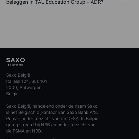
beleggen in TAL Education Group - ADR?
Saxo België
Italiëlei 124, Bus 101
2000, Antwerpen,
België
Saxo België, handelend onder de naam Saxo,
is het Belgisch bijkantoor van Saxo Bank A/S.
Primair onder toezicht van de DFSA. In België
geregistreerd bij NBB en onder toezicht van
de FSMA en NBB.