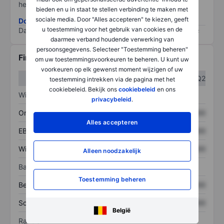
het grootste risico).
bieden en u in staat te stellen verbinding te maken met
sociale media. Door "Alles accepteren" te kiezen, geeft
Download de ESG-risicomethodologie
u toestemming voor het gebruik van cookies en de
Data provided by
/
daarmee verband houdende verwerking van
persoonsgegevens. Selecteer "Toestemming beheren"
Financiële gegevens
om uw toestemmingsvoorkeuren te beheren. U kunt uw
voorkeuren op elk gewenst moment wijzigen of uw
Q1
Q2
toestemming intrekken via de pagina met het
cookiebeleid. Bekijk ons
cookiebeleid
en ons
Winst/verlies
privacybeleid
.
Omzet
XXXXXXX
XXXXXXX
Alles accepteren
EBITDA
XXXXXXX
XXXXXXX
Winst
XXXXXXX
XXXXXXX
Alleen noodzakelijk
Balans
Toestemming beheren
Bezittingen
XXXXXXX
XXXXXXX
Schulden
XXXXXXX
XXXXXXX
België
Ratio's