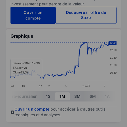
investissement peut perdre de la valeur.
Ouvrir un
Découvrez l'offre de
Saxo
compte
Graphique
Chart
12,46
12,00
Line chart with 299 data points.
11,50
The chart has 1 X axis displaying categories.
07-août-2026 19:30
11,00
TAL:xnys
The chart has 1 Y axis displaying values. Data ranges 
Close
12,39
10,50
juil.
13
17
21
27
31
août
7
End of interactive chart.
Intra-journalier
1S
1M
3M
6M
1A
3A
Ouvrir un compte
pour accéder à d’autres outils
techniques et d’analyses.