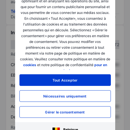
optimisant et en analysant les opérations du site, ainsi
au risque le plus élevé).
que pour fournir un contenu publicitaire personnalisé et
Télécharger la méthodologie ESG (en anglais)
vous permettre de vous connecter aux médias sociaux.
Data provided by
/
En choisissant « Tout Accepter», vous consentez à
l'utilisation de cookies et au traitement des données
personnelles qui en découle. Sélectionnez « Gérer le
Informations financières
consentement » pour gérer vos préférences en matière
de consentement. Vous pouvez modifier vos
T1
T2
préférences ou retirer votre consentement à tout
moment via notre page de politique en matière de
Résultats
cookies. Veuillez consulter notre politique en matière de
Chiffre d’affaires
XXXXXXX
XXXXXXX
cookies
et notre politique de confidentialité
pour en
savoir plus
.
EBITDA
XXXXXXX
XXXXXXX
Tout Accepter
Résultat net
XXXXXXX
XXXXXXX
Bilan
Nécessaires uniquement
Actif total
XXXXXXX
XXXXXXX
Gérer le consentement
Dette totale
XXXXXXX
XXXXXXX
Ratios
Belgique