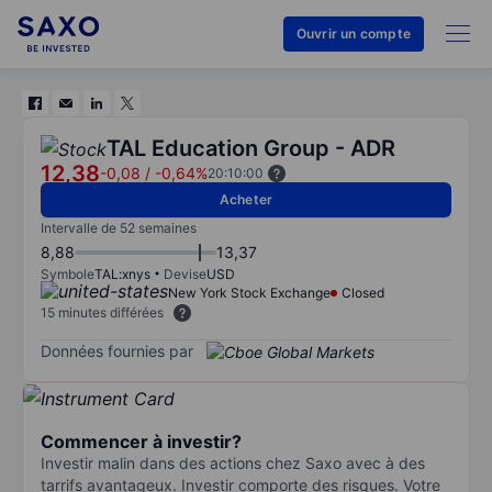
Ouvrir un compte
TAL Education Group - ADR
12,38
-0,08
/
-0,64%
20:10:00
Acheter
Intervalle de 52 semaines
8,88
13,37
Symbole
TAL:xnys
Devise
USD
New York Stock Exchange
Closed
15 minutes différées
Données fournies par
Commencer à investir?
Investir malin dans des actions chez Saxo avec à des
tarrifs avantageux. Investir comporte des risques. Votre