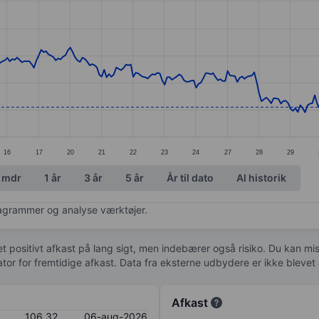
ories.
s. Data ranges from 100.02 to 120.51.
16
17
20
21
22
23
24
27
28
29
 mdr
1 år
3 år
5 år
År til dato
Al historik
diagrammer og analyse værktøjer.
 et positivt afkast på lang sigt, men indebærer også risiko. Du kan mist
kator for fremtidige afkast. Data fra eksterne udbydere er ikke bleve
Afkast
106,32
06-aug-2026