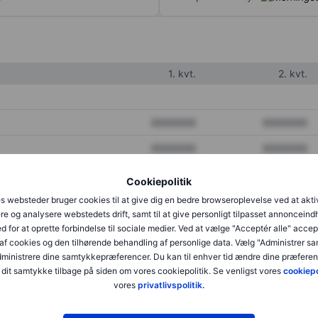
1. kvt.
2. kvt.
XXXXXXX
XXXXXXX
XXXXXXX
XXXXXXX
XXXXXXX
XXXXXXX
Cookiepolitik
s websteder bruger cookies til at give dig en bedre browseroplevelse ved at akti
re og analysere webstedets drift, samt til at give personligt tilpasset annonceind
XXXXXXX
XXXXXXX
d for at oprette forbindelse til sociale medier. Ved at vælge "Acceptér alle" accep
af cookies og den tilhørende behandling af personlige data. Vælg "Administrer s
XXXXXXX
XXXXXXX
administrere dine samtykkepræferencer. Du kan til enhver tid ændre dine præferenc
dit samtykke tilbage på siden om vores cookiepolitik. Se venligst vores
cookiepo
vores
privatlivspolitik.
XXXXXXX
XXXXXXX