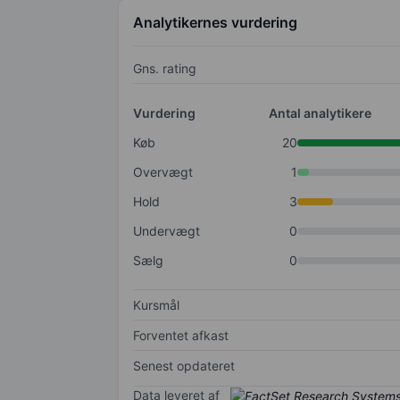
Analytikernes vurdering
Gns. rating
Vurdering
Antal analytikere
Køb
20
Overvægt
1
Hold
3
Undervægt
0
Sælg
0
Kursmål
Forventet afkast
Senest opdateret
Data leveret af