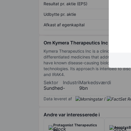
Resultat pr. aktie (EPS)
Udbytte pr. aktie
Afkast af egenkapital
Om Kymera Therapeutics Inc
Kymera Therapeutics Inc is a clinical-stage
differentiated medicines that address health 
have known disease-causing biology, but whi
technologies. Its approach is intended to di
and IRAK4.
Sektor
Industri
Markedsværdi
Sundhed
-
9bn
Data leveret af
/
Andre var interesserede i
Protagonist Therapeutics
AnaptysBi
Inc.