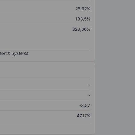
28,92%
133,5%
320,06%
-
-
-3,57
47,17%