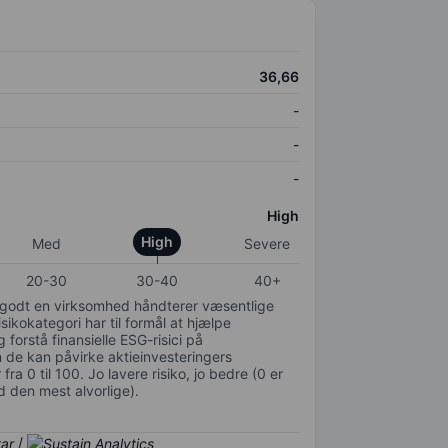
36,66
-
-
-
High
High
Med
Severe
20-30
30-40
40+
or godt en virksomhed håndterer væsentlige
isikokategori har til formål at hjælpe
 forstå finansielle ESG-risici på
de kan påvirke aktieinvesteringers
ra 0 til 100. Jo lavere risiko, jo bedre (0 er
d den mest alvorlige).
/