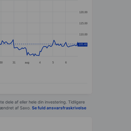
120,00
115,00
110,00
105,48
105,00
30
31
aug
4
5
6
e dele af eller hele din investering. Tidligere
t ændret af
Saxo
.
Se fuld ansvarsfraskrivelse