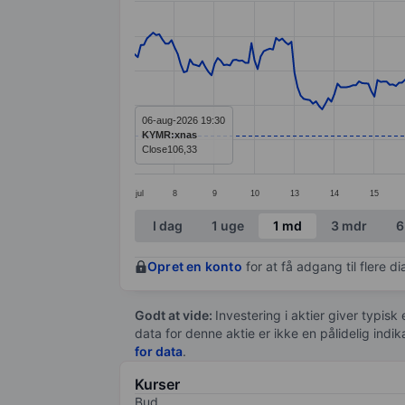
Line chart with 299 data points.
The chart has 1 X axis displaying categ
The chart has 1 Y axis displaying value
06-aug-2026 19:30
KYMR:xnas
Close
106,33
jul
8
9
10
13
14
15
End of interactive chart.
I dag
1 uge
1 md
3 mdr
6
Opret en konto
for at få adgang til flere 
Godt at vide:
Investering i aktier giver typisk
data for denne aktie er ikke en pålidelig indi
for data
.
Kurser
Bud