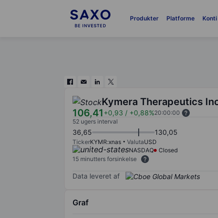
Produkter
Platforme
Konti
Kymera Therapeutics In
106,41
+0,93
/
+0,88%
20:00:00
52 ugers interval
36,65
130,05
Ticker
KYMR:xnas
Valuta
USD
NASDAQ
Closed
15 minutters forsinkelse
Data leveret af
Graf
Chart