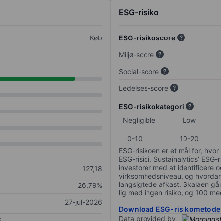
ESG-risiko
Køb
ESG-risikoscore
Miljø-score
Social-score
Ledelses-score
ESG-risikokategori
Negligible
Low
0-10
10-20
ESG-risikoen er et mål for, hv
ESG-risici. Sustainalytics’ ESG-r
investorer med at identificere og
127,18
virksomhedsniveau, og hvordan 
langsigtede afkast. Skalaen går f
26,79%
lig med ingen risiko, og 100 me
27-jul-2026
Download ESG-risikometode
Data provided by