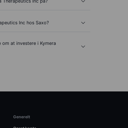
a Therapeutics Inc på?
apeutics Inc hos Saxo?
e om at investere i Kymera
Generelt