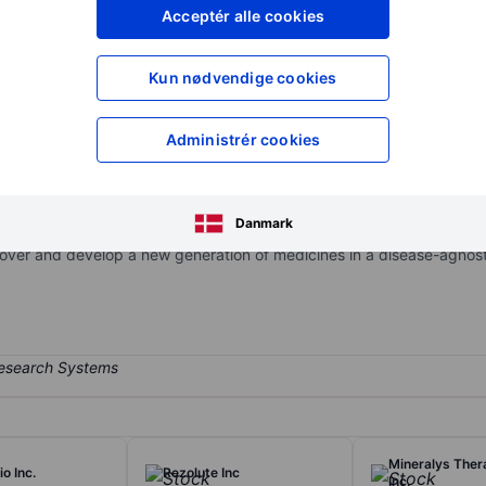
XXXXXXX
XXXXXXX
Acceptér alle cookies
XXXXXXX
XXXXXXX
Opret konto
for at få adgang ti
Kun nødvendige cookies
XXXXXXX
XXXXXXX
Administrér cookies
 biopharmaceutical company dedicated to reinventing the treatment 
problems and meaningfully improve patients' lives. It is committed to
Danmark
ch have not been drugged, or have been inadequately drugged, often
scover and develop a new generation of medicines in a disease-agnost
Mineralys Ther
o Inc.
Rezolute Inc
Inc.