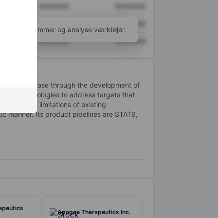
XXXXXXX
XXXXXXX
XXXXXXX
XXXXXXX
l flere diagrammer og analyse værktøjer.
XXXXXXX
XXXXXXX
of human disease through the development of
 novel technologies to address targets that
 based on limitations of existing
ic manner. Its product pipelines are STAT6,
apeutics
Apogee Therapeutics Inc.