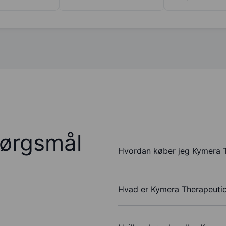
pørgsmål
Hvordan køber jeg Kymera T
Hvad er Kymera Therapeutic