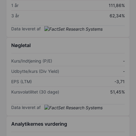
1 år
111,86%
3 år
62,34%
Data leveret af
Nøgletal
Kurs/Indtjening (P/E)
-
Udbytte/kurs (Div Yield)
-
EPS (LTM)
-3,71
Kursvolatilitet (30 dage)
51,45%
Data leveret af
Analytikernes vurdering