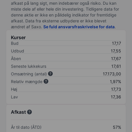
afkast på lang sigt, men indebærer også risiko. Du kan
miste dele af eller hele din investering. Tidligere data for
denne aktie er ikke en pålidelig indikator for fremtidige
afkast. Data fra eksterne udbydere er ikke blevet
ændret af
Saxo
.
Se fuld ansvarsfraskrivelse for data
.
Kurser
Bud
17,17
Udbud
17,55
Åben
17,67
Seneste lukkekurs
17,61
Omsætning (antal)
17.173,00
Relativ mængde
1,97%
Høj
17,73
Lav
17,36
Afkast
År til dato (ÅTD)
57%