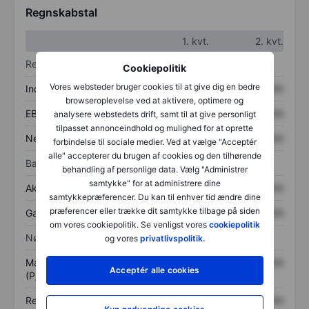
Regnskabstal
1. kvt.
2. kvt.
Resultatopgørelse
Cookiepolitik
Vores websteder bruger cookies til at give dig en bedre
Indtægter
XXXXXXX
XXXXXXX
browseroplevelse ved at aktivere, optimere og
EBITDA
XXXXXXX
XXXXXXX
analysere webstedets drift, samt til at give personligt
tilpasset annonceindhold og mulighed for at oprette
Nettoresultat
XXXXXXX
XXXXXXX
forbindelse til sociale medier. Ved at vælge "Acceptér
alle" accepterer du brugen af cookies og den tilhørende
Balance
behandling af personlige data. Vælg "Administrer
samtykke" for at administrere dine
Aktiver i alt
XXXXXXX
XXXXXXX
samtykkepræferencer. Du kan til enhver tid ændre dine
præferencer eller trække dit samtykke tilbage på siden
Gæld
XXXXXXX
XXXXXXX
om vores cookiepolitik. Se venligst vores
cookiepolitik
Nøgletal
og vores
privatlivspolitik.
Markedsværdi/omsætning
XXXXXXX
XXXXXXX
Acceptér alle cookies
(P/S)
Resultat pr. aktie (EPS)
XXXXXXX
XXXXXXX