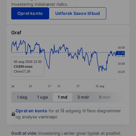
Investering indebærer risiko.
Opret konto
Udforsk Saxos tilbud
Graf
Chart
18,00
Line chart with 287 data points.
17,61
17,40
The chart has 1 X axis displaying categories.
06-aug-2026 13:30
16,80
CGEM:xnas
The chart has 1 Y axis displaying values. Data ranges f
Close
17,26
16,20
jul
13
17
21
27
31
aug
End of interactive chart.
I dag
1 uge
1 md
3 mdr
6 mdr
1 år
Opret en konto
for at få adgang til flere diagrammer
og analyse værktøjer.
Godt at vide:
Investering i aktier giver typisk et positivt