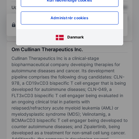
Kun nødvendige cookies
Udbytte pr. aktie
XXXXXXX
XXXXXXX
Administrér cookies
Afkast af egenkapital
XXXXXXX
XXXXXXX
Opret konto
for at få adgang til flere diagrammer
og analyse værktøjer.
Danmark
Om Cullinan Therapeutics Inc.
Cullinan Therapeutics Inc is a clinical-stage
biopharmaceutical company developing therapies for
autoimmune diseases and cancer. Its development
pipeline comprises the following drug candidates: CLN-
978, a CD19xCD3 bispecific T cell engager that is being
developed for autoimmune diseases; CLN-049, a
FLT3xCD3 bispecific T cell engager being evaluated in
an ongoing clinical trial in patients with
relapsed/refractory acute myeloid leukemia (AML) or
myelodysplastic syndrome (MDS); Velinotamig, a
BCMAxCD3 bispecific T cell engager being developed to
counter autoimmune diseases; and Zipalertinib, being
developed as a treatment for non-small cell lung cancer.
Additionally, the company is developing several