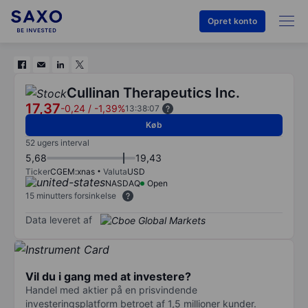
Opret konto
Cullinan Therapeutics Inc.
17,37
-0,24
/
-1,39%
13:38:07
Køb
52 ugers interval
5,68
19,43
Ticker
CGEM:xnas
Valuta
USD
NASDAQ
Open
15 minutters forsinkelse
Data leveret af
Vil du i gang med at investere?
Handel med aktier på en prisvindende
investeringsplatform betroet af 1,5 millioner kunder.