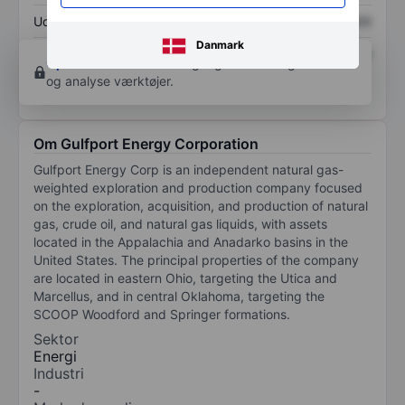
Udbytte pr. aktie
XXXXXXX
XXXXXXX
Danmark
Afkast af egenkapital
XXXXXXX
XXXXXXX
Opret konto
for at få adgang til flere diagrammer
og analyse værktøjer.
Om Gulfport Energy Corporation
Gulfport Energy Corp is an independent natural gas-
weighted exploration and production company focused
on the exploration, acquisition, and production of natural
gas, crude oil, and natural gas liquids, with assets
located in the Appalachia and Anadarko basins in the
United States. The principal properties of the company
are located in eastern Ohio, targeting the Utica and
Marcellus, and in central Oklahoma, targeting the
SCOOP Woodford and Springer formations.
Sektor
Energi
Industri
-