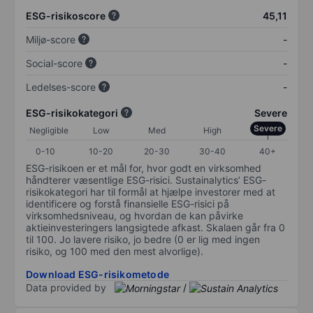
ESG-risikoscore
45,11
Miljø-score
-
Social-score
-
Ledelses-score
-
ESG-risikokategori
Severe
Severe
Negligible
Low
Med
High
0-10
10-20
20-30
30-40
40+
ESG-risikoen er et mål for, hvor godt en virksomhed
håndterer væsentlige ESG-risici. Sustainalytics’ ESG-
risikokategori har til formål at hjælpe investorer med at
identificere og forstå finansielle ESG-risici på
virksomhedsniveau, og hvordan de kan påvirke
aktieinvesteringers langsigtede afkast. Skalaen går fra 0
til 100. Jo lavere risiko, jo bedre (0 er lig med ingen
risiko, og 100 med den mest alvorlige).
Download ESG-risikometode
Data provided by
/