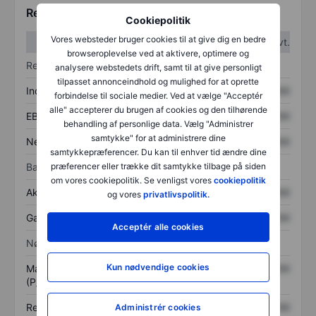
Regnskabstal
Cookiepolitik
Vores websteder bruger cookies til at give dig en bedre
1. kvt.
2. kvt.
browseroplevelse ved at aktivere, optimere og
Resultatopgørelse
analysere webstedets drift, samt til at give personligt
tilpasset annonceindhold og mulighed for at oprette
Indtægter
XXXXXXX
XXXXXXX
forbindelse til sociale medier. Ved at vælge "Acceptér
alle" accepterer du brugen af cookies og den tilhørende
EBITDA
XXXXXXX
XXXXXXX
behandling af personlige data. Vælg "Administrer
samtykke" for at administrere dine
Nettoresultat
XXXXXXX
XXXXXXX
samtykkepræferencer. Du kan til enhver tid ændre dine
Balance
præferencer eller trække dit samtykke tilbage på siden
om vores cookiepolitik. Se venligst vores
cookiepolitik
Aktiver i alt
XXXXXXX
XXXXXXX
og vores
privatlivspolitik.
Gæld
XXXXXXX
XXXXXXX
Acceptér alle cookies
Nøgletal
Kun nødvendige cookies
Markedsværdi/omsætning
XXXXXXX
XXXXXXX
(P/S)
Resultat pr. aktie (EPS)
XXXXXXX
XXXXXXX
Administrér cookies