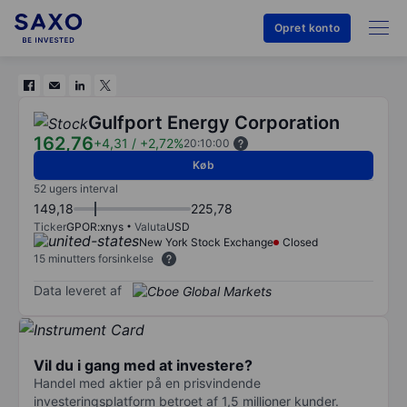
Opret konto
Gulfport Energy Corporation
162,76
+4,31
/
+2,72%
20:10:00
Køb
52 ugers interval
149,18
225,78
Ticker
GPOR:xnys
Valuta
USD
New York Stock Exchange
Closed
15 minutters forsinkelse
Data leveret af
Vil du i gang med at investere?
Handel med aktier på en prisvindende
investeringsplatform betroet af 1,5 millioner kunder.