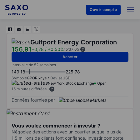
Ouvrir compte
Gulfport Energy Corporation
156,91
+0,78
/
+0,50%
15:37:05
Acheter
Intervalle de 52 semaines
149,18
225,78
Symbole
GPOR:xnys
Devise
USD
New York Stock Exchange
Open
15 minutes différées
Données fournies par
Vous voulez commencer à investir ?
Négociez des actions avec un courtier auquel plus de
1.5 millions de clients font confiance. Investir comporte