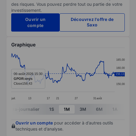
des risques. Vous pouvez perdre tout ou partie de votre
investissement.
Ouvrir un
Découvrez l'offre de
Saxo
compte
Graphique
Chart
165,00
Line chart with 291 data points.
160,00
The chart has 1 X axis displaying categories.
06-août-2026 15:30
156,13
155,00
GPOR:xnys
The chart has 1 Y axis displaying values. Data ranges
Close
156,43
150,00
juil.
13
17
21
27
31
août
End of interactive chart.
Intra-journalier
1S
1M
3M
6M
1A
3A
Ouvrir un compte
pour accéder à d’autres outils
techniques et d’analyse.