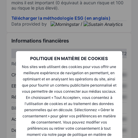
moins il est important (0 équivaut à aucun risque et 100
au risque le plus élevé).
Télécharger la méthodologie ESG (en anglais)
Data provided by
/
Informations financières
T1
T2
POLITIQUE EN MATIÈRE DE COOKIES
Résultats
Nos sites web utilisent des cookies pour vous offrir une
meilleure expérience de navigation en permettant, en
Chiffre d’affaires
XXXXXXX
XXXXXXX
optimisant et en analysant les opérations du site, ainsi
que pour fournir un contenu publicitaire personnalisé et
EBITDA
XXXXXXX
XXXXXXX
vous permettre de vous connecter aux médias sociaux.
Résultat net
XXXXXXX
XXXXXXX
En choisissant « Tout Accepter», vous consentez à
l'utilisation de cookies et au traitement des données
Bilan
personnelles qui en découle. Sélectionnez « Gérer le
consentement » pour gérer vos préférences en matière
Actifs totaux
XXXXXXX
XXXXXXX
de consentement. Vous pouvez modifier vos
préférences ou retirer votre consentement à tout
Dette totale
XXXXXXX
XXXXXXX
moment via notre page de politique en matière de