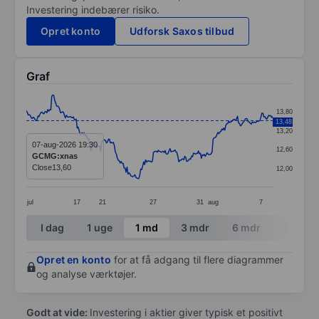
Investering indebærer risiko.
Opret konto
Udforsk Saxos tilbud
Graf
Chart
13,80
13,48
Line chart with 253 data points.
13,20
The chart has 1 X axis displaying categories.
07-aug-2026 19:30
12,60
GCMG:xnas
The chart has 1 Y axis displaying values. Data ranges 
Close
13,60
12,00
jul
17
21
27
31
aug
7
End of interactive chart.
I dag
1 uge
1 md
3 mdr
6 mdr
1 år
Opret en konto
for at få adgang til flere diagrammer
og analyse værktøjer.
Godt at vide:
Investering i aktier giver typisk et positivt