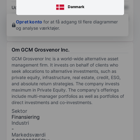
Danmark
Udbytte pr. aktie
XXXXXXX
XXXXXXX
Afkast af egenkapital
XXXXXXX
XXXXXXX
Opret konto
for at få adgang til flere diagrammer
og analyse værktøjer.
Om GCM Grosvenor Inc.
GCM Grosvenor Inc is a world-wide alternative asset
management firm. It invests on behalf of clients who
seek allocations to alternative investments, such as
private equity, infrastructure, real estate, credit, ESG,
and absolute return strategies. The company invests
maximum in Private Equity. The company's offerings
include multi-manager portfolios as well as portfolios of
direct investments and co-investments.
Sektor
Finansiering
Industri
-
Markedsværdi