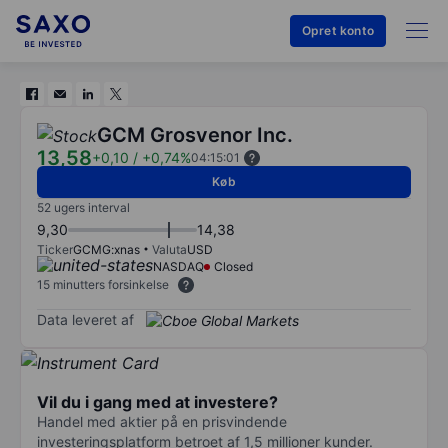
Opret konto
GCM Grosvenor Inc.
13,58
+0,10
/
+0,74%
04:15:01
Køb
52 ugers interval
9,30
14,38
Ticker
GCMG:xnas
Valuta
USD
NASDAQ
Closed
15 minutters forsinkelse
Data leveret af
Vil du i gang med at investere?
Handel med aktier på en prisvindende
investeringsplatform betroet af 1,5 millioner kunder.