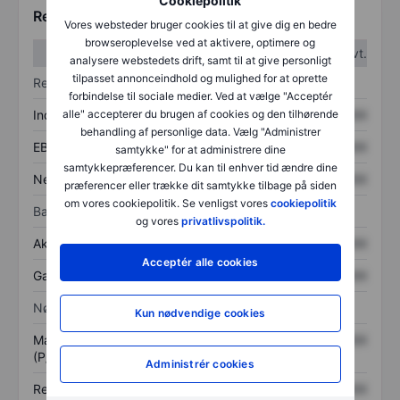
Cookiepolitik
Regnskabstal
Vores websteder bruger cookies til at give dig en bedre
browseroplevelse ved at aktivere, optimere og
1. kvt.
2. kvt.
analysere webstedets drift, samt til at give personligt
tilpasset annonceindhold og mulighed for at oprette
Resultatopgørelse
forbindelse til sociale medier. Ved at vælge "Acceptér
Indtægter
XXXXXXX
XXXXXXX
alle" accepterer du brugen af cookies og den tilhørende
behandling af personlige data. Vælg "Administrer
EBITDA
XXXXXXX
XXXXXXX
samtykke" for at administrere dine
samtykkepræferencer. Du kan til enhver tid ændre dine
Nettoresultat
XXXXXXX
XXXXXXX
præferencer eller trække dit samtykke tilbage på siden
om vores cookiepolitik. Se venligst vores
cookiepolitik
Balance
og vores
privatlivspolitik.
Aktiver i alt
XXXXXXX
XXXXXXX
Acceptér alle cookies
Gæld
XXXXXXX
XXXXXXX
Nøgletal
Kun nødvendige cookies
Markedsværdi/omsætning
XXXXXXX
XXXXXXX
(P/S)
Administrér cookies
Resultat pr. aktie (EPS)
XXXXXXX
XXXXXXX