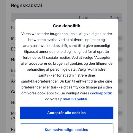
Regnskabstal
1. kvt.
2. kvt.
Cookiepolitik
Resultatopgørelse
Vores websteder bruger cookies til at give dig en bedre
Indtægter
XXXXXXX
XXXXXXX
browseroplevelse ved at aktivere, optimere og
analysere webstedets drift, samt til at give personligt
EBITDA
XXXXXXX
XXXXXXX
tilpasset annonceindhold og mulighed for at oprette
forbindelse til sociale medier. Ved at vælge "Acceptér
Nettoresultat
XXXXXXX
XXXXXXX
alle" accepterer du brugen af cookies og den tilhørende
behandling af personlige data. Vælg "Administrer
Balance
samtykke" for at administrere dine
Aktiver i alt
XXXXXXX
XXXXXXX
samtykkepræferencer. Du kan til enhver tid ændre dine
præferencer eller trække dit samtykke tilbage på siden
Gæld
XXXXXXX
XXXXXXX
om vores cookiepolitik. Se venligst vores
cookiepolitik
og vores
privatlivspolitik.
Nøgletal
Markedsværdi/omsætning
XXXXXXX
XXXXXXX
Acceptér alle cookies
(P/S)
Resultat pr. aktie (EPS)
XXXXXXX
XXXXXXX
Kun nødvendige cookies