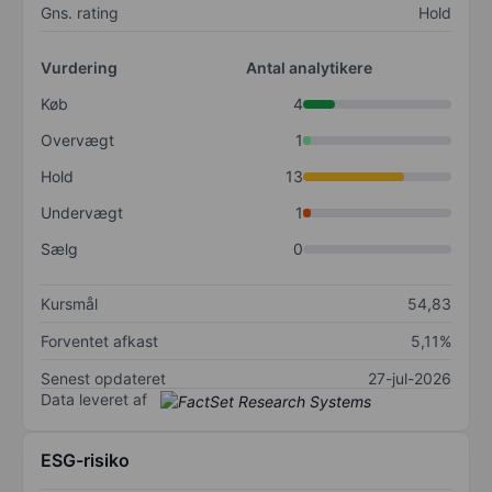
Gns. rating
Hold
Vurdering
Antal analytikere
Køb
4
Overvægt
1
Hold
13
Undervægt
1
Sælg
0
Kursmål
54,83
Forventet afkast
5,11%
Senest opdateret
27-jul-2026
Data leveret af
ESG-risiko