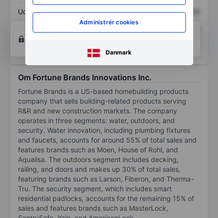
Udbytte pr. aktie
XXXXXXX
XXXXXXX
Administrér cookies
Afkast af egenkapital
XXXXXXX
XXXXXXX
Opret konto
for at få adgang til flere diagrammer
og analyse værktøjer.
Danmark
Om Fortune Brands Innovations Inc.
Fortune Brands is a US-based homebuilding products
company that sells building-related products serving
R&R and new construction markets. The company
operates in three segments: water, outdoors, and
security. Water innovation, including plumbing fixtures
and faucets, accounts for around 55% of total sales and
features brands such as Moen, House of Rohl, and
Aqualisa. The outdoors segment includes decking,
railing, and doors and makes up 30% of total sales,
featuring brands such as Larson, Fiberon, and Therma-
Tru. The security segment, which includes smart
residential padlocks, accounts for the remaining 15% of
sales and features brands such as MasterLock,
SentrySafe, Yale, and AmericanLock.