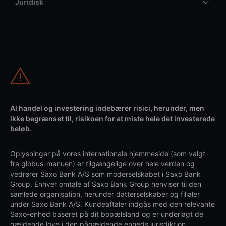
Juridisk
Al handel og investering indebærer risici, herunder, men
ikke begrænset til, risikoen for at miste hele det investerede
beløb.
Oplysninger på vores internationale hjemmeside (som valgt
fra globus-menuen) er tilgængelige over hele verden og
vedrører Saxo Bank A/S som moderselskabet i Saxo Bank
Group. Enhver omtale af Saxo Bank Group henviser til den
samlede organisation, herunder datterselskaber og filialer
under Saxo Bank A/S. Kundeaftaler indgås med den relevante
Saxo-enhed baseret på dit bopælsland og er underlagt de
gældende love i den pågældende enheds jurisdiktion.