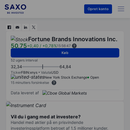
Opret konto
Fortune Brands Innovations Inc.
50,75
+0,40
/
+0,78%
15:56:47
Køb
52 ugers interval
32,34
64,84
Ticker
FBIN:xnys
Valuta
USD
New York Stock Exchange
Open
15 minutters forsinkelse
Data leveret af
Vil du i gang med at investere?
Handel med aktier på en prisvindende
investeringsplatform betroet af 1,5 millioner kunder.