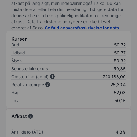
afkast på lang sigt, men indebærer også risiko. Du kan
miste dele af eller hele din investering. Tidligere data for
denne aktie er ikke en pålidelig indikator for fremtidige
afkast. Data fra eksterne udbydere er ikke blevet
ændret af
Saxo
.
Se fuld ansvarsfraskrivelse for data
.
Kurser
Bud
50,72
Udbud
50,77
Åben
50,32
Seneste lukkekurs
50,35
Omsætning (antal)
720.188,00
Relativ mængde
25,30%
Høj
52,03
Lav
50,15
Afkast
År til dato (ÅTD)
4,3%