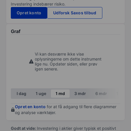
Investering indebærer risiko.
Opret konto
Udforsk Saxos tilbud
Graf
Vi kan desværre ikke vise
oplysningerne om dette instrument
lige nu. Opdater siden, eller prøv
igen senere.
I dag
1 uge
1 md
3 mdr
6 mdr
1 år
Opret en konto
for at få adgang til flere diagrammer
og analyse værktøjer.
Godt at vide:
Investering i aktier giver typisk et positivt