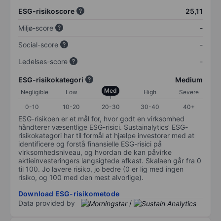
ESG-risikoscore
25,11
Miljø-score
-
Social-score
-
Ledelses-score
-
ESG-risikokategori
Medium
Med
Negligible
Low
High
Severe
0-10
10-20
20-30
30-40
40+
ESG-risikoen er et mål for, hvor godt en virksomhed
håndterer væsentlige ESG-risici. Sustainalytics’ ESG-
risikokategori har til formål at hjælpe investorer med at
identificere og forstå finansielle ESG-risici på
virksomhedsniveau, og hvordan de kan påvirke
aktieinvesteringers langsigtede afkast. Skalaen går fra 0
til 100. Jo lavere risiko, jo bedre (0 er lig med ingen
risiko, og 100 med den mest alvorlige).
Download ESG-risikometode
Data provided by
/