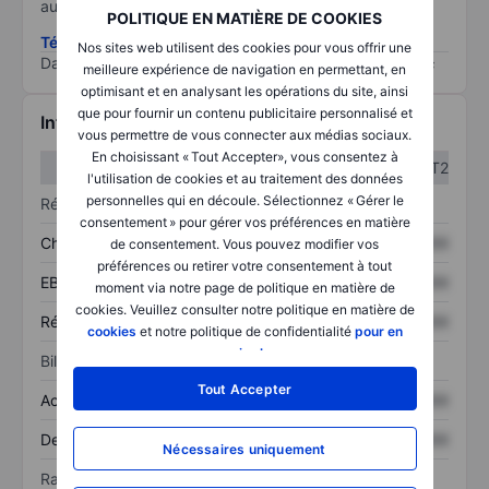
au risque le plus élevé).
POLITIQUE EN MATIÈRE DE COOKIES
Télécharger la méthodologie ESG (en anglais)
Nos sites web utilisent des cookies pour vous offrir une
Data provided by
/
meilleure expérience de navigation en permettant, en
optimisant et en analysant les opérations du site, ainsi
que pour fournir un contenu publicitaire personnalisé et
Informations financières
vous permettre de vous connecter aux médias sociaux.
En choisissant « Tout Accepter», vous consentez à
T1
T2
l'utilisation de cookies et au traitement des données
personnelles qui en découle. Sélectionnez « Gérer le
Résultats
consentement » pour gérer vos préférences en matière
Chiffre d’affaires
XXXXXXX
XXXXXXX
de consentement. Vous pouvez modifier vos
préférences ou retirer votre consentement à tout
EBITDA
XXXXXXX
XXXXXXX
moment via notre page de politique en matière de
cookies. Veuillez consulter notre politique en matière de
Résultat net
XXXXXXX
XXXXXXX
cookies
et notre politique de confidentialité
pour en
savoir plus
.
Bilan
Tout Accepter
Actif total
XXXXXXX
XXXXXXX
Dette totale
XXXXXXX
XXXXXXX
Nécessaires uniquement
Ratios