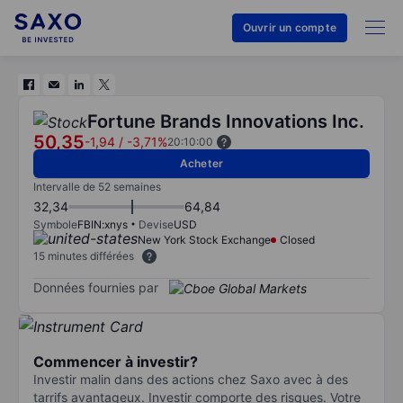
Ouvrir un compte
Fortune Brands Innovations Inc.
50,35
-1,94
/
-3,71%
20:10:00
Acheter
Intervalle de 52 semaines
32,34
64,84
Symbole
FBIN:xnys
Devise
USD
New York Stock Exchange
Closed
15 minutes différées
Données fournies par
Commencer à investir?
Investir malin dans des actions chez Saxo avec à des
tarrifs avantageux. Investir comporte des risques. Votre