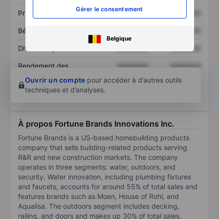
Gérer le consentement
Prix / ventes
XXXXXXX
XXXXXXX
Bénéfice par action
XXXXXXX
XXXXXXX
Belgique
Dividende par action
XXXXXXX
XXXXXXX
Rendement des
XXXXXXX
XXXXXXX
capitaux propres
Ouvrir un compte
pour accéder à d’autres outils
techniques et d’analyses.
À propos Fortune Brands Innovations Inc.
Fortune Brands is a US-based homebuilding products
company that sells building-related products serving
R&R and new construction markets. The company
operates in three segments: water, outdoors, and
security. Water innovation, including plumbing fixtures
and faucets, accounts for around 55% of total sales and
features brands such as Moen, House of Rohl, and
Aqualisa. The outdoors segment includes decking,
railing, and doors and makes up 30% of total sales,