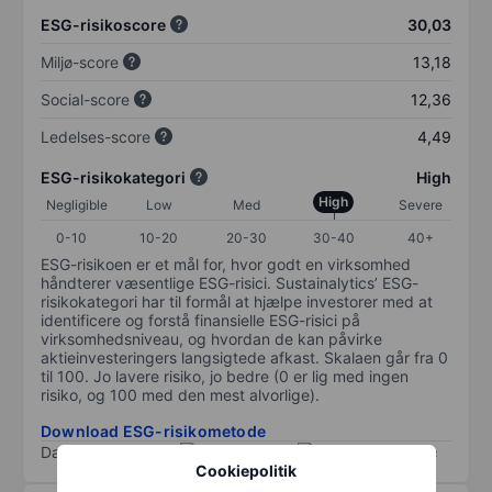
ESG-risikoscore
30,03
Miljø-score
13,18
Social-score
12,36
Ledelses-score
4,49
ESG-risikokategori
High
High
Negligible
Low
Med
Severe
0-10
10-20
20-30
30-40
40+
ESG-risikoen er et mål for, hvor godt en virksomhed
håndterer væsentlige ESG-risici. Sustainalytics’ ESG-
risikokategori har til formål at hjælpe investorer med at
identificere og forstå finansielle ESG-risici på
virksomhedsniveau, og hvordan de kan påvirke
aktieinvesteringers langsigtede afkast. Skalaen går fra 0
til 100. Jo lavere risiko, jo bedre (0 er lig med ingen
risiko, og 100 med den mest alvorlige).
Download ESG-risikometode
Data provided by
/
Cookiepolitik