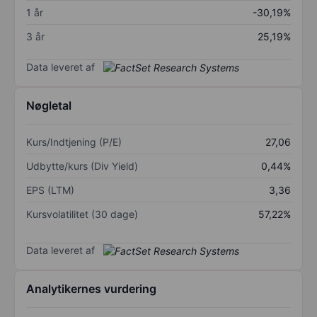
1 år
-30,19%
3 år
25,19%
Data leveret af
Nøgletal
Kurs/Indtjening (P/E)
27,06
Udbytte/kurs (Div Yield)
0,44%
EPS (LTM)
3,36
Kursvolatilitet (30 dage)
57,22%
Data leveret af
Analytikernes vurdering