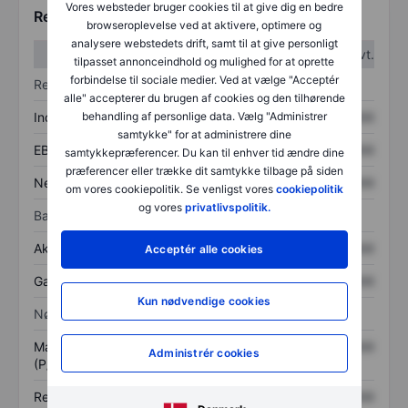
Vores websteder bruger cookies til at give dig en bedre
Regnskabstal
browseroplevelse ved at aktivere, optimere og
analysere webstedets drift, samt til at give personligt
1. kvt.
2. kvt.
tilpasset annonceindhold og mulighed for at oprette
forbindelse til sociale medier. Ved at vælge "Acceptér
Resultatopgørelse
alle" accepterer du brugen af cookies og den tilhørende
Indtægter
XXXXXXX
XXXXXXX
behandling af personlige data. Vælg "Administrer
samtykke" for at administrere dine
EBITDA
XXXXXXX
XXXXXXX
samtykkepræferencer. Du kan til enhver tid ændre dine
præferencer eller trække dit samtykke tilbage på siden
Nettoresultat
XXXXXXX
XXXXXXX
om vores cookiepolitik. Se venligst vores
cookiepolitik
og vores
privatlivspolitik.
Balance
Aktiver i alt
XXXXXXX
XXXXXXX
Acceptér alle cookies
Gæld
XXXXXXX
XXXXXXX
Kun nødvendige cookies
Nøgletal
Markedsværdi/omsætning
XXXXXXX
XXXXXXX
Administrér cookies
(P/S)
Resultat pr. aktie (EPS)
XXXXXXX
XXXXXXX