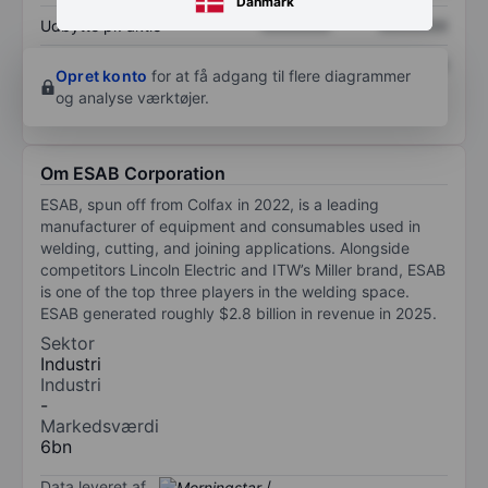
Danmark
Udbytte pr. aktie
XXXXXXX
XXXXXXX
Afkast af egenkapital
XXXXXXX
XXXXXXX
Opret konto
for at få adgang til flere diagrammer
og analyse værktøjer.
Om ESAB Corporation
ESAB, spun off from Colfax in 2022, is a leading
manufacturer of equipment and consumables used in
welding, cutting, and joining applications. Alongside
competitors Lincoln Electric and ITW’s Miller brand, ESAB
is one of the top three players in the welding space.
ESAB generated roughly $2.8 billion in revenue in 2025.
Sektor
Industri
Industri
-
Markedsværdi
6bn
Data leveret af
/