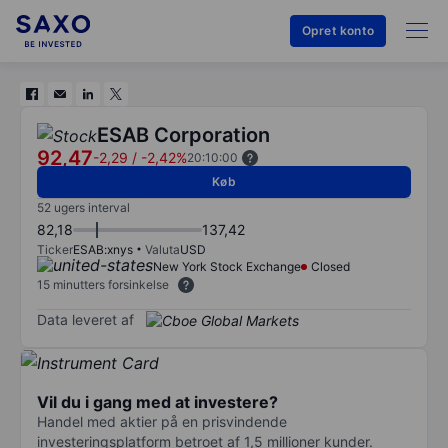
Opret konto
ESAB Corporation
92,47
-2,29
/
-2,42%
20:10:00
Køb
52 ugers interval
82,18
137,42
Ticker
ESAB:xnys
Valuta
USD
New York Stock Exchange
Closed
15 minutters forsinkelse
Data leveret af
Vil du i gang med at investere?
Handel med aktier på en prisvindende
investeringsplatform betroet af 1,5 millioner kunder.