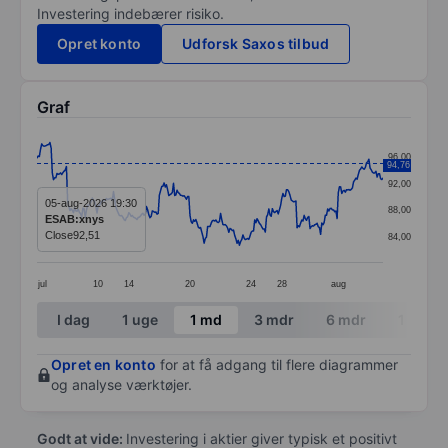
Investering indebærer risiko.
Opret konto
Udforsk Saxos tilbud
Graf
Chart
96,00
94,76
Line chart with 295 data points.
92,00
The chart has 1 X axis displaying categories.
05-aug-2026 19:30
88,00
ESAB:xnys
The chart has 1 Y axis displaying values. Data ranges 
Close
92,51
84,00
jul
10
14
20
24
28
aug
End of interactive chart.
I dag
1 uge
1 md
3 mdr
6 mdr
1 år
Opret en konto
for at få adgang til flere diagrammer
og analyse værktøjer.
Godt at vide:
Investering i aktier giver typisk et positivt