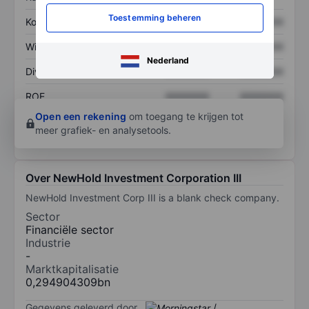
Toestemming beheren
Koers/omzetratio
XXXXXXX
XXXXXXX
Winst per aandeel
XXXXXXX
XXXXXXX
Nederland
Dividend per aandeel
XXXXXXX
XXXXXXX
ROE
XXXXXXX
XXXXXXX
Open een rekening
om toegang te krijgen tot
meer grafiek- en analysetools.
Over NewHold Investment Corporation III
NewHold Investment Corp III is a blank check company.
Sector
Financiële sector
Industrie
-
Marktkapitalisatie
0,294904309bn
Gegevens geleverd door
/