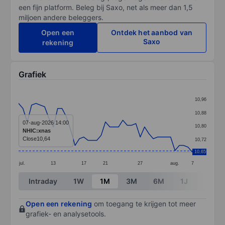
een fijn platform. Beleg bij Saxo, net als meer dan 1,5
miljoen andere beleggers.
Open een
Ontdek het aanbod van
Saxo
rekening
Grafiek
Chart
10,96
Line chart with 41 data points.
10,88
The chart has 1 X axis displaying categories.
07-aug-2026 14:00
10,80
NHIC:xnas
The chart has 1 Y axis displaying values. Data ranges 
Close
10,64
10,72
10,65
jul.
13
17
21
27
aug.
7
End of interactive chart.
Intraday
1W
1M
3M
6M
1J
3J
Open een rekening
om toegang te krijgen tot meer
grafiek- en analysetools.