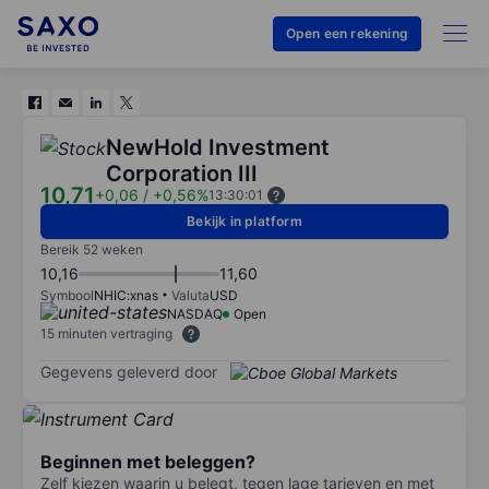
Open een rekening
NewHold Investment
Corporation III
10,71
+0,06
/
+0,56%
13:30:01
Bekijk in platform
Bereik 52 weken
10,16
11,60
Symbool
NHIC:xnas
Valuta
USD
NASDAQ
Open
15 minuten vertraging
Gegevens geleverd door
Beginnen met beleggen?
Zelf kiezen waarin u belegt, tegen lage tarieven en met