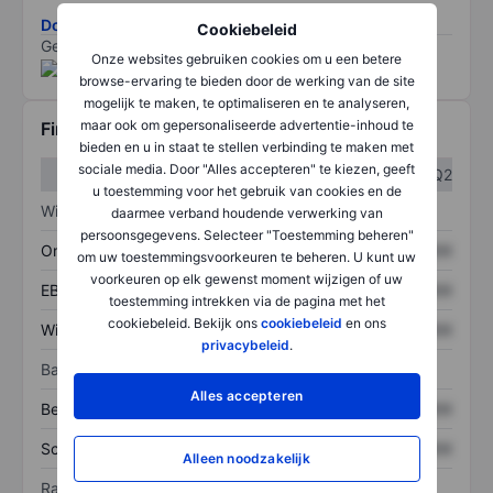
Download de ESG-risicomethodologie
Cookiebeleid
Gegevens geleverd door
/
Onze websites gebruiken cookies om u een betere
browse-ervaring te bieden door de werking van de site
mogelijk te maken, te optimaliseren en te analyseren,
maar ook om gepersonaliseerde advertentie-inhoud te
Financiële gegevens
bieden en u in staat te stellen verbinding te maken met
sociale media. Door "Alles accepteren" te kiezen, geeft
Q1
Q2
u toestemming voor het gebruik van cookies en de
Winst/verlies
daarmee verband houdende verwerking van
persoonsgegevens. Selecteer "Toestemming beheren"
Omzet
XXXXXXX
XXXXXXX
om uw toestemmingsvoorkeuren te beheren. U kunt uw
voorkeuren op elk gewenst moment wijzigen of uw
EBITDA
XXXXXXX
XXXXXXX
toestemming intrekken via de pagina met het
cookiebeleid. Bekijk ons
cookiebeleid
en ons
Winst
XXXXXXX
XXXXXXX
privacybeleid
.
Balans
Alles accepteren
Bezittingen
XXXXXXX
XXXXXXX
Schulden
XXXXXXX
XXXXXXX
Alleen noodzakelijk
Ratio's