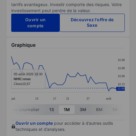
tarrifs avantageux. Investir comporte des risques. Votre
investissement peut perdre de la valeur.
Ouvrir un
Découvrez l'offre de
Saxo
compte
Graphique
Chart
10,96
Line chart with 42 data points.
10,88
The chart has 1 X axis displaying categories.
05-août-2026 19:30
10,80
NHIC:xnas
The chart has 1 Y axis displaying values. Data ranges 
Close
10,67
10,72
10,68
juil.
13
17
21
27
août
End of interactive chart.
Intra-journalier
1S
1M
3M
6M
1A
3A
Ouvrir un compte
pour accéder à d’autres outils
techniques et d’analyses.