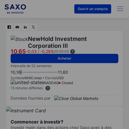
Ouvrir un compte
NewHold Investment
Corporation III
10,65
-0,03
/
-0,28%
20:00:00
Acheter
Intervalle de 52 semaines
10,16
11,60
Symbole
NHIC:xnas
Devise
USD
NASDAQ
Closed
15 minutes différées
Données fournies par
Commencer à investir?
Investir malin dans des actions chez Saxo avec à des