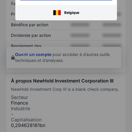
Ratios
Belgique
Prix / ventes
XXXXXXX
XXXXXXX
Bénéfice par action
XXXXXXX
XXXXXXX
Dividende par action
XXXXXXX
XXXXXXX
Rendement des
XXXXXXX
XXXXXXX
capitaux propres
Ouvrir un compte
pour accéder à d’autres outils
techniques et d’analyses.
À propos NewHold Investment Corporation III
NewHold Investment Corp III is a blank check company.
Secteur
Finance
Industrie
-
Capitalisation
0,294628181bn