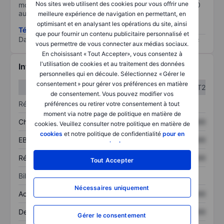
Nos sites web utilisent des cookies pour vous offrir une
moins il est important (0 équivaut à aucun risque et 100
au risque le plus élevé).
meilleure expérience de navigation en permettant, en
optimisant et en analysant les opérations du site, ainsi
Télécharger la méthodologie ESG (en anglais)
que pour fournir un contenu publicitaire personnalisé et
Data provided by
/
vous permettre de vous connecter aux médias sociaux.
En choisissant « Tout Accepter», vous consentez à
l'utilisation de cookies et au traitement des données
Informations financières
personnelles qui en découle. Sélectionnez « Gérer le
consentement » pour gérer vos préférences en matière
T1
T2
de consentement. Vous pouvez modifier vos
Résultats
préférences ou retirer votre consentement à tout
moment via notre page de politique en matière de
Chiffre d’affaires
XXXXXXX
XXXXXXX
cookies. Veuillez consulter notre politique en matière de
cookies
et notre politique de confidentialité
pour en
EBITDA
XXXXXXX
XXXXXXX
savoir plus
.
Résultat net
XXXXXXX
XXXXXXX
Tout Accepter
Bilan
Nécessaires uniquement
Actif total
XXXXXXX
XXXXXXX
Dette totale
XXXXXXX
XXXXXXX
Gérer le consentement