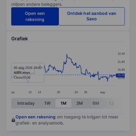
miljoen andere beleggers.
Open een
Ontdek het aanbod van
Saxo
rekening
Grafiek
Chart
22,40
Line chart with 290 data points.
21,60
The chart has 1 X axis displaying categories.
05-aug-2026 19:30
20,80
ASIX:xnys
The chart has 1 Y axis displaying values. Data ranges
20,26
Close
20,06
20,00
jul.
10
14
20
24
28
aug.
End of interactive chart.
Intraday
1W
1M
3M
6M
1J
3J
Open een rekening
om toegang te krijgen tot meer
grafiek- en analysetools.