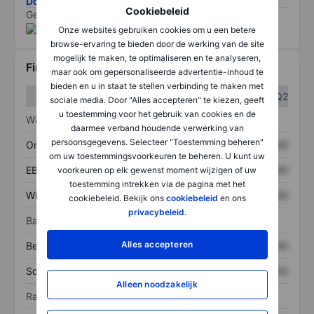
Download de ESG-risicomethodologie
Cookiebeleid
Gegevens geleverd door
/
Onze websites gebruiken cookies om u een betere
browse-ervaring te bieden door de werking van de site
mogelijk te maken, te optimaliseren en te analyseren,
Financiële gegevens
maar ook om gepersonaliseerde advertentie-inhoud te
bieden en u in staat te stellen verbinding te maken met
Q1
Q2
sociale media. Door "Alles accepteren" te kiezen, geeft
u toestemming voor het gebruik van cookies en de
Winst/verlies
daarmee verband houdende verwerking van
persoonsgegevens. Selecteer "Toestemming beheren"
Omzet
XXXXXXX
XXXXXXX
om uw toestemmingsvoorkeuren te beheren. U kunt uw
EBITDA
XXXXXXX
XXXXXXX
voorkeuren op elk gewenst moment wijzigen of uw
toestemming intrekken via de pagina met het
Winst
XXXXXXX
XXXXXXX
cookiebeleid. Bekijk ons
cookiebeleid
en ons
privacybeleid
.
Balans
Alles accepteren
Bezittingen
XXXXXXX
XXXXXXX
Schulden
XXXXXXX
XXXXXXX
Alleen noodzakelijk
Ratio's