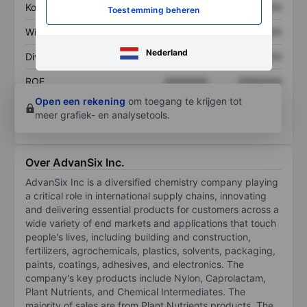
Koers/omzetratio
XXXXXXX
XXXXXXX
Toestemming beheren
Winst per aandeel
XXXXXXX
XXXXXXX
Nederland
Dividend per aandeel
XXXXXXX
XXXXXXX
ROE
XXXXXXX
XXXXXXX
Open een rekening
om toegang te krijgen tot
meer grafiek- en analysetools.
Over AdvanSix Inc.
AdvanSix Inc is a diversified chemistry company playing
a critical role in international supply chains, innovating
and delivering essential products for customers across a
wide variety of end markets and applications that touch
people's lives, including building and construction,
fertilizers, agrochemicals, plastics, solvents, packaging,
paints, coatings, adhesives, and electronics. The
company's key products include Nylon, Caprolactam,
Plant Nutrients, and Chemical Intermediates. The
majority of sales are from Plant Nutrients products. The