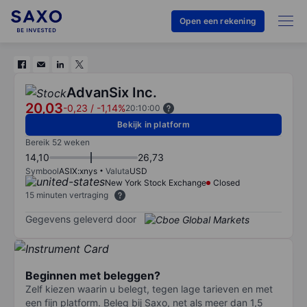
Open een rekening
AdvanSix Inc.
20,03
-0,23
/
-1,14%
20:10:00
Bekijk in platform
Bereik 52 weken
14,10
26,73
Symbool
ASIX:xnys
Valuta
USD
New York Stock Exchange
Closed
15 minuten vertraging
Gegevens geleverd door
Beginnen met beleggen?
Zelf kiezen waarin u belegt, tegen lage tarieven en met
een fijn platform. Beleg bij Saxo, net als meer dan 1,5