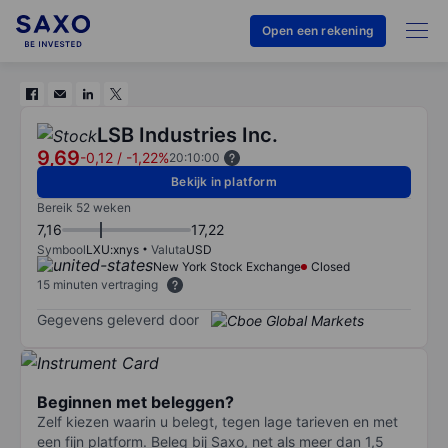
Open een rekening
LSB Industries Inc.
9,69
-0,12
/
-1,22%
20:10:00
Bekijk in platform
Bereik 52 weken
7,16
17,22
Symbool
LXU:xnys
Valuta
USD
New York Stock Exchange
Closed
15 minuten vertraging
Gegevens geleverd door
Beginnen met beleggen?
Zelf kiezen waarin u belegt, tegen lage tarieven en met
een fijn platform. Beleg bij Saxo, net als meer dan 1,5