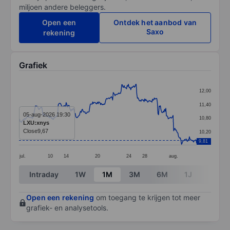
miljoen andere beleggers.
Open een
Ontdek het aanbod van
Saxo
rekening
Grafiek
Chart
12,00
Line chart with 295 data points.
11,40
The chart has 1 X axis displaying categories.
05-aug-2026 19:30
10,80
LXU:xnys
The chart has 1 Y axis displaying values. Data ranges 
Close
9,67
10,20
9,81
jul.
10
14
20
24
28
aug.
End of interactive chart.
Intraday
1W
1M
3M
6M
1J
3J
Open een rekening
om toegang te krijgen tot meer
grafiek- en analysetools.