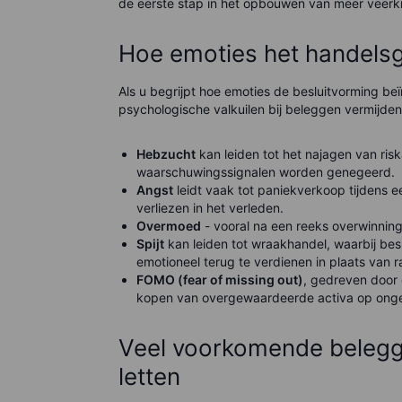
de eerste stap in het opbouwen van meer veerkra
Hoe emoties het handels
Als u begrijpt hoe emoties de besluitvorming b
psychologische valkuilen bij beleggen vermijden
Hebzucht
kan leiden tot het najagen van ris
waarschuwingssignalen worden genegeerd.
Angst
leidt vaak tot paniekverkoop tijdens
verliezen in het verleden.
Overmoed
- vooral na een reeks overwinninge
Spijt
kan leiden tot wraakhandel, waarbij be
emotioneel terug te verdienen in plaats van ra
FOMO (fear of missing out)
, gedreven door 
kopen van overgewaardeerde activa op ong
Veel voorkomende belegg
letten