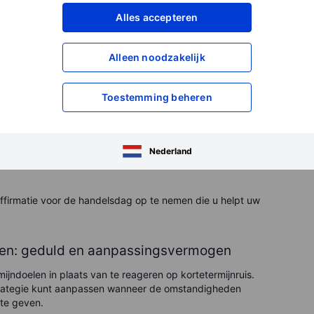
 discipline.
Alles accepteren
leggingssplan
Alleen noodzakelijk
t aantal emotioneel gedreven beslissingen te verminderen.
Toestemming beheren
Nederland
affirmatie voor de handelsdag op te nemen die u helpt uw
ppen: geduld en aanpassingsvermogen
mijndoelen in plaats van te reageren op kortetermijnruis.
rategie kunt aanpassen wanneer de omstandigheden
 te geven.