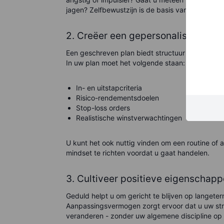
jagen? Zelfbewustzijn is de basis van emotionele
2. Creëer een gepersonaliseerd be
Een geschreven plan biedt structuur en helpt he
In uw plan moet het volgende staan:
In- en uitstapcriteria
Risico-rendementsdoelen
Stop-loss orders
Realistische winstverwachtingen
U kunt het ook nuttig vinden om een routine of 
mindset te richten voordat u gaat handelen.
3. Cultiveer positieve eigenscha
Geduld helpt u om gericht te blijven op langeter
Aanpassingsvermogen zorgt ervoor dat u uw st
veranderen - zonder uw algemene discipline op