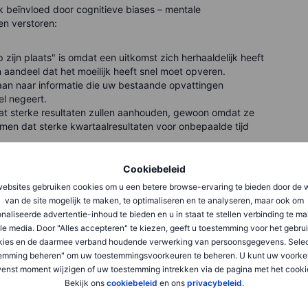
 beïnvloed door cognitieve biases – mentale
en verstoren:
zijn plaats" is omdat een uitkomst zich herhaaldelijk heeft
aandeel dat het moeilijk heeft snel moet opveren.
aan naar informatie die uw bestaande opvattingen
el negeert.
at sterke resultaten zullen aanhouden, gewoon omdat ze
men dat sterke kwartaalresultaten voor onbepaalde tijd
 aan vertrouwde strategieën, zelfs als de omstandigheden
Cookiebeleid
ebsites gebruiken cookies om u een betere browse-ervaring te bieden door de 
van de site mogelijk te maken, te optimaliseren en te analyseren, maar ook om
l om evenwichtigere, objectievere beslissingen te nemen.
naliseerde advertentie-inhoud te bieden en u in staat te stellen verbinding te m
le media. Door "Alles accepteren" te kiezen, geeft u toestemming voor het gebru
lspsychologie te versterken
kies en de daarmee verband houdende verwerking van persoonsgegevens. Selec
emming beheren" om uw toestemmingsvoorkeuren te beheren. U kunt uw voorke
rkennen
enst moment wijzigen of uw toestemming intrekken via de pagina met het cooki
Bekijk ons
cookiebeleid
en ons
privacybeleid
.
 inlogt op uw handelsplatform. Bent u kalm, nieuwsgierig,
de aandelen of probeert u recente topprestaties na te