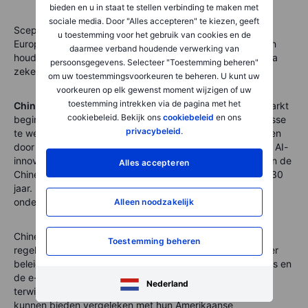
bieden en u in staat te stellen verbinding te maken met
sociale media. Door "Alles accepteren" te kiezen, geeft
Sceptici beweren dat de recent betere prestaties van
u toestemming voor het gebruik van cookies en de
Europese aandelen van korte duur zijn en niet stand zullen
daarmee verband houdende verwerking van
houden in de toekomst. Toch is de heropleving van Europa
persoonsgegevens. Selecteer "Toestemming beheren"
zeker iets om in de gaten te houden.
om uw toestemmingsvoorkeuren te beheren. U kunt uw
voorkeuren op elk gewenst moment wijzigen of uw
toestemming intrekken via de pagina met het
China:
Na een lange bearmarkt in de Chinese aandelenmarkt
cookiebeleid. Bekijk ons
cookiebeleid
en ons
beginnen met name de technologie-aandelen weer interesse
privacybeleid
.
te wekken bij beleggers. Deze heropleving wordt gedreven
door relatief goedkope waarderingen, enthousiasme rond AI-
innovatie en overheidsstimulansen. De fiscale tekorten van de
Alles accepteren
Chinese overheid zijn op het hoogste niveau in meer dan 30
jaar. Een lokale obligatie-uitgifte van CNY 4,4 biljoen
onderstreept Beijings inzet voor economisch herstel.
Alleen noodzakelijk
Chinese technologie-aandelen, ooit getroffen door
Toestemming beheren
regelgevende maatregelen, profiteren nu van een stabieler
beleidsklimaat en een golf van AI-ontwikkelingen. AI, chips en
de e-commercesector zien sterkere groeivooruitzichten,
Nederland
terwijl lagere waarderingen een aantrekkelijk instappunt
kunnen bieden vergeleken met hun Amerikaanse