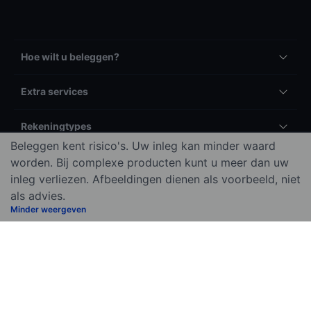
Hoe wilt u beleggen?
Extra services
Rekeningtypes
Beleggen kent risico's. Uw inleg kan minder waard
Producten
worden. Bij complexe producten kunt u meer dan uw
inleg verliezen. Afbeeldingen dienen als voorbeeld, niet
als advies.
Tarieven
Minder weergeven
Algemeen
Meer
Juridische informatie