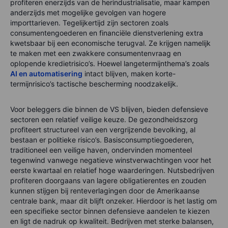
profiteren enerzijds van de herindustrialisatie, maar kampen
anderzijds met mogelijke gevolgen van hogere
importtarieven. Tegelijkertijd zijn sectoren zoals
consumentengoederen en financiële dienstverlening extra
kwetsbaar bij een economische terugval. Ze krijgen namelijk
te maken met een zwakkere consumentenvraag en
oplopende kredietrisico’s. Hoewel langetermijnthema’s zoals
AI en automatisering
intact blijven, maken korte-
termijnrisico’s tactische bescherming noodzakelijk.
Voor beleggers die binnen de VS blijven, bieden defensieve
sectoren een relatief veilige keuze. De gezondheidszorg
profiteert structureel van een vergrijzende bevolking, al
bestaan er politieke risico’s. Basisconsumptiegoederen,
traditioneel een veilige haven, ondervinden momenteel
tegenwind vanwege negatieve winstverwachtingen voor het
eerste kwartaal en relatief hoge waarderingen. Nutsbedrijven
profiteren doorgaans van lagere obligatierentes en zouden
kunnen stijgen bij renteverlagingen door de Amerikaanse
centrale bank, maar dit blijft onzeker. Hierdoor is het lastig om
een specifieke sector binnen defensieve aandelen te kiezen
en ligt de nadruk op kwaliteit. Bedrijven met sterke balansen,