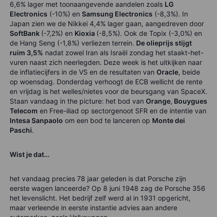
6,6% lager met toonaangevende aandelen zoals
LG
Electronics
(-10%) en
Samsung Electronics
(-8,3%). In
Japan zien we de Nikkei 4,4% lager gaan, aangedreven door
SoftBank
(-7,2%) en
Kioxia
(-8,5%). Ook de Topix (-3,0%) en
de Hang Seng (-1,8%) verliezen terrein.
De olieprijs stijgt
ruim 3,5%
nadat zowel Iran als Israël zondag het staakt-het-
vuren naast zich neerlegden. Deze week is het uitkijken naar
de inflatiecijfers in de VS en de resultaten van
Oracle
, beide
op woensdag. Donderdag verhoogt de ECB wellicht de rente
en vrijdag is het welles/nietes voor de beursgang van SpaceX.
Staan vandaag in the picture: het bod van
Orange
,
Bouygues
Telecom
en Free-iliad op sectorgenoot SFR en de intentie van
Intesa Sanpaolo
om een bod te lanceren op
Monte dei
Paschi
.
Wist je dat…
het vandaag precies 78 jaar geleden is dat Porsche zijn
eerste wagen lanceerde? Op 8 juni 1948 zag de Porsche 356
het levenslicht. Het bedrijf zelf werd al in 1931 opgericht,
maar verleende in eerste instantie advies aan andere