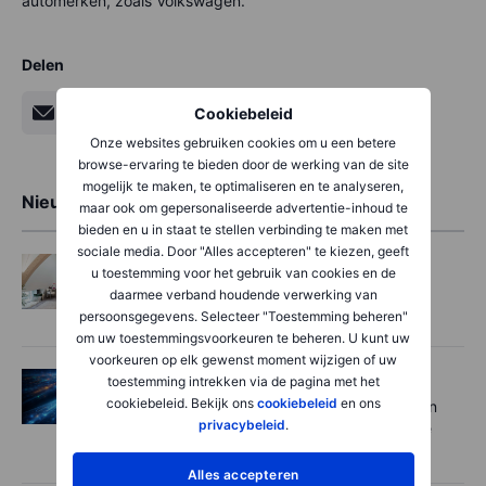
automerken, zoals Volkswagen.
Delen
Cookiebeleid
Onze websites gebruiken cookies om u een betere
browse-ervaring te bieden door de werking van de site
mogelijk te maken, te optimaliseren en te analyseren,
Nieuwste artikelen
maar ook om gepersonaliseerde advertentie-inhoud te
bieden en u in staat te stellen verbinding te maken met
sociale media. Door "Alles accepteren" te kiezen, geeft
Aandelen
2026-08-06 08:04
u toestemming voor het gebruik van cookies en de
Xior toont zijn prijsmacht op een krappe
daarmee verband houdende verwerking van
kotenmarkt
persoonsgegevens. Selecteer "Toestemming beheren"
om uw toestemmingsvoorkeuren te beheren. U kunt uw
voorkeuren op elk gewenst moment wijzigen of uw
Aandelen
2026-07-31 08:30
toestemming intrekken via de pagina met het
cookiebeleid. Bekijk ons
cookiebeleid
en ons
Sterke vraag en chiptekorten bij Apple en
privacybeleid
.
Amazon, maar beleggers trekken andere
conclusies
Alles accepteren