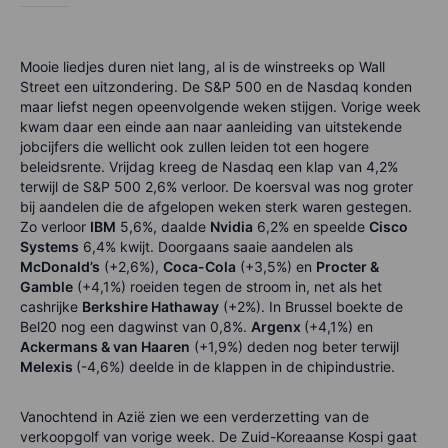
Mooie liedjes duren niet lang, al is de winstreeks op Wall
Street een uitzondering. De S&P 500 en de Nasdaq konden
maar liefst negen opeenvolgende weken stijgen. Vorige week
kwam daar een einde aan naar aanleiding van uitstekende
jobcijfers die wellicht ook zullen leiden tot een hogere
beleidsrente. Vrijdag kreeg de Nasdaq een klap van 4,2%
terwijl de S&P 500 2,6% verloor. De koersval was nog groter
bij aandelen die de afgelopen weken sterk waren gestegen.
Zo verloor
IBM
5,6%, daalde
Nvidia
6,2% en speelde
Cisco
Systems
6,4% kwijt. Doorgaans saaie aandelen als
McDonald’s
(+2,6%),
Coca-Cola
(+3,5%) e
n
Procter &
Gamble
(+4,1%) roeiden tegen de stroom in, net als het
cashrijke
Berkshire Hathaway
(+2%). In Brussel boekte de
Bel20 nog een dagwinst van 0,8%.
Argenx
(+4,1%) en
Ackermans & van Haaren
(+1,9%) deden nog beter terwijl
Melexis
(-4,6%) deelde in de klappen in de chipindustrie.
Vanochtend in Azië zien we een verderzetting van de
verkoopgolf van vorige week. De Zuid-Koreaanse Kospi gaat