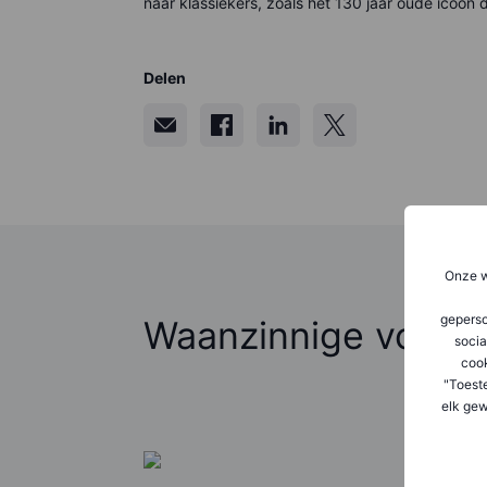
naar klassiekers, zoals het 130 jaar oude icoon 
Delen
Onze w
geperso
Waanzinnige voorsp
socia
coo
"Toest
elk gew