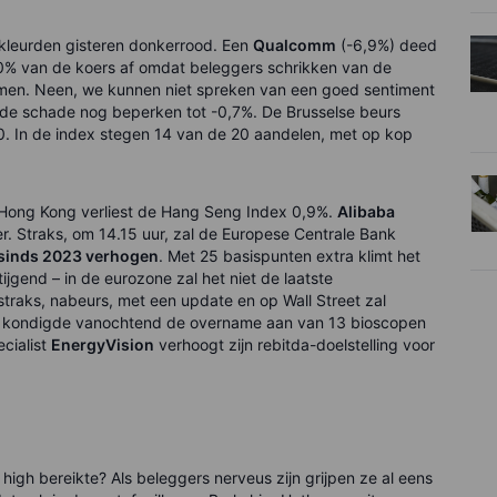
kleurden gisteren donkerrood. Een
Qualcomm
(-6,9%) deed
% van de koers af omdat beleggers schrikken van de
omen. Neen, we kunnen niet spreken van een goed sentiment
de schade nog beperken tot -0,7%. De Brusselse beurs
0. In de index stegen 14 van de 20 aandelen, met op kop
 Hong Kong verliest de Hang Seng Index 0,9%.
Alibaba
 Straks, om 14.15 uur, zal de Europese Centrale Bank
 sinds 2023 verhogen
. Met 25 basispunten extra klimt het
tijgend – in de eurozone zal het niet de laatste
straks, nabeurs, met een update en op Wall Street zal
kondigde vanochtend de overname aan van 13 bioscopen
cialist
EnergyVision
verhoogt zijn rebitda-doelstelling voor
high bereikte? Als beleggers nerveus zijn grijpen ze al eens