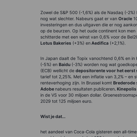
Zowel de S&P 500 (-1,6%) als de Nasdaq (-2%) 
nog wat slechter. Nabeurs gaat er van
Oracle
10
investeringen en dus uitgaven die er nog aank
op de beurzen. Op het oude continent kon men 
schitterde met een winst van 0,6% voor de Bel2
Lotus Bakeries
(+3%) en
Aedifica
(+2,1%).
In Japan daalt de Topix vanochtend 0,6% en in
(-5%) en
Baidu
(-3%) worden nog wat goedkoper.
(ECB) wellicht de
depositorente voor het eerst
tarief tot 2,25%. Met een inflatie van 3,2% – en s
renteverhoging zijn. In Brussel komt
Brederode
Adobe
nabeurs resultaten publiceren
.
Kinepolis
in de VS voor 30 miljoen dollar. Groenestroomspe
2029 tot 125 miljoen euro.
Wist je dat…
het aandeel van Coca-Cola gisteren een all-time 