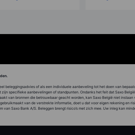
orden.
ueel beleggingsadvies of als een individuele aanbeveling tot het doen van bepaal
 met zijn specifieke aanbevelingen of standpunten. Ondanks het feit dat Saxo Belgi
akt van bronnen die betrouwbaar geacht worden, kan Saxo België niet instaan voo
s gebruikmaakt van de verstrekte informatie, doet u dat voor eigen rekening en r
m van Saxo Bank A/S. Beleggen brengt risico’s met zich mee. Uw inleg kan mind