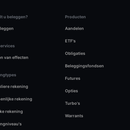
lt u beleggen?
Producten
eleggen
Aandelen
ETF's
services
Obligaties
en van effecten
Beleggingsfondsen
ingtypes
Futures
uliere rekening
Opties
nlijke rekening
Turbo's
jke rekening
Warrants
ngniveau's