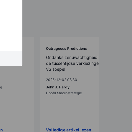
Outrageous Predictions
ijf benoemt
Ondanks zenuwachtigheid verlopen
de tussentijdse verkiezingen in de
VS soepel
2025-12-02 08:30
eg
John J. Hardy
Hoofd Macrostrategie
en
Volledige artikel lezen