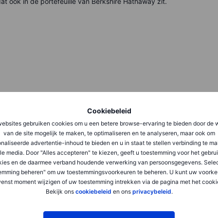
dat ook in de portefeuille van Berkshire Hathaway zit.
Cookiebeleid
ebsites gebruiken cookies om u een betere browse-ervaring te bieden door de 
van de site mogelijk te maken, te optimaliseren en te analyseren, maar ook om
naliseerde advertentie-inhoud te bieden en u in staat te stellen verbinding te m
ellingen 2026
le media. Door "Alles accepteren" te kiezen, geeft u toestemming voor het gebru
kies en de daarmee verband houdende verwerking van persoonsgegevens. Selec
emming beheren" om uw toestemmingsvoorkeuren te beheren. U kunt uw voorke
enst moment wijzigen of uw toestemming intrekken via de pagina met het cooki
Bekijk ons
cookiebeleid
en ons
privacybeleid
.