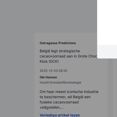
Outrageous Predictions
België legt strategische
cacaovoorraad aan in Grote Choco
Kluis (GCK)
2025-12-02 08:30
Ole Hansen
Hoofd Grondstoffenstrategie
Om haar meest iconische industrie
te beschermen, wil België een
fysieke cacaovoorraad
veiligstellen,...
Volledige artikel lezen