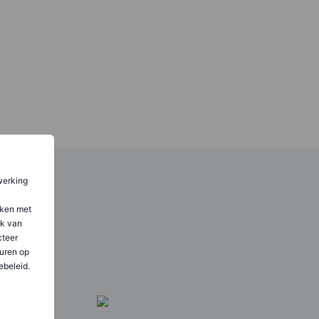
werking
aken met
ik van
teer
uren op
ebeleid.