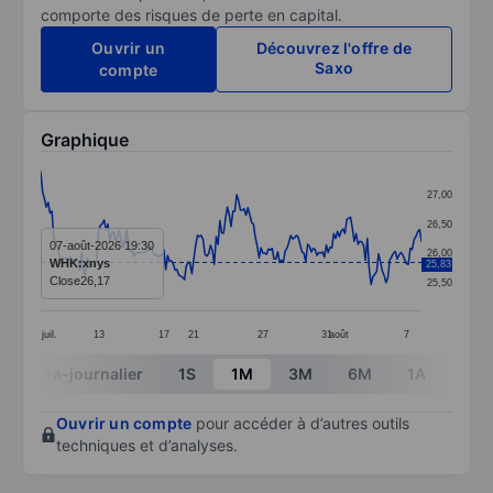
comporte des risques de perte en capital.
Ouvrir un
Découvrez l'offre de
Saxo
compte
Graphique
Chart
27,00
Line chart with 205 data points.
26,50
The chart has 1 X axis displaying categories.
07-août-2026 19:30
26,00
WHK:xnys
25,83
The chart has 1 Y axis displaying values. Data ranges
Close
26,17
25,50
juil.
13
17
21
27
31
août
7
End of interactive chart.
Intra-journalier
1S
1M
3M
6M
1A
3A
Ouvrir un compte
pour accéder à d’autres outils
techniques et d’analyses.