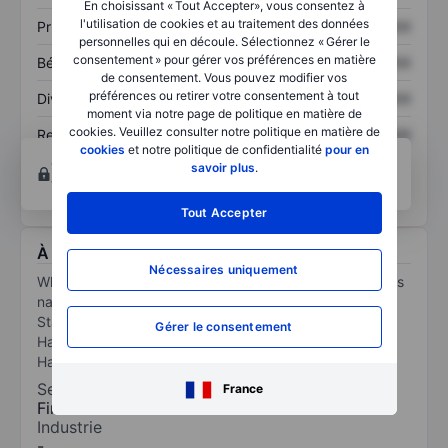
En choisissant « Tout Accepter», vous consentez à
l'utilisation de cookies et au traitement des données
Prix / ventes
XXXXXXX
XXXXXXX
personnelles qui en découle. Sélectionnez « Gérer le
consentement » pour gérer vos préférences en matière
Bénéfice par action
XXXXXXX
XXXXXXX
de consentement. Vous pouvez modifier vos
préférences ou retirer votre consentement à tout
Dividende par action
XXXXXXX
XXXXXXX
moment via notre page de politique en matière de
cookies. Veuillez consulter notre politique en matière de
Rendement des
XXXXXXX
XXXXXXX
cookies
et notre politique de confidentialité
pour en
capitaux propres
Ouvrir un compte
pour accéder à d’autres outils
savoir plus
.
techniques et d’analyses.
Tout Accepter
À propos WhiteHawk Minerals Corp
Nécessaires uniquement
WhiteHawk Minerals Corp acquires, owns, and manages
natural gas mineral and royalty interests in the United
States. Its assets are located in the Marcellus and
Gérer le consentement
Haynesville Shales within the Appalachian and
Haynesville Basins.
Secteur
France
Finance
Industrie
-