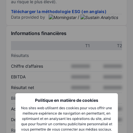
au risque le plus élevé).
Télécharger la méthodologie ESG (en anglais)
Data provided by
/
Informations financières
T1
T2
Résultats
Chiffre d’affaires
XXXXXXX
XXXXXXX
EBITDA
XXXXXXX
XXXXXXX
Résultat net
XXXXXXX
XXXXXXX
Bilan
Politique en matière de cookies
Nos sites web utilisent des cookies pour vous offrir une
Actif total
XXXXXXX
XXXXXXX
meilleure expérience de navigation en permettant, en
optimisant et en analysant les opérations du site, ainsi
Dette totale
XXXXXXX
XXXXXXX
que pour fournir un contenu publicitaire personnalisé et
vous permettre de vous connecter aux médias sociaux.
Ratios