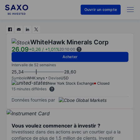
Ouvrir un compte
WhiteHawk Minerals Corp
26,09
+0,26
/
+1,01%
20:10:00
Acheter
Intervalle de 52 semaines
25,34
28,60
Symbole
WHK:xnys
Devise
USD
New York Stock Exchange
Closed
15 minutes différées
Données fournies par
Vous voulez commencer à investir ?
Investissez dans des actions avec un courtier qui a la
confiance de plus de 1,5 million de clients. Investir