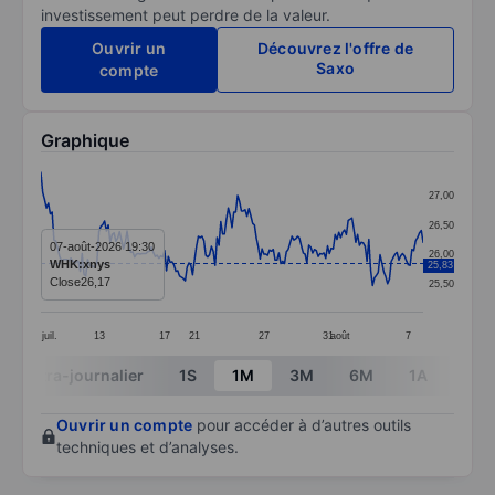
investissement peut perdre de la valeur.
Ouvrir un
Découvrez l'offre de
Saxo
compte
Graphique
Chart
27,00
Line chart with 205 data points.
26,50
The chart has 1 X axis displaying categories.
07-août-2026 19:30
26,00
WHK:xnys
25,83
The chart has 1 Y axis displaying values. Data ranges
Close
26,17
25,50
juil.
13
17
21
27
31
août
7
End of interactive chart.
Intra-journalier
1S
1M
3M
6M
1A
3A
Ouvrir un compte
pour accéder à d’autres outils
techniques et d’analyses.