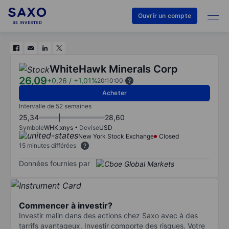
Ouvrir un compte
WhiteHawk Minerals Corp
26,09
+0,26
/
+1,01%
20:10:00
Acheter
Intervalle de 52 semaines
25,34
28,60
Symbole
WHK:xnys
Devise
USD
New York Stock Exchange
Closed
15 minutes différées
Données fournies par
Commencer à investir?
Investir malin dans des actions chez Saxo avec à des
tarrifs avantageux. Investir comporte des risques. Votre