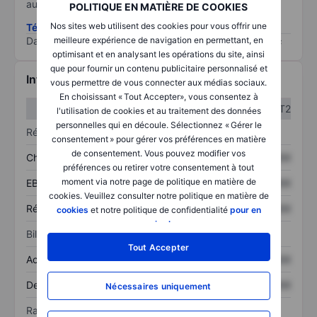
au risque le plus élevé).
POLITIQUE EN MATIÈRE DE COOKIES
Nos sites web utilisent des cookies pour vous offrir une
Télécharger la méthodologie ESG (en anglais)
Data provided by
/
meilleure expérience de navigation en permettant, en
optimisant et en analysant les opérations du site, ainsi
que pour fournir un contenu publicitaire personnalisé et
Informations financières
vous permettre de vous connecter aux médias sociaux.
En choisissant « Tout Accepter», vous consentez à
T1
T2
l'utilisation de cookies et au traitement des données
personnelles qui en découle. Sélectionnez « Gérer le
Résultats
consentement » pour gérer vos préférences en matière
de consentement. Vous pouvez modifier vos
Chiffre d’affaires
XXXXXXX
XXXXXXX
préférences ou retirer votre consentement à tout
moment via notre page de politique en matière de
EBITDA
XXXXXXX
XXXXXXX
cookies. Veuillez consulter notre politique en matière de
Résultat net
XXXXXXX
XXXXXXX
cookies
et notre politique de confidentialité
pour en
savoir plus
.
Bilan
Tout Accepter
Actif total
XXXXXXX
XXXXXXX
Dette totale
XXXXXXX
XXXXXXX
Nécessaires uniquement
Ratios