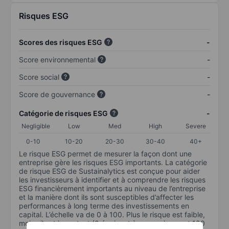
Risques ESG
Scores des risques ESG
-
Score environnemental
-
Score social
-
Score de gouvernance
-
Catégorie de risques ESG
-
Negligible
Low
Med
High
Severe
0-10
10-20
20-30
30-40
40+
Le risque ESG permet de mesurer la façon dont une
entreprise gère les risques ESG importants. La catégorie
de risque ESG de Sustainalytics est conçue pour aider
les investisseurs à identifier et à comprendre les risques
ESG financièrement importants au niveau de l’entreprise
et la manière dont ils sont susceptibles d’affecter les
performances à long terme des investissements en
capital. L’échelle va de 0 à 100. Plus le risque est faible,
moins il est important (0 équivaut à aucun risque et 100