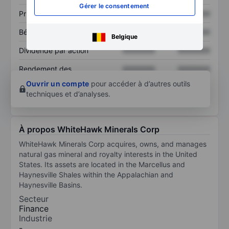
Gérer le consentement
Prix / ventes
XXXXXXX
XXXXXXX
Bénéfice par action
XXXXXXX
XXXXXXX
Belgique
Dividende par action
XXXXXXX
XXXXXXX
Rendement des
XXXXXXX
XXXXXXX
capitaux propres
Ouvrir un compte
pour accéder à d’autres outils
techniques et d’analyses.
À propos WhiteHawk Minerals Corp
WhiteHawk Minerals Corp acquires, owns, and manages
natural gas mineral and royalty interests in the United
States. Its assets are located in the Marcellus and
Haynesville Shales within the Appalachian and
Haynesville Basins.
Secteur
Finance
Industrie
-