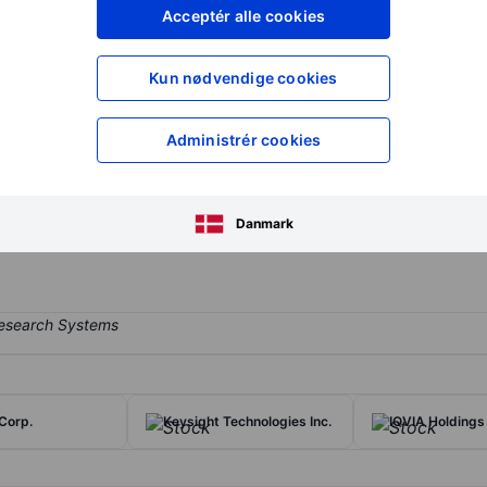
XXXXXXX
XXXXXXX
Acceptér alle cookies
XXXXXXX
XXXXXXX
Opret konto
for at få adgang ti
Kun nødvendige cookies
XXXXXXX
XXXXXXX
Administrér cookies
automatic identification and data capture technology to enterprises. 
mization software. The firm primarily serves the retail, transportati
Danmark
e efficiency at its customers.
Corp.
Keysight Technologies Inc.
IQVIA Holdings 