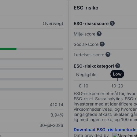
ESG-risiko
Overvægt
ESG-risikoscore
Miljø-score
Social-score
Ledelses-score
ESG-risikokategori
Low
Negligible
0-10
10-20
ESG-risikoen er et mål for, hv
ESG-risici. Sustainalytics’ ESG-r
investorer med at identificere og
410,14
virksomhedsniveau, og hvordan 
langsigtede afkast. Skalaen går f
8,94%
lig med ingen risiko, og 100 me
30-jul-2026
Download ESG-risikometode
Data provided by