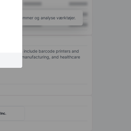
XXXXXXX
XXXXXXX
XXXXXXX
XXXXXXX
l flere diagrammer og analyse værktøjer.
XXXXXXX
XXXXXXX
Its solutions include barcode printers and
on logistics, manufacturing, and healthcare
Inc.