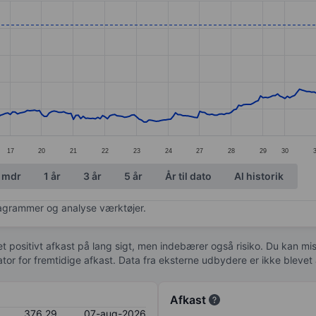
ories.
s. Data ranges from 250.97 to 381.66.
17
20
21
22
23
24
27
28
29
30
 mdr
1 år
3 år
5 år
År til dato
Al historik
diagrammer og analyse værktøjer.
 et positivt afkast på lang sigt, men indebærer også risiko. Du kan mist
kator for fremtidige afkast. Data fra eksterne udbydere er ikke bleve
Afkast
376,29
07-aug-2026