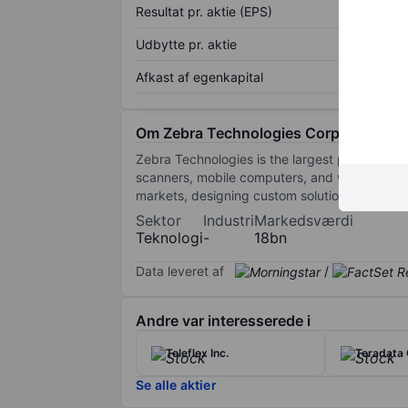
Resultat pr. aktie (EPS)
Udbytte pr. aktie
Afkast af egenkapital
Om Zebra Technologies Corp.
Zebra Technologies is the largest provider of 
scanners, mobile computers, and workflow opti
markets, designing custom solutions to improv
Sektor
Industri
Markedsværdi
Teknologi
-
18bn
Data leveret af
/
Andre var interesserede i
Teleflex Inc.
Teradata 
Se alle aktier