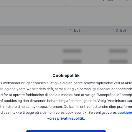
1. kvt.
2. kvt.
XXXXXXX
XXXXXXX
XXXXXXX
XXXXXXX
XXXXXXX
XXXXXXX
Cookiepolitik
s websteder bruger cookies til at give dig en bedre browseroplevelse ved at akti
re og analysere webstedets drift, samt til at give personligt tilpasset annonceind
XXXXXXX
XXXXXXX
d for at oprette forbindelse til sociale medier. Ved at vælge "Acceptér alle" accep
af cookies og den tilhørende behandling af personlige data. Vælg "Administrer s
XXXXXXX
XXXXXXX
administrere dine samtykkepræferencer. Du kan til enhver tid ændre dine præferenc
dit samtykke tilbage på siden om vores cookiepolitik. Se venligst vores
cookiepo
vores
privatlivspolitik.
XXXXXXX
XXXXXXX