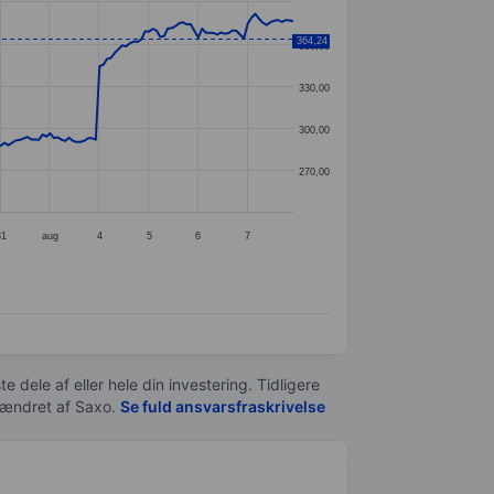
364,24
360,00
330,00
300,00
270,00
31
aug
4
5
6
7
e dele af eller hele din investering. Tidligere
t ændret af
Saxo
.
Se fuld ansvarsfraskrivelse