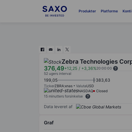
Produkter
Platforme
Konti
Zebra Technologies Cor
376,49
+12,25
/
+3,36%
20:00:00
52 ugers interval
199,05
383,63
Ticker
ZBRA:xnas
Valuta
USD
NASDAQ
Closed
15 minutters forsinkelse
Data leveret af
Graf
Chart