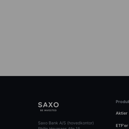
Produk
Aktier
Saxo Bank A/S (hovedkontor)
ETF'er
Philip Heymans Alle 15