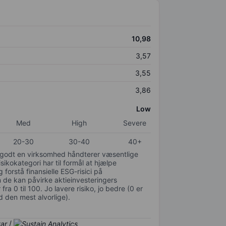
10,98
3,57
3,55
3,86
Low
Med
High
Severe
20-30
30-40
40+
or godt en virksomhed håndterer væsentlige
isikokategori har til formål at hjælpe
 forstå finansielle ESG-risici på
de kan påvirke aktieinvesteringers
ra 0 til 100. Jo lavere risiko, jo bedre (0 er
d den mest alvorlige).
/