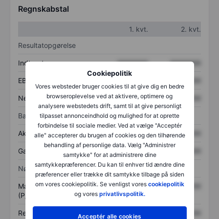
Regnskabstal
1. kvt.
2. kvt.
Resultatopgørelse
Indtægter
XXXXXXX
XXXXXXX
Cookiepolitik
EBITDA
XXXXXXX
XXXXXXX
Vores websteder bruger cookies til at give dig en bedre
browseroplevelse ved at aktivere, optimere og
Nettoresultat
XXXXXXX
XXXXXXX
analysere webstedets drift, samt til at give personligt
Balance
tilpasset annonceindhold og mulighed for at oprette
forbindelse til sociale medier. Ved at vælge "Acceptér
Aktiver i alt
XXXXXXX
XXXXXXX
alle" accepterer du brugen af cookies og den tilhørende
behandling af personlige data. Vælg "Administrer
Gæld
XXXXXXX
XXXXXXX
samtykke" for at administrere dine
samtykkepræferencer. Du kan til enhver tid ændre dine
Nøgletal
præferencer eller trække dit samtykke tilbage på siden
om vores cookiepolitik. Se venligst vores
cookiepolitik
Markedsværdi/omsætning
XXXXXXX
XXXXXXX
og vores
privatlivspolitik.
(P/S)
Resultat pr. aktie (EPS)
XXXXXXX
XXXXXXX
Acceptér alle cookies