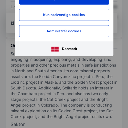
Udbytte pr. aktie
XXXXXXX
XXXXXXX
Kun nødvendige cookies
Afkast af egenkapital
XXXXXXX
XXXXXXX
Opret konto
for at få adgang til flere diagrammer
og analyse værktøjer.
Administrér cookies
Om Solitario Resources Corp.
Danmark
Solitario Resources Corp is an exploration company
engaging in acquiring, exploring, and developing zinc
properties and other precious metals in safe jurisdictions
in North and South America. Its core mineral property
assets are: the Florida Canyon zinc project in Peru, the
Lik zinc project in Alaska, and the Golden Crest project in
South Dakota. Additionally, Solitario holds an interest in
the Chambara project in Peru and also has two early-
stage projects, the Cat Creek project and the Bright
Angel project in Colorado. The company is conducting
mineral exploration on its Golden Crest project, the Cat
Creek project, and the Bright Angel project on its own.
Sektor