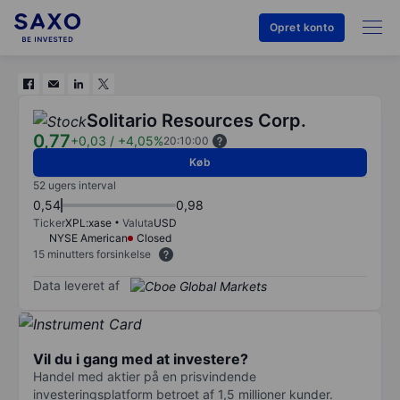
Opret konto
Solitario Resources Corp.
0,77
+0,03
/
+4,05%
20:10:00
Køb
52 ugers interval
0,54
0,98
Ticker
XPL:xase
Valuta
USD
NYSE American
Closed
15 minutters forsinkelse
Data leveret af
Vil du i gang med at investere?
Handel med aktier på en prisvindende
investeringsplatform betroet af 1,5 millioner kunder.