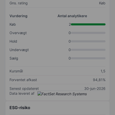
Gns. rating
Køb
Vurdering
Antal analytikere
Køb
2
Overvægt
0
Hold
0
Undervægt
0
Sælg
0
Kursmål
1,5
Forventet afkast
94,81%
Senest opdateret
30-jun-2026
Data leveret af
ESG-risiko