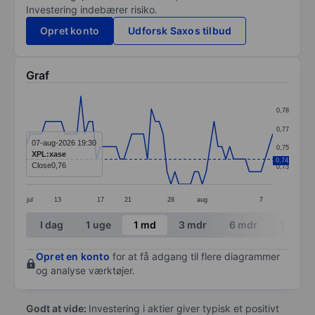
Investering indebærer risiko.
Opret konto
Udforsk Saxos tilbud
Graf
Chart
0,78
Line chart with 64 data points.
0,77
The chart has 1 X axis displaying categories.
07-aug-2026 19:30
0,75
XPL:xase
The chart has 1 Y axis displaying values. Data ranges 
0,74
Close
0,76
0,73
jul
13
17
21
28
aug
7
End of interactive chart.
I dag
1 uge
1 md
3 mdr
6 mdr
1 år
Opret en konto
for at få adgang til flere diagrammer
og analyse værktøjer.
Godt at vide:
Investering i aktier giver typisk et positivt