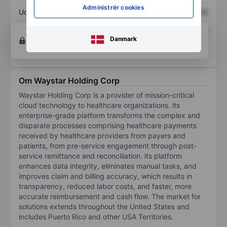
Administrér cookies
Udbytte pr. aktie
XXXXXXX
XXXXXXX
Afkast af egenkapital
XXXXXXX
XXXXXXX
Opret konto
for at få adgang til flere diagrammer
Danmark
og analyse værktøjer.
Om Waystar Holding Corp
Waystar Holding Corp is a provider of mission-critical
cloud technology to healthcare organizations. its
enterprise-grade platform transforms the complex and
disparate processes comprising healthcare payments
received by healthcare providers from payers and
patients, from pre-service engagement through post-
service remittance and reconciliation. its platform
enhances data integrity, eliminates manual tasks, and
improves claim and billing accuracy, which results in
transparency, reduced labor costs, and faster, more
accurate reimbursement and cash flow. The market for
solutions extends throughout the United States and
includes Puerto Rico and other USA Territories.