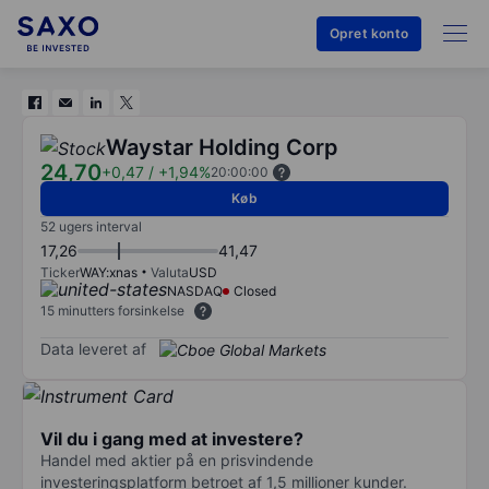
Opret konto
Waystar Holding Corp
24,70
+0,47
/
+1,94%
20:00:00
Køb
52 ugers interval
17,26
41,47
Ticker
WAY:xnas
Valuta
USD
NASDAQ
Closed
15 minutters forsinkelse
Data leveret af
Vil du i gang med at investere?
Handel med aktier på en prisvindende
investeringsplatform betroet af 1,5 millioner kunder.