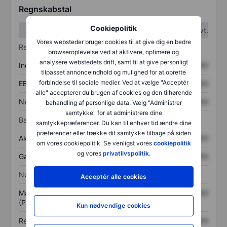
Regnskabstal
Cookiepolitik
1. kvt.
2. kvt.
Vores websteder bruger cookies til at give dig en bedre
Resultatopgørelse
browseroplevelse ved at aktivere, optimere og
analysere webstedets drift, samt til at give personligt
Indtægter
XXXXXXX
XXXXXXX
tilpasset annonceindhold og mulighed for at oprette
forbindelse til sociale medier. Ved at vælge "Acceptér
EBITDA
XXXXXXX
XXXXXXX
alle" accepterer du brugen af cookies og den tilhørende
Nettoresultat
XXXXXXX
XXXXXXX
behandling af personlige data. Vælg "Administrer
samtykke" for at administrere dine
Balance
samtykkepræferencer. Du kan til enhver tid ændre dine
præferencer eller trække dit samtykke tilbage på siden
Aktiver i alt
XXXXXXX
XXXXXXX
om vores cookiepolitik. Se venligst vores
cookiepolitik
og vores
privatlivspolitik.
Gæld
XXXXXXX
XXXXXXX
Nøgletal
Acceptér alle cookies
Markedsværdi/omsætning
XXXXXXX
XXXXXXX
(P/S)
Kun nødvendige cookies
Resultat pr. aktie (EPS)
XXXXXXX
XXXXXXX