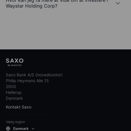
Hvor kan jeg få mere at vide om at investere i
Waystar Holding Corp?
Saxo Bank A/S (hovedkontor)
Philip Heymans Alle 15
2900
Hellerup
Danmark
Kontakt Saxo
Vælg region
Danmark