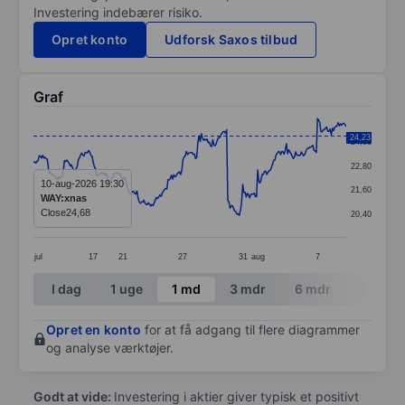
Investering indebærer risiko.
Opret konto
Udforsk Saxos tilbud
Graf
Chart
24,23
24,00
Line chart with 273 data points.
22,80
The chart has 1 X axis displaying categories.
10-aug-2026 19:30
21,60
WAY:xnas
The chart has 1 Y axis displaying values. Data ranges
Close
24,68
20,40
jul
17
21
27
31
aug
7
End of interactive chart.
I dag
1 uge
1 md
3 mdr
6 mdr
1 år
Opret en konto
for at få adgang til flere diagrammer
og analyse værktøjer.
Godt at vide:
Investering i aktier giver typisk et positivt