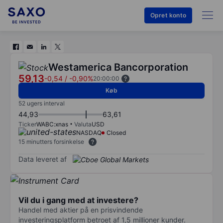
Opret konto
Westamerica Bancorporation
59,13
-0,54
/
-0,90%
20:00:00
Køb
52 ugers interval
44,93
63,61
Ticker
WABC:xnas
Valuta
USD
NASDAQ
Closed
15 minutters forsinkelse
Data leveret af
Vil du i gang med at investere?
Handel med aktier på en prisvindende
investeringsplatform betroet af 1,5 millioner kunder.