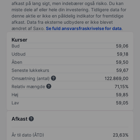
afkast på lang sigt, men indebærer også risiko. Du kan
miste dele af eller hele din investering. Tidligere data for
denne aktie er ikke en pålidelig indikator for fremtidige
afkast. Data fra eksterne udbydere er ikke blevet
ændret af
Saxo
.
Se fuld ansvarsfraskrivelse for data
.
Kurser
Bud
59,06
Udbud
59,18
Åben
59,50
Seneste lukkekurs
59,67
Omsætning (antal)
122.869,00
Relativ mængde
71,15%
Høj
59,85
Lav
59,05
Afkast
År til dato (ÅTD)
23,63%