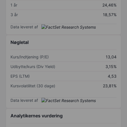
1 år
24,46%
3 år
18,57%
Data leveret af
Nøgletal
Kurs/Indtjening (P/E)
13,04
Udbytte/kurs (Div Yield)
3,15%
EPS (LTM)
4,53
Kursvolatilitet (30 dage)
23,81%
Data leveret af
Analytikernes vurdering