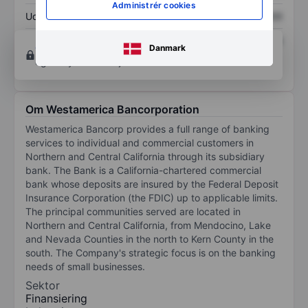
Administrér cookies
Udbytte pr. aktie
XXXXXXX
XXXXXXX
Afkast af egenkapital
XXXXXXX
XXXXXXX
Opret konto
for at få adgang til flere diagrammer
Danmark
og analyse værktøjer.
Om Westamerica Bancorporation
Westamerica Bancorp provides a full range of banking
services to individual and commercial customers in
Northern and Central California through its subsidiary
bank. The Bank is a California-chartered commercial
bank whose deposits are insured by the Federal Deposit
Insurance Corporation (the FDIC) up to applicable limits.
The principal communities served are located in
Northern and Central California, from Mendocino, Lake
and Nevada Counties in the north to Kern County in the
south. The Company's strategic focus is on the banking
needs of small businesses.
Sektor
Finansiering