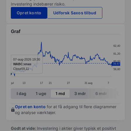
Investering indebærer risiko.
Opret konto
Udforsk Saxos tilbud
Graf
Chart
62,40
Line chart with 295 data points.
61,20
The chart has 1 X axis displaying categories.
07-aug-2026 19:30
60,00
WABC:xnas
59,67
The chart has 1 Y axis displaying values. Data ranges 
Close
59,11
58,80
jul
13
17
21
27
31
aug
7
End of interactive chart.
I dag
1 uge
1 md
3 mdr
6 mdr
1 år
Opret en konto
for at få adgang til flere diagrammer
og analyse værktøjer.
Godt at vide:
Investering i aktier giver typisk et positivt