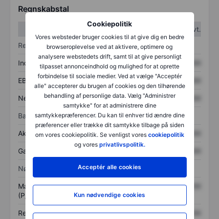
Regnskabstal
Cookiepolitik
1. kvt.
2. kvt.
Vores websteder bruger cookies til at give dig en bedre
Resultatopgørelse
browseroplevelse ved at aktivere, optimere og
analysere webstedets drift, samt til at give personligt
Indtægter
XXXXXXX
XXXXXXX
tilpasset annonceindhold og mulighed for at oprette
forbindelse til sociale medier. Ved at vælge "Acceptér
EBITDA
XXXXXXX
XXXXXXX
alle" accepterer du brugen af cookies og den tilhørende
behandling af personlige data. Vælg "Administrer
Nettoresultat
XXXXXXX
XXXXXXX
samtykke" for at administrere dine
Balance
samtykkepræferencer. Du kan til enhver tid ændre dine
præferencer eller trække dit samtykke tilbage på siden
Aktiver i alt
XXXXXXX
XXXXXXX
om vores cookiepolitik. Se venligst vores
cookiepolitik
og vores
privatlivspolitik.
Gæld
XXXXXXX
XXXXXXX
Acceptér alle cookies
Nøgletal
Markedsværdi/omsætning
XXXXXXX
XXXXXXX
(P/S)
Kun nødvendige cookies
Resultat pr. aktie (EPS)
XXXXXXX
XXXXXXX