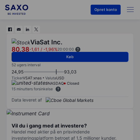
Opret konto
ViaSat Inc.
80,38
-1,61
/
-1,96%
20:00:00
Køb
52 ugers interval
24,95
93,03
Ticker
VSAT:xnas
Valuta
USD
NASDAQ
Closed
15 minutters forsinkelse
Data leveret af
Vil du i gang med at investere?
Handel med aktier på en prisvindende
investeringsplatform betroet af 1,5 millioner kunder.