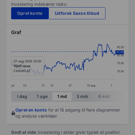
Investering indebærer risiko.
Opret konto
Udforsk Saxos tilbud
Graf
Chart
85,00
Line chart with 299 data points.
81,99
80,00
The chart has 1 X axis displaying categories.
07-aug-2026 19:30
75,00
VSAT:xnas
The chart has 1 Y axis displaying values. Data ranges 
Close
80,42
70,00
jul
13
17
21
27
31
aug
7
End of interactive chart.
I dag
1 uge
1 md
3 mdr
6 mdr
1 år
Opret en konto
for at få adgang til flere diagrammer
og analyse værktøjer.
Godt at vide:
Investering i aktier giver typisk et positivt