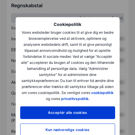
Regnskabstal
1. kvt.
2. kvt.
Cookiepolitik
Resultatopgørelse
Vores websteder bruger cookies til at give dig en bedre
Indtægter
XXXXXXX
XXXXXXX
browseroplevelse ved at aktivere, optimere og
analysere webstedets drift, samt til at give personligt
EBITDA
XXXXXXX
XXXXXXX
tilpasset annonceindhold og mulighed for at oprette
forbindelse til sociale medier. Ved at vælge "Acceptér
Nettoresultat
XXXXXXX
XXXXXXX
alle" accepterer du brugen af cookies og den tilhørende
behandling af personlige data. Vælg "Administrer
Balance
samtykke" for at administrere dine
samtykkepræferencer. Du kan til enhver tid ændre dine
Aktiver i alt
XXXXXXX
XXXXXXX
præferencer eller trække dit samtykke tilbage på siden
Gæld
XXXXXXX
XXXXXXX
om vores cookiepolitik. Se venligst vores
cookiepolitik
og vores
privatlivspolitik.
Nøgletal
Acceptér alle cookies
Markedsværdi/omsætning
XXXXXXX
XXXXXXX
(P/S)
Kun nødvendige cookies
Resultat pr. aktie (EPS)
XXXXXXX
XXXXXXX