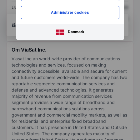
Udbytte pr. aktie
XXXXXXX
XXXXXXX
Administrér cookies
Afkast af egenkapital
XXXXXXX
XXXXXXX
Opret konto
for at få adgang til flere diagrammer
og analyse værktøjer.
Danmark
Om ViaSat Inc.
Viasat Inc an world-wide provider of communications
technologies and services, focused on making
connectivity accessible, available and secure for current
and future customers world-wide. The company has two
reportable segments: communication services and
defense and advanced technologies. It generates
majority of revenue from communication services
segment provides a wide range of broadband and
narrowband communications solutions across
government and commercial mobility markets, as well as
for residential and enterprise fixed broadband
customers. It has presence in United States and Outside
United States. The company generates majority of
revenue from United States. Its products are Antennas,