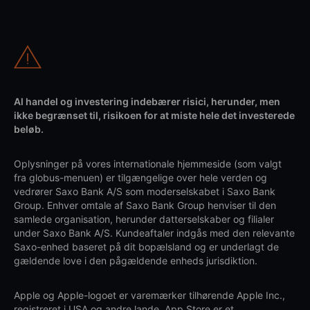
Al handel og investering indebærer risici, herunder, men
ikke begrænset til, risikoen for at miste hele det investerede
beløb.
Oplysninger på vores internationale hjemmeside (som valgt
fra globus-menuen) er tilgængelige over hele verden og
vedrører Saxo Bank A/S som moderselskabet i Saxo Bank
Group. Enhver omtale af Saxo Bank Group henviser til den
samlede organisation, herunder datterselskaber og filialer
under Saxo Bank A/S. Kundeaftaler indgås med den relevante
Saxo-enhed baseret på dit bopælsland og er underlagt de
gældende love i den pågældende enheds jurisdiktion.
Apple og Apple-logoet er varemærker tilhørende Apple Inc.,
registreret i USA og andre lande. App Store er et