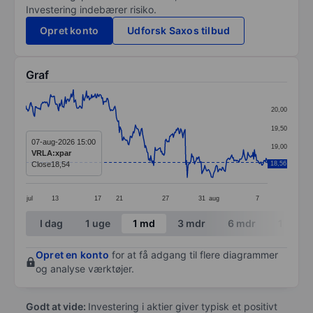
Investering indebærer risiko.
Opret konto
Udforsk Saxos tilbud
Graf
Chart
20,00
Line chart with 332 data points.
19,50
The chart has 1 X axis displaying categories.
07-aug-2026 15:00
19,00
VRLA:xpar
The chart has 1 Y axis displaying values. Data ranges 
Close
18,54
18,56
18,50
jul
13
17
21
27
31
aug
7
End of interactive chart.
I dag
1 uge
1 md
3 mdr
6 mdr
1 år
Opret en konto
for at få adgang til flere diagrammer
og analyse værktøjer.
Godt at vide:
Investering i aktier giver typisk et positivt