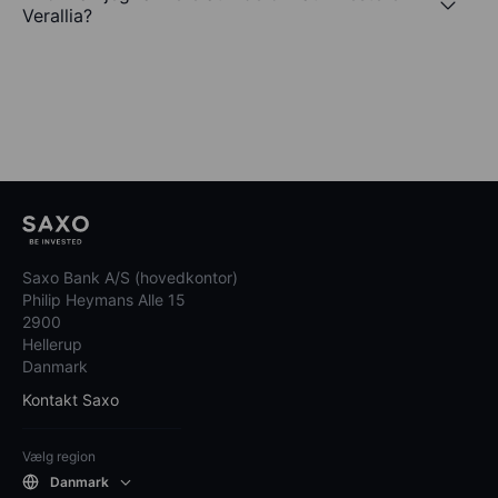
Verallia?
Saxo Bank A/S (hovedkontor)
Philip Heymans Alle 15
2900
Hellerup
Danmark
Kontakt Saxo
Vælg region
Danmark