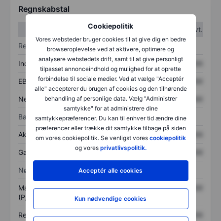
Regnskabstal
Cookiepolitik
1. kvt.
2. kvt.
Vores websteder bruger cookies til at give dig en bedre
Resultatopgørelse
browseroplevelse ved at aktivere, optimere og
analysere webstedets drift, samt til at give personligt
Indtægter
XXXXXXX
XXXXXXX
tilpasset annonceindhold og mulighed for at oprette
forbindelse til sociale medier. Ved at vælge "Acceptér
EBITDA
XXXXXXX
XXXXXXX
alle" accepterer du brugen af cookies og den tilhørende
Nettoresultat
XXXXXXX
XXXXXXX
behandling af personlige data. Vælg "Administrer
samtykke" for at administrere dine
Balance
samtykkepræferencer. Du kan til enhver tid ændre dine
præferencer eller trække dit samtykke tilbage på siden
Aktiver i alt
XXXXXXX
XXXXXXX
om vores cookiepolitik. Se venligst vores
cookiepolitik
og vores
privatlivspolitik.
Gæld
XXXXXXX
XXXXXXX
Nøgletal
Acceptér alle cookies
Markedsværdi/omsætning
XXXXXXX
XXXXXXX
(P/S)
Kun nødvendige cookies
Resultat pr. aktie (EPS)
XXXXXXX
XXXXXXX