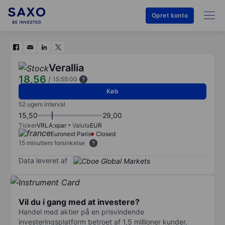
Opret konto
Verallia
18,56
/
15:55:00
Køb
52 ugers interval
15,50
29,00
Ticker
VRLA:xpar
Valuta
EUR
Euronext Paris
Closed
15 minutters forsinkelse
Data leveret af
Vil du i gang med at investere?
Handel med aktier på en prisvindende
investeringsplatform betroet af 1,5 millioner kunder.