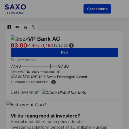
Opret konto
VP Bank AG
93,00
-1,40
/
-1,48%
15:30:53
Køb
52 ugers interval
77,40
97,30
Ticker
VPBN:xswx
Valuta
CHF
SIX Swiss Exchange
Closed
15 minutters forsinkelse
Data leveret af
Vil du i gang med at investere?
Handel med aktier på en prisvindende
investeringsplatform betroet af 1,5 millioner kunder.