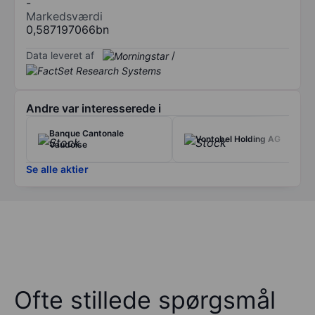
-
Markedsværdi
0,587197066bn
Data leveret af
/
Andre var interesserede i
Banque Cantonale
Vontobel Holding AG
Vaudoise
Se alle aktier
Ofte stillede spørgsmål