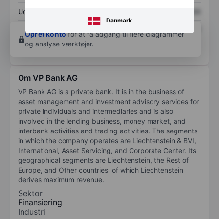
Udbytte pr. aktie
XXXXXXX
XXXXXXX
Danmark
Afkast af egenkapital
XXXXXXX
XXXXXXX
Opret konto
for at få adgang til flere diagrammer
og analyse værktøjer.
Om VP Bank AG
VP Bank AG is a private bank. It is in the business of
asset management and investment advisory services for
private individuals and intermediaries and is also
involved in the lending business, money market, and
interbank activities and trading activities. The segments
in which the company operates are Liechtenstein & BVI,
International, Asset Servicing, and Corporate Center. Its
geographical segments are Liechtenstein, the Rest of
Europe, and Other countries, of which Liechtenstein
derives maximum revenue.
Sektor
Finansiering
Industri