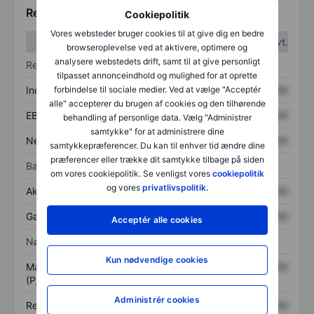
Regnskabstal
Cookiepolitik
Vores websteder bruger cookies til at give dig en bedre
1. kvt.
2. kvt.
browseroplevelse ved at aktivere, optimere og
analysere webstedets drift, samt til at give personligt
Resultatopgørelse
tilpasset annonceindhold og mulighed for at oprette
Indtægter
XXXXXXX
XXXXXXX
forbindelse til sociale medier. Ved at vælge "Acceptér
alle" accepterer du brugen af cookies og den tilhørende
EBITDA
XXXXXXX
XXXXXXX
behandling af personlige data. Vælg "Administrer
samtykke" for at administrere dine
Nettoresultat
XXXXXXX
XXXXXXX
samtykkepræferencer. Du kan til enhver tid ændre dine
præferencer eller trække dit samtykke tilbage på siden
Balance
om vores cookiepolitik. Se venligst vores
cookiepolitik
og vores
privatlivspolitik.
Aktiver i alt
XXXXXXX
XXXXXXX
Gæld
XXXXXXX
XXXXXXX
Acceptér alle cookies
Nøgletal
Kun nødvendige cookies
Markedsværdi/omsætning
XXXXXXX
XXXXXXX
(P/S)
Administrér cookies
Resultat pr. aktie (EPS)
XXXXXXX
XXXXXXX