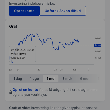
Investering indebærer risiko.
Opret konto
Udforsk Saxos tilbud
Graf
Chart
96,00
Line chart with 144 data points.
94,50
94,40
The chart has 1 X axis displaying categories.
07-aug-2026 15:00
93,00
VPBN:xswx
The chart has 1 Y axis displaying values. Data ranges 
Close
93,20
91,50
jul
14
20
24
28
aug
7
End of interactive chart.
I dag
1 uge
1 md
3 mdr
6 mdr
1 år
Opret en konto
for at få adgang til flere diagrammer
og analyse værktøjer.
Godt at vide:
Investering i aktier giver typisk et positivt