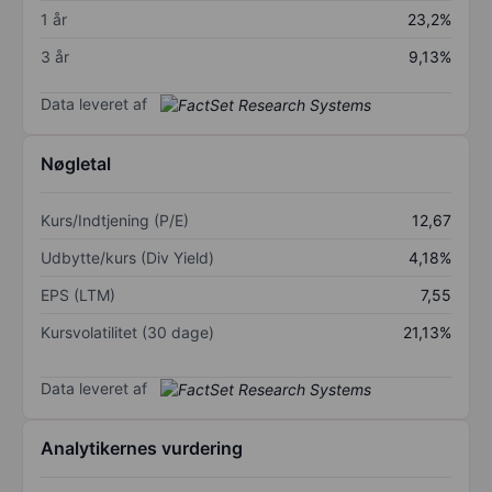
1 år
23,2%
3 år
9,13%
Data leveret af
Nøgletal
Kurs/Indtjening (P/E)
12,67
Udbytte/kurs (Div Yield)
4,18%
EPS (LTM)
7,55
Kursvolatilitet (30 dage)
21,13%
Data leveret af
Analytikernes vurdering