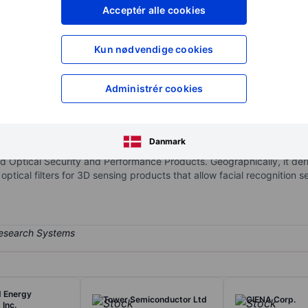
XXXXXXX
XXXXXXX
Acceptér alle cookies
XXXXXXX
XXXXXXX
Opret konto
for at få adgang ti
Kun nødvendige cookies
XXXXXXX
XXXXXXX
Administrér cookies
der of network test, monitoring, and assurance solutions to communicat
ilitary and avionics customers. The company also offers high-perform
Danmark
ting, 3D sensing, electronics, automotive, defense, and instrumentat
Optical Security and Performance Products. Geographically, it deriv
 optical filters for 3D sensing products that allow facial recognition 
 Energy
Tower Semiconductor Ltd
CIENA Corp.
 Inc.