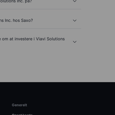
olutions Inc. på?
ns Inc. hos Saxo?
 om at investere i Viavi Solutions
Generelt