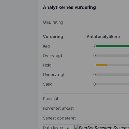
Analytikernes vurdering
Gns. rating
Vurdering
Antal analytikere
Køb
7
Overvægt
0
Hold
1
Undervægt
0
Sælg
0
Kursmål
Forventet afkast
Senest opdateret
Data leveret af