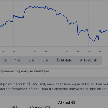
ories.
s. Data ranges from 31.66 to 43.93.
17
20
21
22
23
24
27
28
29
30
 mdr
1 år
3 år
5 år
År til dato
Al historik
diagrammer og analyse værktøjer.
 et positivt afkast på lang sigt, men indebærer også risiko. Du kan mist
kator for fremtidige afkast. Data fra eksterne udbydere er ikke bleve
Afkast
39,13
07-aug-2026