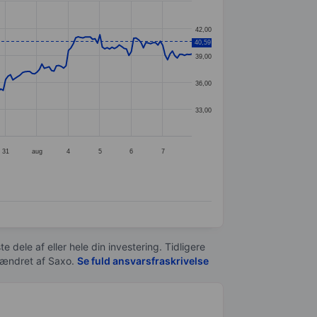
42,00
40,59
39,00
36,00
33,00
31
aug
4
5
6
7
e dele af eller hele din investering. Tidligere
t ændret af
Saxo
.
Se fuld ansvarsfraskrivelse