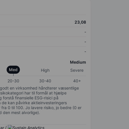
23,08
-
-
-
Medium
Med
High
Severe
20-30
30-40
40+
or godt en virksomhed håndterer væsentlige
isikokategori har til formål at hjælpe
 forstå finansielle ESG-risici på
de kan påvirke aktieinvesteringers
ra 0 til 100. Jo lavere risiko, jo bedre (0 er
d den mest alvorlige).
/