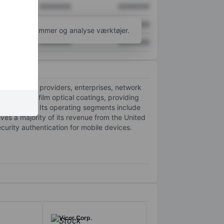
XXXXXXX
XXXXXXX
XXXXXXX
XXXXXXX
l flere diagrammer og analyse værktøjer.
XXXXXXX
XXXXXXX
ions service providers, enterprises, network
ance thin-film optical coatings, providing
ion markets. Its operating segments include
es a majority of its revenue from the United
security authentication for mobile devices.
Vicor Corp.