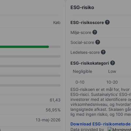
ESG-risiko
Køb
ESG-risikoscore
Miljø-score
Social-score
Ledelses-score
ESG-risikokategori
Negligible
Low
0-10
10-20
ESG-risikoen er et mål for, hv
ESG-risici. Sustainalytics’ ESG-r
investorer med at identificere og
61,43
virksomhedsniveau, og hvordan 
langsigtede afkast. Skalaen går f
56,95%
lig med ingen risiko, og 100 me
13-maj-2026
Download ESG-risikometode
Data provided by