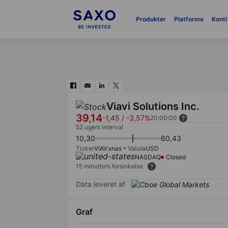
Produkter
Platforme
Konti
Viavi Solutions Inc.
39,14
-1,45
/
-3,57%
20:00:00
52 ugers interval
10,30
60,43
Ticker
VIAV:xnas
Valuta
USD
NASDAQ
Closed
15 minutters forsinkelse
Data leveret af
Graf
Chart