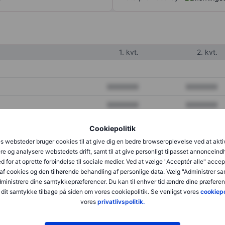
1. kvt.
2. kvt.
XXXXXXX
XXXXXXX
XXXXXXX
XXXXXXX
XXXXXXX
XXXXXXX
Cookiepolitik
s websteder bruger cookies til at give dig en bedre browseroplevelse ved at akti
re og analysere webstedets drift, samt til at give personligt tilpasset annonceind
XXXXXXX
XXXXXXX
d for at oprette forbindelse til sociale medier. Ved at vælge "Acceptér alle" accep
af cookies og den tilhørende behandling af personlige data. Vælg "Administrer s
XXXXXXX
XXXXXXX
administrere dine samtykkepræferencer. Du kan til enhver tid ændre dine præferenc
dit samtykke tilbage på siden om vores cookiepolitik. Se venligst vores
cookiepo
vores
privatlivspolitik.
XXXXXXX
XXXXXXX