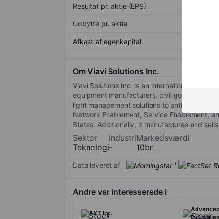
Resultat pr. aktie (EPS)
Udbytte pr. aktie
Afkast af egenkapital
Om Viavi Solutions Inc.
Viavi Solutions Inc. is an international provi
equipment manufacturers, civil government, m
light management solutions to anti-counterfei
Network Enablement, Service Enablement, and 
States. Additionally, it manufactures and sells
Sektor
Industri
Markedsværdi
Teknologi
-
10bn
Data leveret af
/
Andre var interesserede i
Advanced
AXT Inc.
Industries