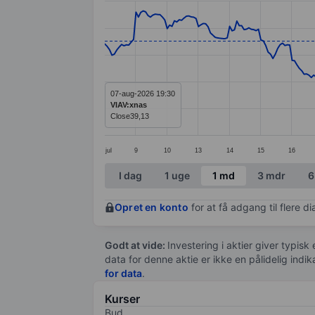
Line chart with 299 data points.
The chart has 1 X axis displaying categ
The chart has 1 Y axis displaying value
07-aug-2026 19:30
VIAV:xnas
Close
39,13
jul
9
10
13
14
15
16
End of interactive chart.
I dag
1 uge
1 md
3 mdr
6
Opret en konto
for at få adgang til flere 
Godt at vide:
Investering i aktier giver typisk
data for denne aktie er ikke en pålidelig indi
for data
.
Kurser
Bud