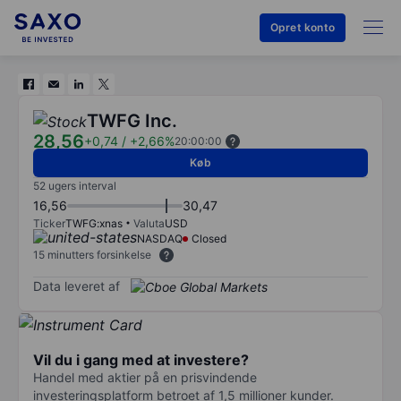
Opret konto
TWFG Inc.
28,56
+0,74
/
+2,66%
20:00:00
Køb
52 ugers interval
16,56
30,47
Ticker
TWFG:xnas
Valuta
USD
NASDAQ
Closed
15 minutters forsinkelse
Data leveret af
Vil du i gang med at investere?
Handel med aktier på en prisvindende
investeringsplatform betroet af 1,5 millioner kunder.