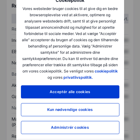
Cookiepolitik
Regnskabstal
Vores websteder bruger cookies til at give dig en bedre
browseroplevelse ved at aktivere, optimere og
1. kvt.
2. kvt.
analysere webstedets drift, samt til at give personligt
tilpasset annonceindhold og mulighed for at oprette
Resultatopgørelse
forbindelse til sociale medier. Ved at vælge "Acceptér
Indtægter
XXXXXXX
XXXXXXX
alle" accepterer du brugen af cookies og den tilhørende
behandling af personlige data. Vælg "Administrer
EBITDA
XXXXXXX
XXXXXXX
samtykke" for at administrere dine
samtykkepræferencer. Du kan til enhver tid ændre dine
Nettoresultat
XXXXXXX
XXXXXXX
præferencer eller trække dit samtykke tilbage på siden
om vores cookiepolitik. Se venligst vores
cookiepolitik
Balance
og vores
privatlivspolitik.
Aktiver i alt
XXXXXXX
XXXXXXX
Acceptér alle cookies
Gæld
XXXXXXX
XXXXXXX
Nøgletal
Kun nødvendige cookies
Markedsværdi/omsætning
XXXXXXX
XXXXXXX
(P/S)
Administrér cookies
Resultat pr. aktie (EPS)
XXXXXXX
XXXXXXX