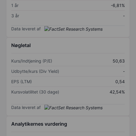
1 år
-6,81%
3 år
-
Data leveret af
Nøgletal
Kurs/Indtjening (P/E)
50,63
Udbytte/kurs (Div Yield)
-
EPS (LTM)
0,54
Kursvolatilitet (30 dage)
42,54%
Data leveret af
Analytikernes vurdering