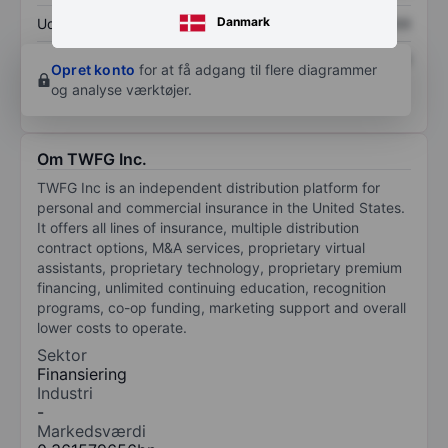
Danmark
Udbytte pr. aktie
XXXXXXX
XXXXXXX
Afkast af egenkapital
XXXXXXX
XXXXXXX
Opret konto
for at få adgang til flere diagrammer
og analyse værktøjer.
Om TWFG Inc.
TWFG Inc is an independent distribution platform for
personal and commercial insurance in the United States.
It offers all lines of insurance, multiple distribution
contract options, M&A services, proprietary virtual
assistants, proprietary technology, proprietary premium
financing, unlimited continuing education, recognition
programs, co-op funding, marketing support and overall
lower costs to operate.
Sektor
Finansiering
Industri
-
Markedsværdi