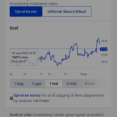
Investering indebærer risiko.
Opret konto
Udforsk Saxos tilbud
Graf
Chart
29,00
Line chart with 274 data points.
28,00
27,82
The chart has 1 X axis displaying categories.
06-aug-2026 19:30
27,00
TWFG:xnas
The chart has 1 Y axis displaying values. Data ranges
Close
28,47
26,00
jul
13
17
21
27
31
aug
End of interactive chart.
I dag
1 uge
1 md
3 mdr
6 mdr
1 år
Opret en konto
for at få adgang til flere diagrammer
og analyse værktøjer.
Godt at vide:
Investering i aktier giver typisk et positivt