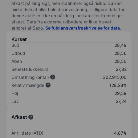
afkast på lang sigt, men indebærer også risiko. Du kan
miste dele af eller hele din investering. Tidligere data for
denne aktie er ikke en pålidelig indikator for fremtidige
afkast. Data fra eksterne udbydere er ikke blevet
ændret af
Saxo
.
Se fuld ansvarsfraskrivelse for data
.
Kurser
Bud
28,49
Udbud
28,56
Åben
28,50
Seneste lukkekurs
27,82
Omsætning (antal)
302.915,00
Relativ mængde
128,28%
Høj
29,59
Lav
27,24
Afkast
År til dato (ÅTD)
-4,87%