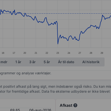
ories.
s. Data ranges from 60.95 to 71.95.
16
17
20
21
22
23
24
27
28
29
 mdr
1 år
3 år
5 år
År til dato
Al historik
diagrammer og analyse værktøjer.
 et positivt afkast på lang sigt, men indebærer også risiko. Du kan mist
kator for fremtidige afkast. Data fra eksterne udbydere er ikke bleve
Afkast
69,65
06-aug-2026