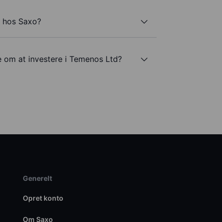
d hos Saxo?
e om at investere i Temenos Ltd?
Generelt
Opret konto
Om Saxo