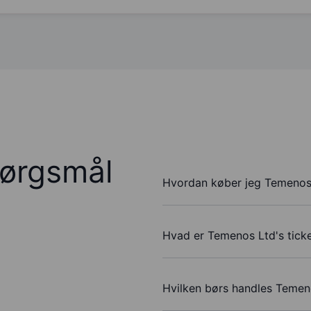
pørgsmål
Hvordan køber jeg Temenos 
Hvad er Temenos Ltd's tick
Hvilken børs handles Temen