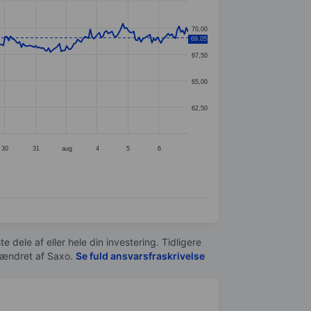
70,00
69,05
67,50
65,00
62,50
30
31
aug
4
5
6
e dele af eller hele din investering. Tidligere
t ændret af
Saxo
.
Se fuld ansvarsfraskrivelse