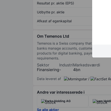
Resultat pr. aktie (EPS)
Udbytte pr. aktie
Afkast af egenkapital
Om Temenos Ltd
Temenos is a Swiss company that provides bank
banks manage accounts, customer information,
products for digital banking, payments, wea
requirements.
Sektor
Industri
Markedsværdi
Finansiering
-
4bn
Data leveret af
/
Andre var interesserede i
Forbo Holding AG
Lem Hold
Se alle aktier