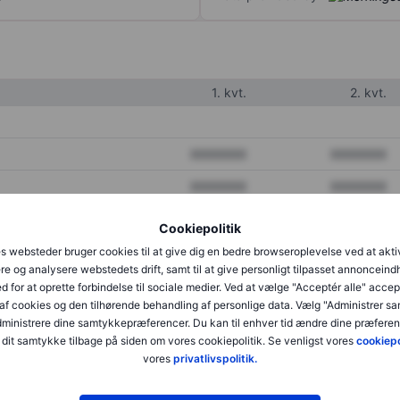
1. kvt.
2. kvt.
XXXXXXX
XXXXXXX
XXXXXXX
XXXXXXX
XXXXXXX
XXXXXXX
Cookiepolitik
s websteder bruger cookies til at give dig en bedre browseroplevelse ved at akti
re og analysere webstedets drift, samt til at give personligt tilpasset annonceind
XXXXXXX
XXXXXXX
d for at oprette forbindelse til sociale medier. Ved at vælge "Acceptér alle" accep
af cookies og den tilhørende behandling af personlige data. Vælg "Administrer s
XXXXXXX
XXXXXXX
administrere dine samtykkepræferencer. Du kan til enhver tid ændre dine præferenc
dit samtykke tilbage på siden om vores cookiepolitik. Se venligst vores
cookiepo
vores
privatlivspolitik.
XXXXXXX
XXXXXXX