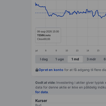
Line chart with 391 data points.
The chart has 1 X axis displaying categ
The chart has 1 Y axis displaying value
06-aug-2026 15:00
TEMN:xvtx
Close
69,65
jul
8
9
10
13
14
15
End of interactive chart.
I dag
1 uge
1 md
3 mdr
6
Opret en konto
for at få adgang til flere 
Godt at vide:
Investering i aktier giver typisk
data for denne aktie er ikke en pålidelig indi
for data
.
Kurser
Bud