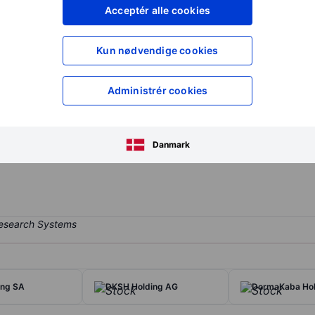
XXXXXXX
XXXXXXX
Acceptér alle cookies
XXXXXXX
XXXXXXX
Opret konto
for at få adgang ti
Kun nødvendige cookies
XXXXXXX
XXXXXXX
Administrér cookies
ing software to financial institutions around the world. Its main pr
 transaction processing, loans, security, and financial reporting. B
Danmark
lth management, compliance, and analytics to help banks improve c
ing SA
DKSH Holding AG
DormaKaba Hol