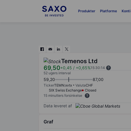
Produkter
Platforme
Konti
Temenos Ltd
69,50
+0,45
/
+0,65%
15:30:14
52 ugers interval
59,20
87,00
Ticker
TEMN:xvtx
Valuta
CHF
SIX Swiss Exchange
Closed
15 minutters forsinkelse
Data leveret af
Graf
Chart