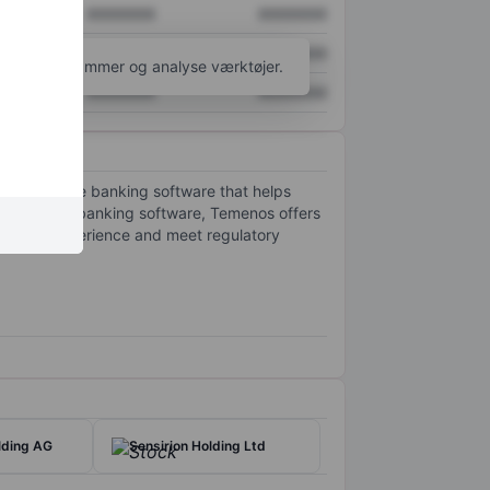
XXXXXXX
XXXXXXX
XXXXXXX
XXXXXXX
l flere diagrammer og analyse værktøjer.
XXXXXXX
XXXXXXX
oduct is core banking software that helps
esides core banking software, Temenos offers
ustomer experience and meet regulatory
ding AG
Sensirion Holding Ltd