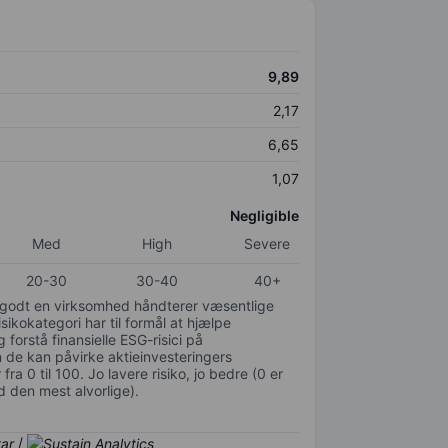
9,89
2,17
6,65
1,07
Negligible
Med
High
Severe
20-30
30-40
40+
or godt en virksomhed håndterer væsentlige
isikokategori har til formål at hjælpe
 forstå finansielle ESG-risici på
de kan påvirke aktieinvesteringers
ra 0 til 100. Jo lavere risiko, jo bedre (0 er
d den mest alvorlige).
/