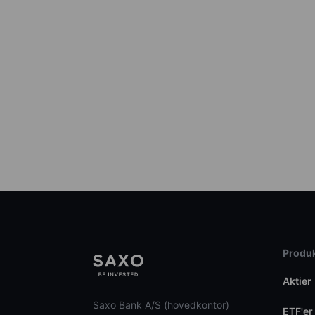
Produk
Aktier
Saxo Bank A/S (hovedkontor)
ETF'er