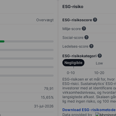
ESG-risiko
Overvægt
ESG-risikoscore
Miljø-score
Social-score
Ledelses-score
ESG-risikokategori
Negligible
Low
0-10
10-20
ESG-risikoen er et mål for, hv
ESG-risici. Sustainalytics’ ESG-r
investorer med at identificere og
79,91
virksomhedsniveau, og hvordan 
langsigtede afkast. Skalaen går f
15,65%
lig med ingen risiko, og 100 me
31-jul-2026
Download ESG-risikometode
Data provided by