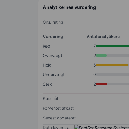
Analytikernes vurdering
Gns. rating
Vurdering
Antal analytikere
Køb
7
Overvægt
2
Hold
6
Undervægt
0
Sælg
2
Kursmål
Forventet afkast
Senest opdateret
Data leveret af