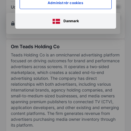
Administrér cookies
Udbytte pr. aktie
XXXXXXX
XXXXXXX
Afkast af egenkapital
XXXXXXX
XXXXXXX
Opret konto
for at få adgang til flere diagrammer
Danmark
og analyse værktøjer.
Om Teads Holding Co
Teads Holding Co is an omnichannel advertising platform
focused on driving outcomes for brand and performance
advertisers across screens. It operates a two-sided
marketplace, which creates a scaled end-to-end
advertising solution. The company has direct
relationships with both advertisers, including various
international brands, agency holding companies, and
small-to-medium-sized businesses, and media owners
spanning premium publishers to connected TV (CTV),
application developers, and other existing and emerging
content platforms. The firm generates revenue from
advertisers purchasing media owner inventory through
its platform.