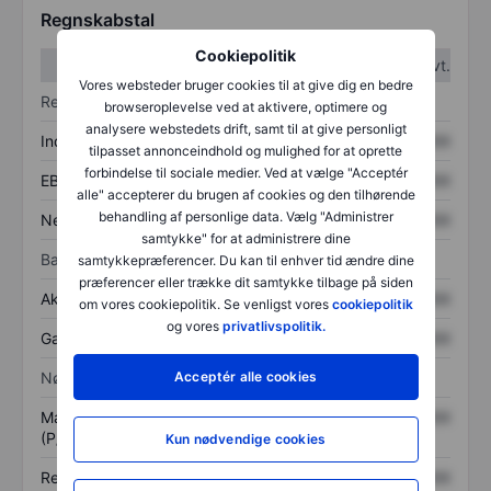
Regnskabstal
Cookiepolitik
1. kvt.
2. kvt.
Vores websteder bruger cookies til at give dig en bedre
Resultatopgørelse
browseroplevelse ved at aktivere, optimere og
analysere webstedets drift, samt til at give personligt
Indtægter
XXXXXXX
XXXXXXX
tilpasset annonceindhold og mulighed for at oprette
forbindelse til sociale medier. Ved at vælge "Acceptér
EBITDA
XXXXXXX
XXXXXXX
alle" accepterer du brugen af cookies og den tilhørende
behandling af personlige data. Vælg "Administrer
Nettoresultat
XXXXXXX
XXXXXXX
samtykke" for at administrere dine
Balance
samtykkepræferencer. Du kan til enhver tid ændre dine
præferencer eller trække dit samtykke tilbage på siden
Aktiver i alt
XXXXXXX
XXXXXXX
om vores cookiepolitik. Se venligst vores
cookiepolitik
og vores
privatlivspolitik.
Gæld
XXXXXXX
XXXXXXX
Nøgletal
Acceptér alle cookies
Markedsværdi/omsætning
XXXXXXX
XXXXXXX
(P/S)
Kun nødvendige cookies
Resultat pr. aktie (EPS)
XXXXXXX
XXXXXXX