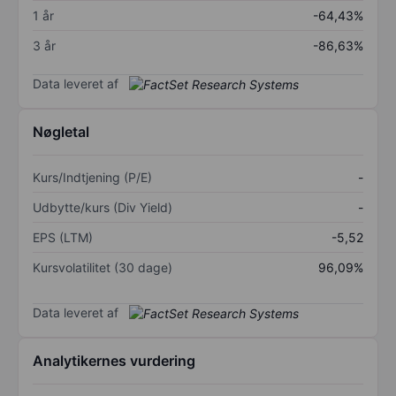
1 år
-64,43%
3 år
-86,63%
Data leveret af
Nøgletal
Kurs/Indtjening (P/E)
-
Udbytte/kurs (Div Yield)
-
EPS (LTM)
-5,52
Kursvolatilitet (30 dage)
96,09%
Data leveret af
Analytikernes vurdering