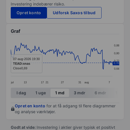
Investering indebærer risiko.
Opret konto
Udforsk Saxos tilbud
Graf
Chart
0,88
Line chart with 178 data points.
0,80
The chart has 1 X axis displaying categories.
07-aug-2026 19:30
0,72
TEAD:xnas
0,70
The chart has 1 Y axis displaying values. Data ranges 
Close
0,69
0,64
jul
13
17
21
27
31
aug
7
End of interactive chart.
I dag
1 uge
1 md
3 mdr
6 mdr
1 år
Opret en konto
for at få adgang til flere diagrammer
og analyse værktøjer.
Godt at vide:
Investering i aktier giver typisk et positivt