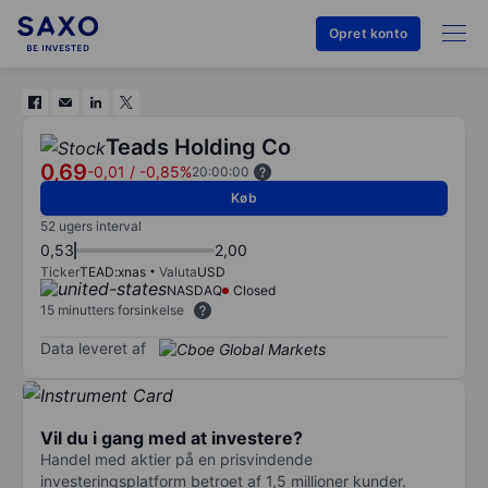
Opret konto
Teads Holding Co
0,69
-0,01
/
-0,85%
20:00:00
Køb
52 ugers interval
0,53
2,00
Ticker
TEAD:xnas
Valuta
USD
NASDAQ
Closed
15 minutters forsinkelse
Data leveret af
Vil du i gang med at investere?
Handel med aktier på en prisvindende
investeringsplatform betroet af 1,5 millioner kunder.