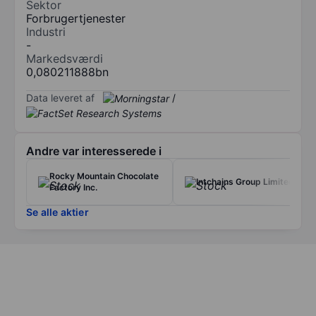
Sektor
Forbrugertjenester
Industri
-
Markedsværdi
0,080211888bn
Data leveret af
/
Andre var interesserede i
Rocky Mountain Chocolate
Intchains Group Limited
Factory Inc.
Se alle aktier