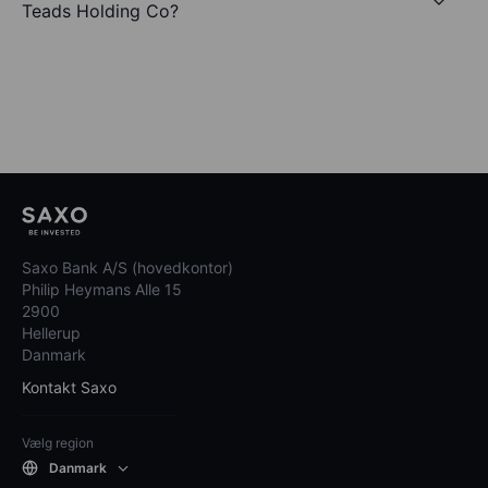
Teads Holding Co?
Saxo Bank A/S (hovedkontor)
Philip Heymans Alle 15
2900
Hellerup
Danmark
Kontakt Saxo
Vælg region
Danmark