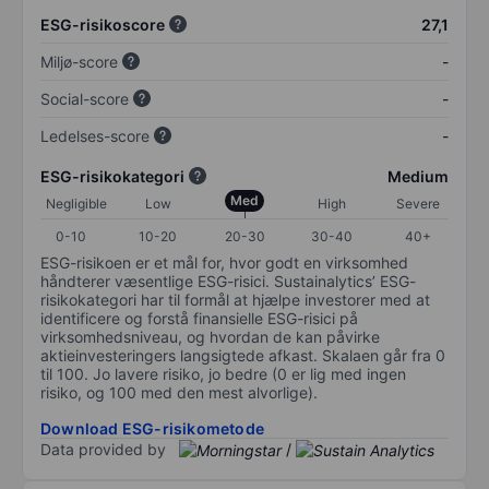
ESG-risikoscore
27,1
Miljø-score
-
Social-score
-
Ledelses-score
-
ESG-risikokategori
Medium
Med
Negligible
Low
High
Severe
0-10
10-20
20-30
30-40
40+
ESG-risikoen er et mål for, hvor godt en virksomhed
håndterer væsentlige ESG-risici. Sustainalytics’ ESG-
risikokategori har til formål at hjælpe investorer med at
identificere og forstå finansielle ESG-risici på
virksomhedsniveau, og hvordan de kan påvirke
aktieinvesteringers langsigtede afkast. Skalaen går fra 0
til 100. Jo lavere risiko, jo bedre (0 er lig med ingen
risiko, og 100 med den mest alvorlige).
Download ESG-risikometode
Data provided by
/