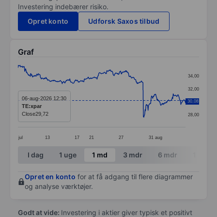
Investering indebærer risiko.
Opret konto
Udforsk Saxos tilbud
Graf
Chart
34,00
Line chart with 395 data points.
32,00
The chart has 1 X axis displaying categories.
06-aug-2026 12:30
30,08
30,00
TE:xpar
The chart has 1 Y axis displaying values. Data ranges 
Close
29,72
28,00
jul
13
17
21
27
31
aug
End of interactive chart.
I dag
1 uge
1 md
3 mdr
6 mdr
1 år
Opret en konto
for at få adgang til flere diagrammer
og analyse værktøjer.
Godt at vide:
Investering i aktier giver typisk et positivt