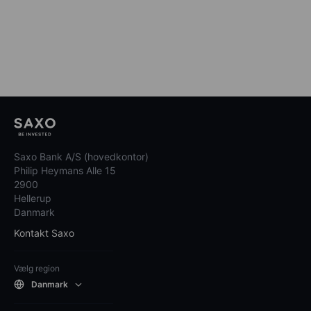
Saxo Bank A/S (hovedkontor)
Philip Heymans Alle 15
2900
Hellerup
Danmark
Kontakt Saxo
Vælg region
Danmark