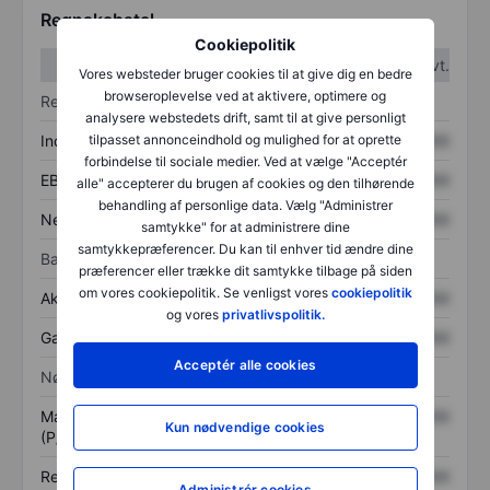
Regnskabstal
Cookiepolitik
1. kvt.
2. kvt.
Vores websteder bruger cookies til at give dig en bedre
browseroplevelse ved at aktivere, optimere og
Resultatopgørelse
analysere webstedets drift, samt til at give personligt
Indtægter
XXXXXXX
XXXXXXX
tilpasset annonceindhold og mulighed for at oprette
forbindelse til sociale medier. Ved at vælge "Acceptér
EBITDA
XXXXXXX
XXXXXXX
alle" accepterer du brugen af cookies og den tilhørende
behandling af personlige data. Vælg "Administrer
Nettoresultat
XXXXXXX
XXXXXXX
samtykke" for at administrere dine
samtykkepræferencer. Du kan til enhver tid ændre dine
Balance
præferencer eller trække dit samtykke tilbage på siden
om vores cookiepolitik. Se venligst vores
cookiepolitik
Aktiver i alt
XXXXXXX
XXXXXXX
og vores
privatlivspolitik.
Gæld
XXXXXXX
XXXXXXX
Acceptér alle cookies
Nøgletal
Markedsværdi/omsætning
XXXXXXX
XXXXXXX
Kun nødvendige cookies
(P/S)
Resultat pr. aktie (EPS)
XXXXXXX
XXXXXXX
Administrér cookies