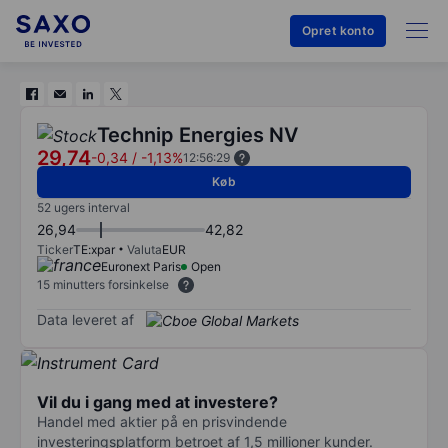
Opret konto
Technip Energies NV
29,74
-0,34
/
-1,13%
12:56:29
Køb
52 ugers interval
26,94
42,82
Ticker
TE:xpar
Valuta
EUR
Euronext Paris
Open
15 minutters forsinkelse
Data leveret af
Vil du i gang med at investere?
Handel med aktier på en prisvindende
investeringsplatform betroet af 1,5 millioner kunder.