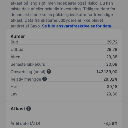
afkast på lang sigt, men indebærer også risiko. Du kan
miste dele af eller hele din investering. Tidligere data for
denne aktie er ikke en pålidelig indikator for fremtidige
afkast. Data fra eksterne udbydere er ikke blevet
ændret af
Saxo
.
Se fuld ansvarsfraskrivelse for data
.
Kurser
Bud
29,72
Udbud
29,78
Åben
29,38
Seneste lukkekurs
30,08
Omsætning (antal)
142.139,00
Relativ mængde
28,02%
Høj
30,18
Lav
29,30
Afkast
År til dato (ÅTD)
-8,56%