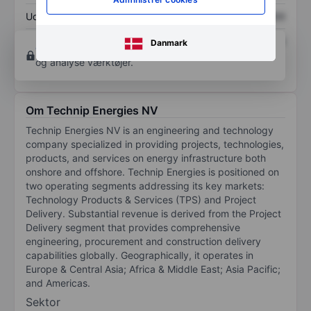
Udbytte pr. aktie
XXXXXXX
XXXXXXX
Afkast af egenkapital
XXXXXXX
XXXXXXX
Danmark
Opret konto
for at få adgang til flere diagrammer
og analyse værktøjer.
Om Technip Energies NV
Technip Energies NV is an engineering and technology
company specialized in providing projects, technologies,
products, and services on energy infrastructure both
onshore and offshore. Technip Energies is positioned on
two operating segments addressing its key markets:
Technology Products & Services (TPS) and Project
Delivery. Substantial revenue is derived from the Project
Delivery segment that provides comprehensive
engineering, procurement and construction delivery
capabilities globally. Geographically, it operates in
Europe & Central Asia; Africa & Middle East; Asia Pacific;
and Americas.
Sektor