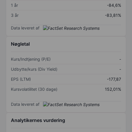
1 år
-84,6%
3 år
-83,81%
Data leveret af
Nøgletal
Kurs/Indtjening (P/E)
-
Udbytte/kurs (Div Yield)
-
EPS (LTM)
-177,87
Kursvolatilitet (30 dage)
152,01%
Data leveret af
Analytikernes vurdering