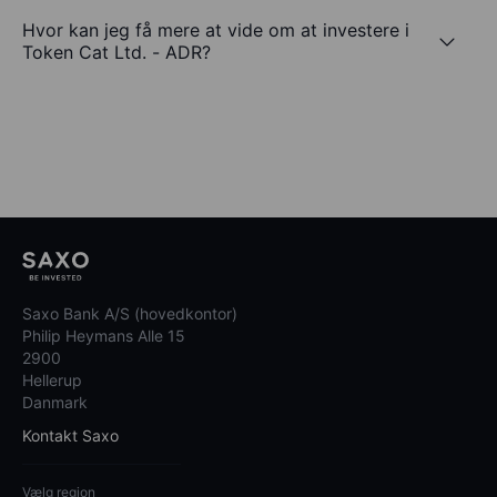
Hvor kan jeg få mere at vide om at investere i
Token Cat Ltd. - ADR?
Saxo Bank A/S (hovedkontor)
Philip Heymans Alle 15
2900
Hellerup
Danmark
Kontakt Saxo
Vælg region