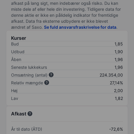
afkast på lang sigt, men indebærer også risiko. Du kan
miste dele af eller hele din investering. Tidligere data for
denne aktie er ikke en pålidelig indikator for fremtidige
afkast. Data fra eksterne udbydere er ikke blevet
ændret af
Saxo
.
Se fuld ansvarsfraskrivelse for data
.
Kurser
Bud
1,85
Udbud
1,90
Åben
1,96
Seneste lukkekurs
1,96
Omsætning (antal)
224.354,00
Relativ mængde
27,14%
Høj
2,00
Lav
1,82
Afkast
År til dato (ÅTD)
-72,6%