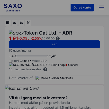
Opret konto
Token Cat Ltd. - ADR
1,91
-0,05
/
-2,55%
20:00:00
Køb
52 ugers interval
1,49
22,46
Ticker
TC:xnas
Valuta
USD
NASDAQ (Small cap)
Closed
15 minutters forsinkelse
Data leveret af
Vil du i gang med at investere?
Handel med aktier på en prisvindende
investeringsplatform betroet af 1,5 millioner kunder.