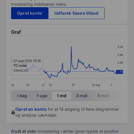
Investering indebærer risiko.
Opret konto
Udforsk Saxos tilbud
Graf
Chart
3,20
Line chart with 205 data points.
2,80
The chart has 1 X axis displaying categories.
07-aug-2026 18:30
2,40
TC:xnas
The chart has 1 Y axis displaying values. Data ranges 
Close
1,83
2,00
1,96
jul
13
17
21
27
31
aug
7
End of interactive chart.
I dag
1 uge
1 md
3 mdr
6 mdr
1 år
Opret en konto
for at få adgang til flere diagrammer
og analyse værktøjer.
Godt at vide:
Investering i aktier giver typisk et positivt