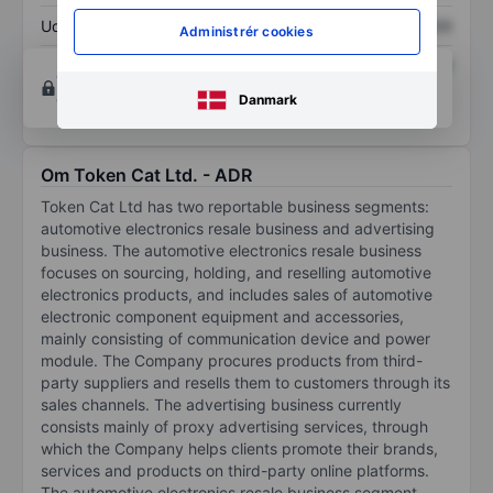
Udbytte pr. aktie
XXXXXXX
XXXXXXX
Administrér cookies
Afkast af egenkapital
XXXXXXX
XXXXXXX
Opret konto
for at få adgang til flere diagrammer
og analyse værktøjer.
Danmark
Om Token Cat Ltd. - ADR
Token Cat Ltd has two reportable business segments:
automotive electronics resale business and advertising
business. The automotive electronics resale business
focuses on sourcing, holding, and reselling automotive
electronics products, and includes sales of automotive
electronic component equipment and accessories,
mainly consisting of communication device and power
module. The Company procures products from third-
party suppliers and resells them to customers through its
sales channels. The advertising business currently
consists mainly of proxy advertising services, through
which the Company helps clients promote their brands,
services and products on third-party online platforms.
The automotive electronics resale business segment