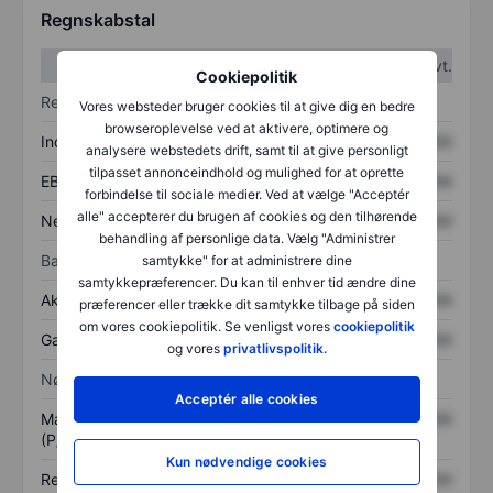
Regnskabstal
1. kvt.
2. kvt.
Cookiepolitik
Resultatopgørelse
Vores websteder bruger cookies til at give dig en bedre
browseroplevelse ved at aktivere, optimere og
Indtægter
XXXXXXX
XXXXXXX
analysere webstedets drift, samt til at give personligt
tilpasset annonceindhold og mulighed for at oprette
EBITDA
XXXXXXX
XXXXXXX
forbindelse til sociale medier. Ved at vælge "Acceptér
alle" accepterer du brugen af cookies og den tilhørende
Nettoresultat
XXXXXXX
XXXXXXX
behandling af personlige data. Vælg "Administrer
Balance
samtykke" for at administrere dine
samtykkepræferencer. Du kan til enhver tid ændre dine
Aktiver i alt
XXXXXXX
XXXXXXX
præferencer eller trække dit samtykke tilbage på siden
om vores cookiepolitik. Se venligst vores
cookiepolitik
Gæld
XXXXXXX
XXXXXXX
og vores
privatlivspolitik.
Nøgletal
Acceptér alle cookies
Markedsværdi/omsætning
XXXXXXX
XXXXXXX
(P/S)
Kun nødvendige cookies
Resultat pr. aktie (EPS)
XXXXXXX
XXXXXXX