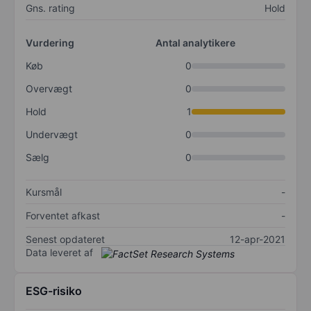
Gns. rating
Hold
Vurdering
Antal analytikere
Køb
0
Overvægt
0
Hold
1
Undervægt
0
Sælg
0
Kursmål
-
Forventet afkast
-
Senest opdateret
12-apr-2021
Data leveret af
ESG-risiko