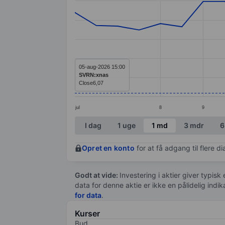
Line chart with 25 data points.
The chart has 1 X axis displaying categ
The chart has 1 Y axis displaying value
05-aug-2026 15:00
SVRN:xnas
Close
6,07
jul
8
9
End of interactive chart.
I dag
1 uge
1 md
3 mdr
6
Opret en konto
for at få adgang til flere 
Godt at vide:
Investering i aktier giver typisk
data for denne aktie er ikke en pålidelig indi
for data
.
Kurser
Bud