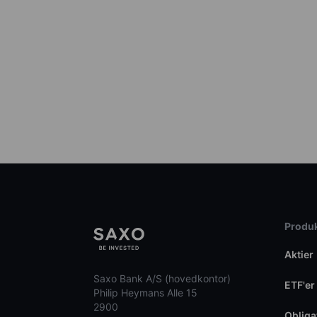
Produk
Aktier
Saxo Bank A/S (hovedkontor)
ETF'er
Philip Heymans Alle 15
2900
Obliga