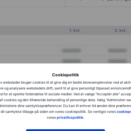
1. kvt.
2. kvt.
XXXXXXX
XXXXXXX
XXXXXXX
XXXXXXX
XXXXXXX
XXXXXXX
Cookiepolitik
s websteder bruger cookies til at give dig en bedre browseroplevelse ved at akti
re og analysere webstedets drift, samt til at give personligt tilpasset annonceind
XXXXXXX
XXXXXXX
d for at oprette forbindelse til sociale medier. Ved at vælge "Acceptér alle" accep
af cookies og den tilhørende behandling af personlige data. Vælg "Administrer s
XXXXXXX
XXXXXXX
administrere dine samtykkepræferencer. Du kan til enhver tid ændre dine præferenc
dit samtykke tilbage på siden om vores cookiepolitik. Se venligst vores
cookiepo
vores
privatlivspolitik.
XXXXXXX
XXXXXXX