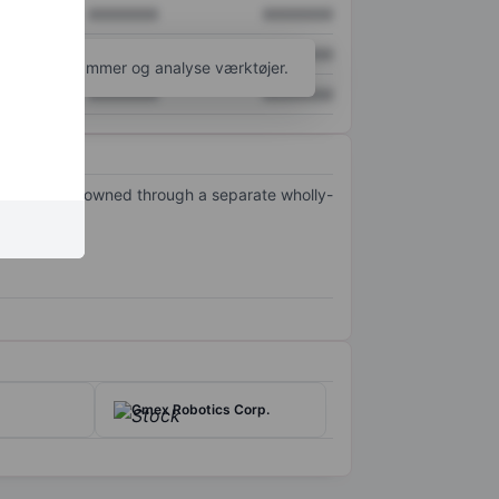
XXXXXXX
XXXXXXX
XXXXXXX
XXXXXXX
l flere diagrammer og analyse værktøjer.
XXXXXXX
XXXXXXX
its vessels is owned through a separate wholly-
segment.
Gmex Robotics Corp.