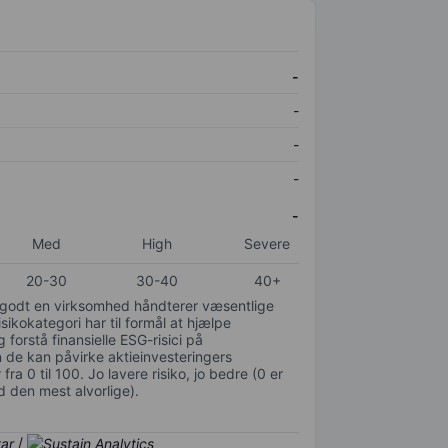
-
-
-
-
-
Med
High
Severe
20-30
30-40
40+
or godt en virksomhed håndterer væsentlige
isikokategori har til formål at hjælpe
 forstå finansielle ESG-risici på
de kan påvirke aktieinvesteringers
ra 0 til 100. Jo lavere risiko, jo bedre (0 er
d den mest alvorlige).
/