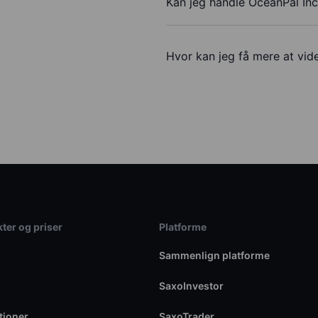
Kan jeg handle OceanPal In
Hvor kan jeg få mere at vid
ter og priser
Platforme
Sammenlign platforme
SaxoInvestor
tioner
SaxoTrader