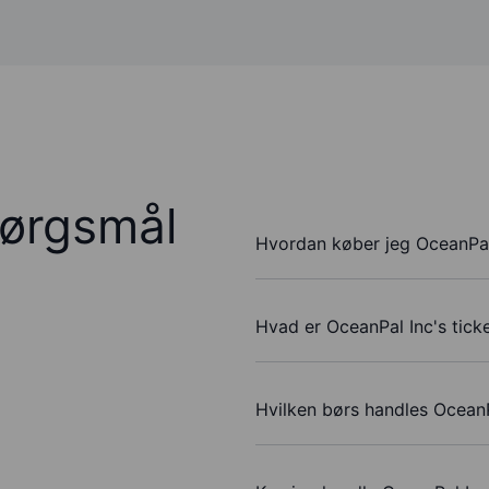
pørgsmål
Hvordan køber jeg OceanPal
Hvad er OceanPal Inc's tic
Hvilken børs handles OceanP