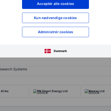
XXXXXXX
XXXXXXX
Acceptér alle cookies
XXXXXXX
XXXXXXX
Opret konto
for at få adgang ti
Kun nødvendige cookies
XXXXXXX
XXXXXXX
Administrér cookies
rtation services. It specializes in the ownership of vessels. Each of 
Bulk segment and Tanker segment. Majority of revenue is Dry Bulk 
Danmark
 AI Inc
PN Smart Energy Ltd
Knorex Ltd