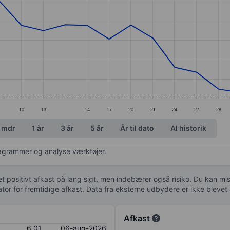
ories.
s. Data ranges from 6.06 to 8.99.
10
13
14
17
20
21
24
27
28
 mdr
1 år
3 år
5 år
År til dato
Al historik
diagrammer og analyse værktøjer.
 et positivt afkast på lang sigt, men indebærer også risiko. Du kan mist
kator for fremtidige afkast. Data fra eksterne udbydere er ikke bleve
Afkast
6,01
06-aug-2026