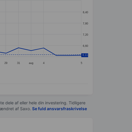
8,40
7,80
7,20
6,60
6,11
29
31
aug
4
5
e dele af eller hele din investering. Tidligere
t ændret af
Saxo
.
Se fuld ansvarsfraskrivelse