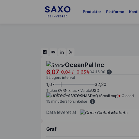
Produkter
Platforme
Konti
OceanPal Inc
6,07
-0,04
/
-0,65%
04:15:00
52 ugers interval
1,07
32,20
Ticker
SVRN:xnas
Valuta
USD
NASDAQ (Small cap)
Closed
15 minutters forsinkelse
Data leveret af
Graf
Chart