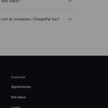
c hos Saxo?
e om at investere i OceanPal Inc?
Generelt
Opret konto
Om Saxo
Login