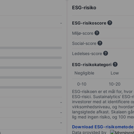
ESG-risiko
-
ESG-risikoscore
Miljø-score
Social-score
Ledelses-score
ESG-risikokategori
Negligible
Low
0-10
10-20
ESG-risikoen er et mål for, hv
ESG-risici. Sustainalytics’ ESG-r
investorer med at identificere og
-
virksomhedsniveau, og hvordan 
langsigtede afkast. Skalaen går f
-
lig med ingen risiko, og 100 me
-
Download ESG-risikometode
Data provided by