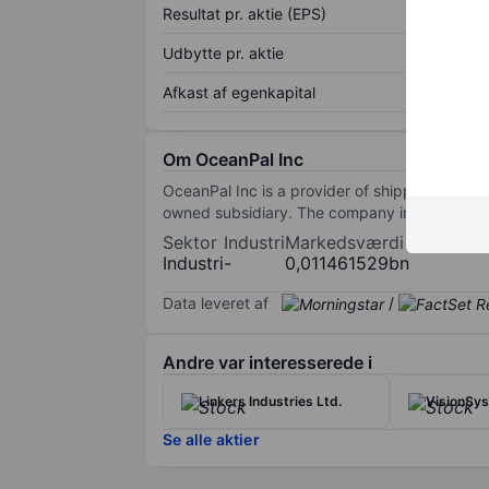
Resultat pr. aktie (EPS)
Udbytte pr. aktie
Afkast af egenkapital
Om OceanPal Inc
OceanPal Inc is a provider of shipping transpo
owned subsidiary. The company includes Dry 
Sektor
Industri
Markedsværdi
Industri
-
0,011461529bn
Data leveret af
/
Andre var interesserede i
Linkers Industries Ltd.
VisionSys
Se alle aktier