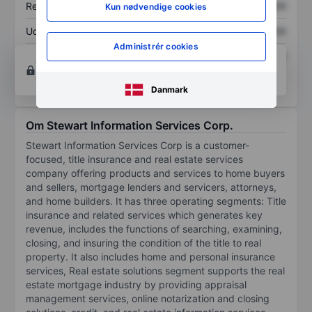
Resultat pr. aktie (EPS)
XXXXXXX
XXXXXXX
Kun nødvendige cookies
Udbytte pr. aktie
XXXXXXX
XXXXXXX
Administrér cookies
Afkast af egenkapital
XXXXXXX
XXXXXXX
Opret konto
for at få adgang til flere diagrammer
og analyse værktøjer.
Danmark
Om Stewart Information Services Corp.
Stewart Information Services Corp is a customer-
focused, title insurance and real estate services
company offering products and services to home buyers
and sellers, mortgage lenders and servicers, attorneys,
and home builders. It has three operating segments: Title
insurance and related services which generates key
revenue, includes the functions of searching, examining,
closing, and insuring the condition of the title to real
property. It also includes home and personal insurance
services, Real estate solutions segment supports the real
estate mortgage industry by providing appraisal
management services, online notarization and closing