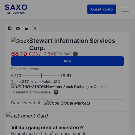
Opret konto
Stewart Information Services
Corp.
68,19
-0,23
/
-0,34%
20:10:00
Køb
52 ugers interval
57,10
78,61
Ticker
STC:xnys
Valuta
USD
New York Stock Exchange
Closed
15 minutters forsinkelse
Data leveret af
Vil du i gang med at investere?
Handel med aktier på en prisvindende