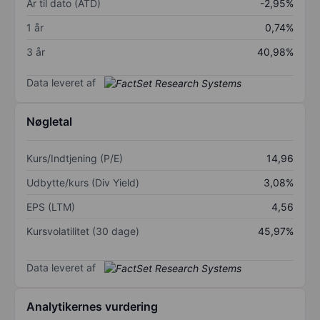
År til dato (ÅTD)
-2,95%
1 år
0,74%
3 år
40,98%
Data leveret af
Nøgletal
Kurs/Indtjening (P/E)
14,96
Udbytte/kurs (Div Yield)
3,08%
EPS (LTM)
4,56
Kursvolatilitet (30 dage)
45,97%
Data leveret af
Analytikernes vurdering