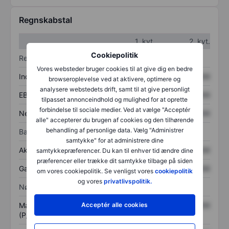
Regnskabstal
1. kvt.
2. kvt.
Cookiepolitik
Resultatopgørelse
Vores websteder bruger cookies til at give dig en bedre
Indtægter
XXXXXXX
XXXXXXX
browseroplevelse ved at aktivere, optimere og
analysere webstedets drift, samt til at give personligt
EBITDA
XXXXXXX
XXXXXXX
tilpasset annonceindhold og mulighed for at oprette
forbindelse til sociale medier. Ved at vælge "Acceptér
Nettoresultat
XXXXXXX
XXXXXXX
alle" accepterer du brugen af cookies og den tilhørende
behandling af personlige data. Vælg "Administrer
Balance
samtykke" for at administrere dine
Aktiver i alt
XXXXXXX
XXXXXXX
samtykkepræferencer. Du kan til enhver tid ændre dine
præferencer eller trække dit samtykke tilbage på siden
Gæld
XXXXXXX
XXXXXXX
om vores cookiepolitik. Se venligst vores
cookiepolitik
og vores
privatlivspolitik.
Nøgletal
Acceptér alle cookies
Markedsværdi/omsætning
XXXXXXX
XXXXXXX
(P/S)