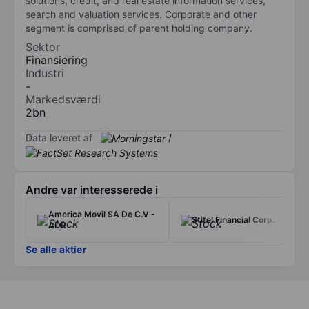
solutions, credit, and real estate information services,
search and valuation services. Corporate and other
segment is comprised of parent holding company.
Sektor
Finansiering
Industri
-
Markedsværdi
2bn
Data leveret af
/
Andre var interesserede i
America Movil SA De C.V -
Stifel Financial Corp.
ADR
Se alle aktier