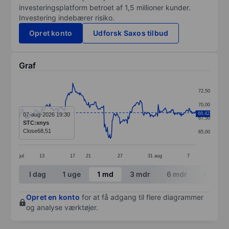
investeringsplatform betroet af 1,5 millioner kunder.
Investering indebærer risiko.
Opret konto
Udforsk Saxos tilbud
Graf
Chart
72,50
Line chart with 293 data points.
70,00
The chart has 1 X axis displaying categories.
68,42
07-aug-2026 19:30
67,50
STC:xnys
The chart has 1 Y axis displaying values. Data ranges
Close
68,51
65,00
jul
13
17
21
27
31
aug
7
End of interactive chart.
I dag
1 uge
1 md
3 mdr
6 mdr
1 år
Opret en konto
for at få adgang til flere diagrammer
og analyse værktøjer.